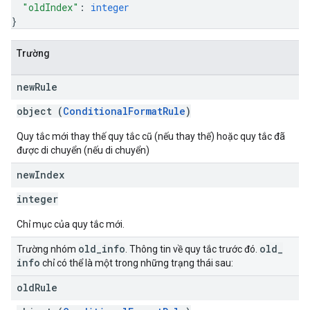
"oldIndex"
: 
integer
}
Trường
new
Rule
object (
ConditionalFormatRule
)
Quy tắc mới thay thế quy tắc cũ (nếu thay thế) hoặc quy tắc đã
được di chuyển (nếu di chuyển)
new
Index
integer
Chỉ mục của quy tắc mới.
old
_
info
old
_
Trường nhóm
. Thông tin về quy tắc trước đó.
info
chỉ có thể là một trong những trạng thái sau:
old
Rule