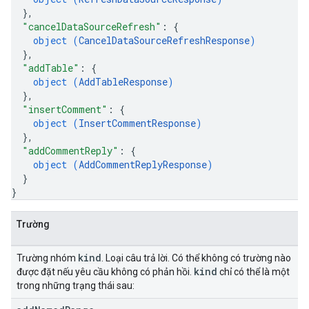
}
,
"cancelDataSourceRefresh"
: 
{
object (
CancelDataSourceRefreshResponse
)
}
,
"addTable"
: 
{
object (
AddTableResponse
)
}
,
"insertComment"
: 
{
object (
InsertCommentResponse
)
}
,
"addCommentReply"
: 
{
object (
AddCommentReplyResponse
)
}
}
Trường
kind
Trường nhóm
. Loại câu trả lời. Có thể không có trường nào
kind
được đặt nếu yêu cầu không có phản hồi.
chỉ có thể là một
trong những trạng thái sau: