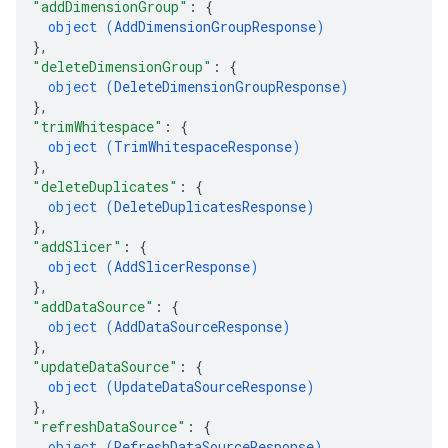
"addDimensionGroup"
: 
{
object (
AddDimensionGroupResponse
)
}
,
"deleteDimensionGroup"
: 
{
object (
DeleteDimensionGroupResponse
)
}
,
"trimWhitespace"
: 
{
object (
TrimWhitespaceResponse
)
}
,
"deleteDuplicates"
: 
{
object (
DeleteDuplicatesResponse
)
}
,
"addSlicer"
: 
{
object (
AddSlicerResponse
)
}
,
"addDataSource"
: 
{
object (
AddDataSourceResponse
)
}
,
"updateDataSource"
: 
{
object (
UpdateDataSourceResponse
)
}
,
"refreshDataSource"
: 
{
object (
RefreshDataSourceResponse
)