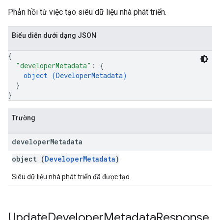
Phản hồi từ việc tạo siêu dữ liệu nhà phát triển.
Biểu diễn dưới dạng JSON
{
"developerMetadata"
: 
{
object (
DeveloperMetadata
)
}
}
Trường
developer
Metadata
object (
DeveloperMetadata
)
Siêu dữ liệu nhà phát triển đã được tạo.
Update
Developer
Metadata
Response