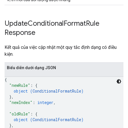
Update
Conditional
Format
Rule
Response
Kết quả của việc cập nhật một quy tắc định dạng có điều
kiện.
Biểu diễn dưới dạng JSON
{
"newRule"
: 
{
object (
ConditionalFormatRule
)
}
,
"newIndex"
: 
integer
,
"oldRule"
: 
{
object (
ConditionalFormatRule
)
}
,