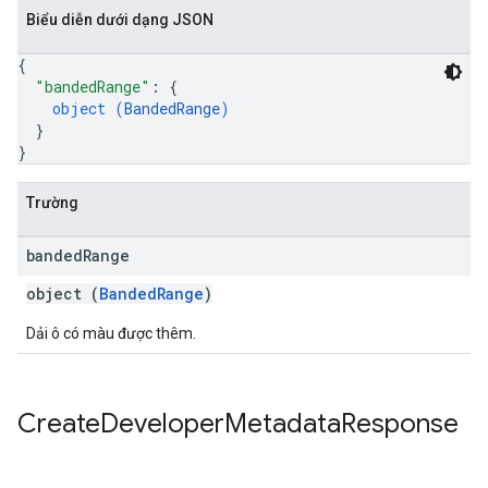
Biểu diễn dưới dạng JSON
{
"bandedRange"
: 
{
object (
BandedRange
)
}
}
Trường
banded
Range
object (
BandedRange
)
Dải ô có màu được thêm.
Create
Developer
Metadata
Response