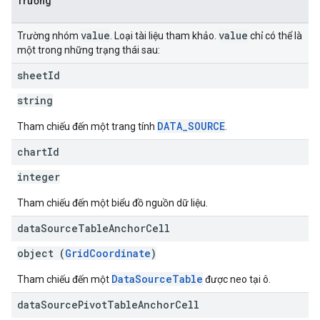
Trường
value
value
Trường nhóm
. Loại tài liệu tham khảo.
chỉ có thể là
một trong những trạng thái sau:
sheet
Id
string
DATA_SOURCE
Tham chiếu đến một trang tính
.
chart
Id
integer
Tham chiếu đến một biểu đồ nguồn dữ liệu.
data
Source
Table
Anchor
Cell
object (
GridCoordinate
)
DataSourceTable
Tham chiếu đến một
được neo tại ô.
data
Source
Pivot
Table
Anchor
Cell