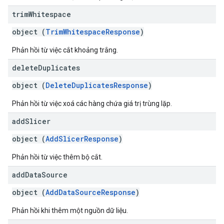
trim
Whitespace
object (
TrimWhitespaceResponse
)
Phản hồi từ việc cắt khoảng trắng.
delete
Duplicates
object (
DeleteDuplicatesResponse
)
Phản hồi từ việc xoá các hàng chứa giá trị trùng lặp.
add
Slicer
object (
AddSlicerResponse
)
Phản hồi từ việc thêm bộ cắt.
add
Data
Source
object (
AddDataSourceResponse
)
Phản hồi khi thêm một nguồn dữ liệu.