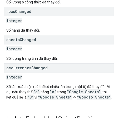
Số lượng ô công thức đã thay đổi.
rows
Changed
integer
Số hàng đã thay đổi.
sheets
Changed
integer
Số lượng trang tính đã thay đổi.
occurrences
Changed
integer
Số lần xuất hiện (có thể có nhiều lần trong một ô) đã thay đổi. Ví
"e"
"o"
"Google Sheets"
dụ: nếu thay thế
bằng
trong
, thì
"3"
"Google Sheets"
"Googlo Shoots"
kết quả sẽ là
vì
->
.