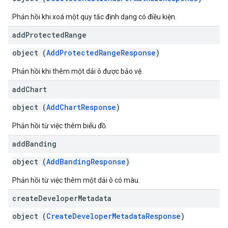
Phản hồi khi xoá một quy tắc định dạng có điều kiện.
add
Protected
Range
object (
AddProtectedRangeResponse
)
Phản hồi khi thêm một dải ô được bảo vệ.
add
Chart
object (
AddChartResponse
)
Phản hồi từ việc thêm biểu đồ.
add
Banding
object (
AddBandingResponse
)
Phản hồi từ việc thêm một dải ô có màu.
create
Developer
Metadata
object (
CreateDeveloperMetadataResponse
)