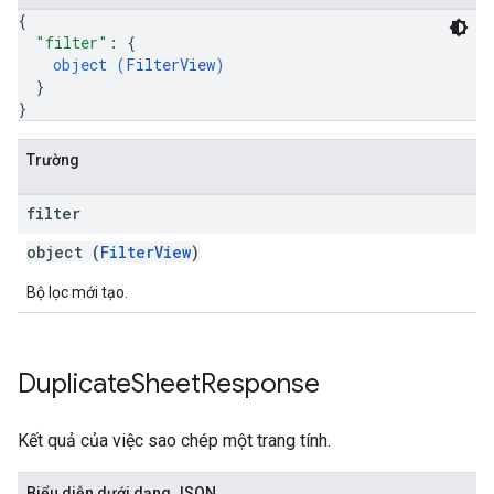
{
"filter"
: 
{
object (
FilterView
)
}
}
Trường
filter
object (
FilterView
)
Bộ lọc mới tạo.
Duplicate
Sheet
Response
Kết quả của việc sao chép một trang tính.
Biểu diễn dưới dạng JSON