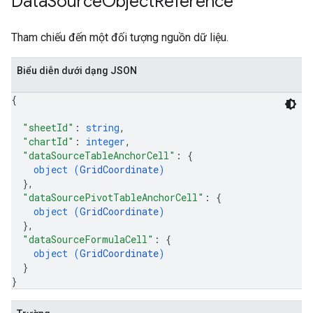
Data
Source
Object
Reference
Tham chiếu đến một đối tượng nguồn dữ liệu.
Biểu diễn dưới dạng JSON
{
"sheetId"
: 
string
,
"chartId"
: 
integer
,
"dataSourceTableAnchorCell"
: 
{
object (
GridCoordinate
)
}
,
"dataSourcePivotTableAnchorCell"
: 
{
object (
GridCoordinate
)
}
,
"dataSourceFormulaCell"
: 
{
object (
GridCoordinate
)
}
}