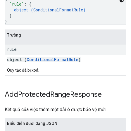
"rule"
: 
{
object (
ConditionalFormatRule
)
}
}
Trường
rule
object (
ConditionalFormatRule
)
Quy tắc đã bị xoá.
Add
Protected
Range
Response
Kết quả của việc thêm một dải ô được bảo vệ mới.
Biểu diễn dưới dạng JSON