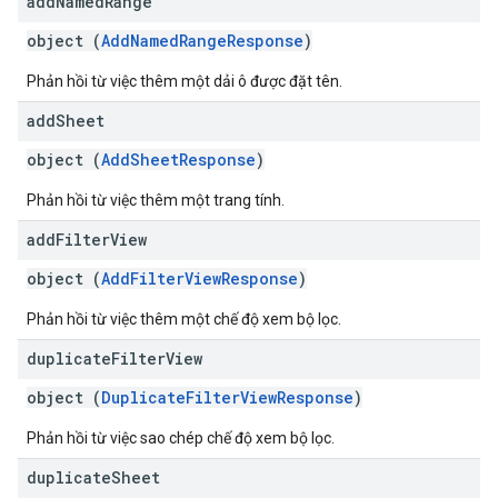
add
Named
Range
object (
AddNamedRangeResponse
)
Phản hồi từ việc thêm một dải ô được đặt tên.
add
Sheet
object (
AddSheetResponse
)
Phản hồi từ việc thêm một trang tính.
add
Filter
View
object (
AddFilterViewResponse
)
Phản hồi từ việc thêm một chế độ xem bộ lọc.
duplicate
Filter
View
object (
DuplicateFilterViewResponse
)
Phản hồi từ việc sao chép chế độ xem bộ lọc.
duplicate
Sheet