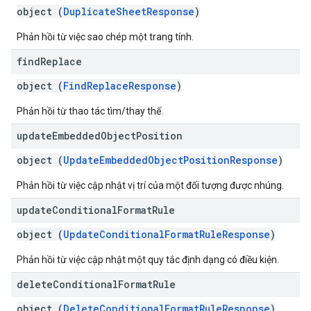
object (
DuplicateSheetResponse
)
Phản hồi từ việc sao chép một trang tính.
find
Replace
object (
FindReplaceResponse
)
Phản hồi từ thao tác tìm/thay thế.
update
Embedded
Object
Position
object (
UpdateEmbeddedObjectPositionResponse
)
Phản hồi từ việc cập nhật vị trí của một đối tượng được nhúng.
update
Conditional
Format
Rule
object (
UpdateConditionalFormatRuleResponse
)
Phản hồi từ việc cập nhật một quy tắc định dạng có điều kiện.
delete
Conditional
Format
Rule
object (
DeleteConditionalFormatRuleResponse
)