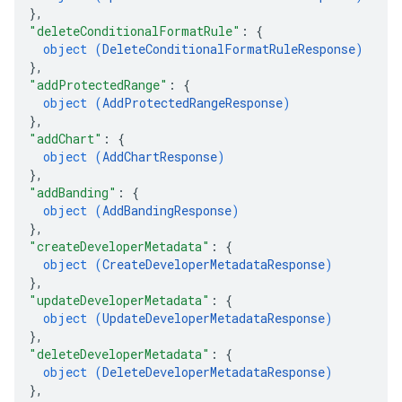
}
,
"deleteConditionalFormatRule"
: 
{
object (
DeleteConditionalFormatRuleResponse
)
}
,
"addProtectedRange"
: 
{
object (
AddProtectedRangeResponse
)
}
,
"addChart"
: 
{
object (
AddChartResponse
)
}
,
"addBanding"
: 
{
object (
AddBandingResponse
)
}
,
"createDeveloperMetadata"
: 
{
object (
CreateDeveloperMetadataResponse
)
}
,
"updateDeveloperMetadata"
: 
{
object (
UpdateDeveloperMetadataResponse
)
}
,
"deleteDeveloperMetadata"
: 
{
object (
DeleteDeveloperMetadataResponse
)
}
,