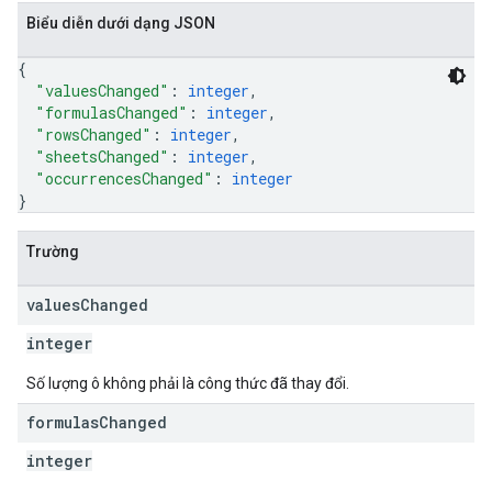
Biểu diễn dưới dạng JSON
{
"valuesChanged"
: 
integer
,
"formulasChanged"
: 
integer
,
"rowsChanged"
: 
integer
,
"sheetsChanged"
: 
integer
,
"occurrencesChanged"
: 
integer
}
Trường
values
Changed
integer
Số lượng ô không phải là công thức đã thay đổi.
formulas
Changed
integer