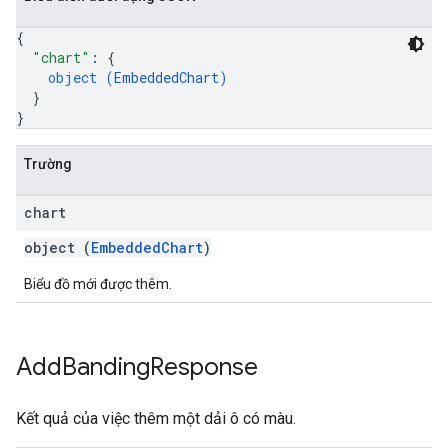
{
"chart"
: 
{
object (
EmbeddedChart
)
}
}
Trường
chart
object (
EmbeddedChart
)
Biểu đồ mới được thêm.
Add
Banding
Response
Kết quả của việc thêm một dải ô có màu.