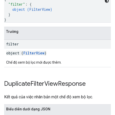
"filter"
: 
{
object (
FilterView
)
}
}
Trường
filter
object (
FilterView
)
Chế độ xem bộ lọc mới được thêm.
Duplicate
Filter
View
Response
Kết quả của việc nhân bản một chế độ xem bộ lọc.
Biểu diễn dưới dạng JSON