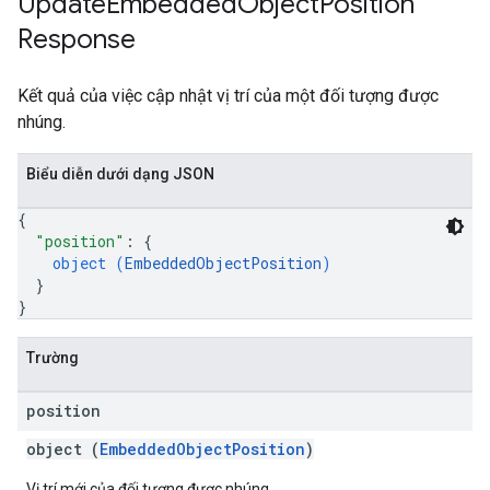
Update
Embedded
Object
Position
Response
Kết quả của việc cập nhật vị trí của một đối tượng được
nhúng.
Biểu diễn dưới dạng JSON
{
"position"
: 
{
object (
EmbeddedObjectPosition
)
}
}
Trường
position
object (
EmbeddedObjectPosition
)
Vị trí mới của đối tượng được nhúng.