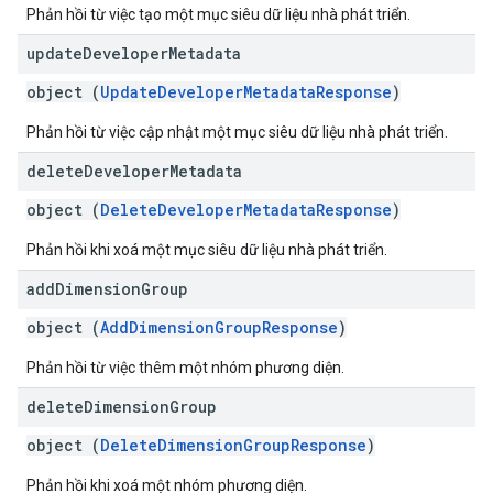
Phản hồi từ việc tạo một mục siêu dữ liệu nhà phát triển.
update
Developer
Metadata
object (
UpdateDeveloperMetadataResponse
)
Phản hồi từ việc cập nhật một mục siêu dữ liệu nhà phát triển.
delete
Developer
Metadata
object (
DeleteDeveloperMetadataResponse
)
Phản hồi khi xoá một mục siêu dữ liệu nhà phát triển.
add
Dimension
Group
object (
AddDimensionGroupResponse
)
Phản hồi từ việc thêm một nhóm phương diện.
delete
Dimension
Group
object (
DeleteDimensionGroupResponse
)
Phản hồi khi xoá một nhóm phương diện.