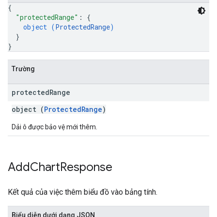
{
"protectedRange"
: 
{
object (
ProtectedRange
)
}
}
Trường
protected
Range
object (
ProtectedRange
)
Dải ô được bảo vệ mới thêm.
Add
Chart
Response
Kết quả của việc thêm biểu đồ vào bảng tính.
Biểu diễn dưới dạng JSON