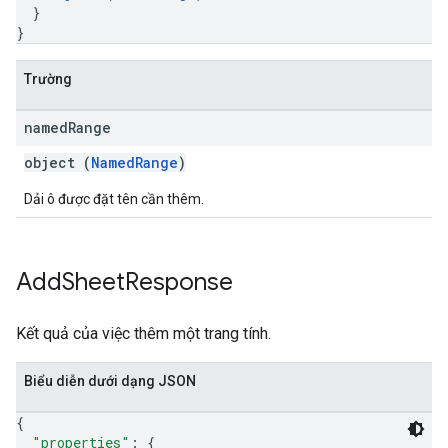
}
}
Trường
named
Range
object (
NamedRange
)
Dải ô được đặt tên cần thêm.
Add
Sheet
Response
Kết quả của việc thêm một trang tính.
Biểu diễn dưới dạng JSON
{
"properties"
: 
{