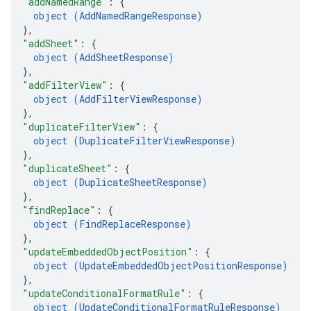
"addNamedRange"
: 
{
object (
AddNamedRangeResponse
)
}
,
"addSheet"
: 
{
object (
AddSheetResponse
)
}
,
"addFilterView"
: 
{
object (
AddFilterViewResponse
)
}
,
"duplicateFilterView"
: 
{
object (
DuplicateFilterViewResponse
)
}
,
"duplicateSheet"
: 
{
object (
DuplicateSheetResponse
)
}
,
"findReplace"
: 
{
object (
FindReplaceResponse
)
}
,
"updateEmbeddedObjectPosition"
: 
{
object (
UpdateEmbeddedObjectPositionResponse
)
}
,
"updateConditionalFormatRule"
: 
{
object (
UpdateConditionalFormatRuleResponse
)