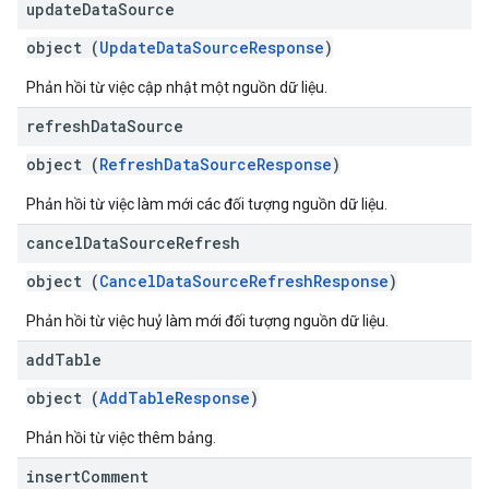
update
Data
Source
object (
UpdateDataSourceResponse
)
Phản hồi từ việc cập nhật một nguồn dữ liệu.
refresh
Data
Source
object (
RefreshDataSourceResponse
)
Phản hồi từ việc làm mới các đối tượng nguồn dữ liệu.
cancel
Data
Source
Refresh
object (
CancelDataSourceRefreshResponse
)
Phản hồi từ việc huỷ làm mới đối tượng nguồn dữ liệu.
add
Table
object (
AddTableResponse
)
Phản hồi từ việc thêm bảng.
insert
Comment