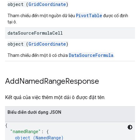
object (
GridCoordinate
)
PivotTable
Tham chiếu đến một nguồn dữ liệu
được cố định
tại ô.
data
Source
Formula
Cell
object (
GridCoordinate
)
DataSourceFormula
Tham chiếu đến một ô có chứa
.
Add
Named
Range
Response
Kết quả của việc thêm một dải ô được đặt tên.
Biểu diễn dưới dạng JSON
{
"namedRange"
: 
{
object (
NamedRange
)