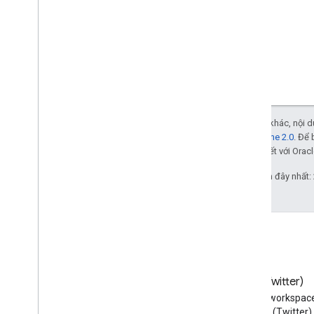
Trừ phi có lưu ý khác, nội
Giấy phép Apache 2.0
. Để 
các đơn vị liên kết với Oracl
Cập nhật lần gần đây nhất:
Blog
X (Twitter)
Đọc blog của Google
Theo dõi @workspac
Workspace Developers
trên X (Twitter)