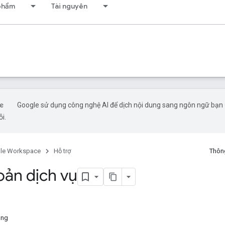
 phẩm
Tài nguyên
Google sử dụng công nghệ AI để dịch nội dung sang ngôn ngữ bạn ư
ỗi.
le Workspace
Hỗ trợ
Thông
oản dịch vụ
ung