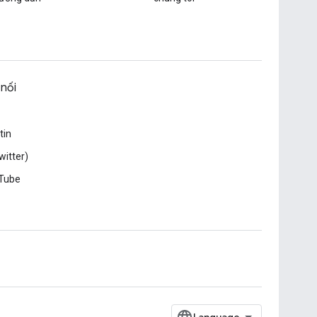
 nối
tin
witter)
Tube