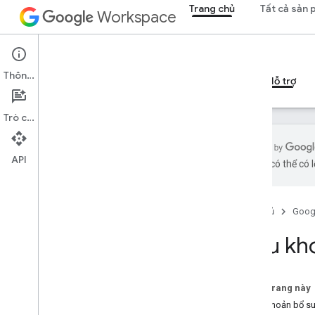
Trang chủ
Tất cả sản
Workspace
Trang chủ
Thông tin
Tổng quan
Người khám phá
Hướng dẫn
Hỗ trợ
Trò chuyện
API
bằng AI có thể có l
Cách yêu cầu trợ giúp
Tài nguyên dành cho nhà phát triển
Trang chủ
Goog
Điều khoản dịch vụ
Dữ liệu người dùng và chính sách dành
Điều kh
cho nhà phát triển
Stack Overflow
Trên trang này
Điều khoản bổ s