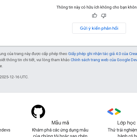
Thông tin này có hữu ích không cho bạn khô
Gửi ý kiến phản hồi
 dung của trang này được cấp phép theo
Giấy phép ghi nhận tác giả 4.0 của Cr
biết thông tin chi tiết, vui lòng tham khảo
Chính sách trang web của Google De
e.
 2025-12-16 UTC.
Mẫu mã
Lớp học 
edevs
Khám phá các ứng dụng mẫu
Thử trải nghiệm
của chúng tôi hoặc sao chép
hành có 