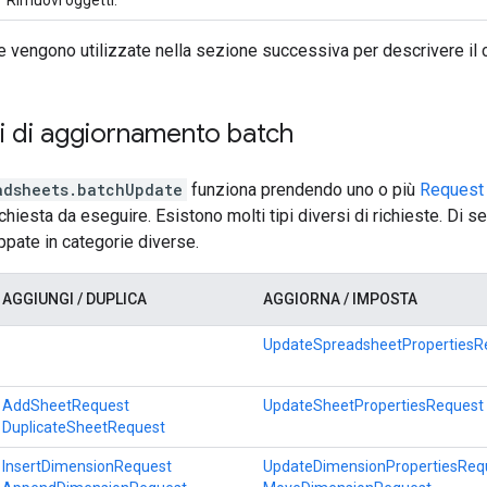
 vengono utilizzate nella sezione successiva per descrivere il
i di aggiornamento batch
adsheets.batchUpdate
funziona prendendo uno o più
Request
ichiesta da eseguire. Esistono molti tipi diversi di richieste. Di se
uppate in categorie diverse.
AGGIUNGI / DUPLICA
AGGIORNA / IMPOSTA
UpdateSpreadsheetPropertiesR
AddSheetRequest
UpdateSheetPropertiesRequest
DuplicateSheetRequest
InsertDimensionRequest
UpdateDimensionPropertiesReq