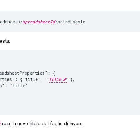
adsheets/
spreadsheetId
:batchUpdate
esta:
eadsheetProperties": {

erties": {"title": "
TITLE
"},

s": "title"

E
con il nuovo titolo del foglio di lavoro.