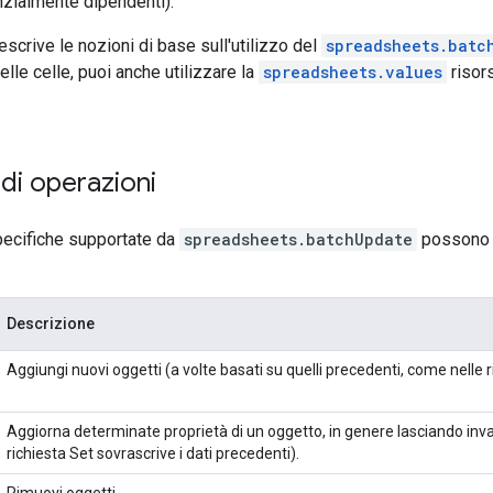
zialmente dipendenti).
scrive le nozioni di base sull'utilizzo del
spreadsheets.batc
delle celle, puoi anche utilizzare la
spreadsheets.values
risors
di operazioni
pecifiche supportate da
spreadsheets.batchUpdate
possono e
Descrizione
Aggiungi nuovi oggetti (a volte basati su quelli precedenti, come nelle r
Aggiorna determinate proprietà di un oggetto, in genere lasciando inv
richiesta Set sovrascrive i dati precedenti).
Rimuovi oggetti.