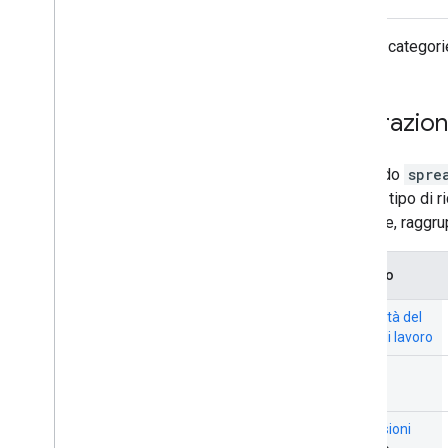
Queste categorie
Operazion
Il metodo
spre
singolo tipo di r
richieste, raggr
Oggetto
Proprietà del
foglio di lavoro
Fogli
Dimensioni