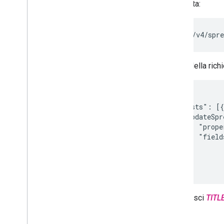
Richiesta:
POST .../v4/spre
Corpo della richi
{

  "requests": [{

      "updateSpr
          "prop
          "field
      }

  }]

Sostituisci
TITL