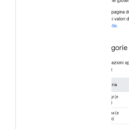
modifiche (poten
Questa pagina de
i dati dei valori 
delle celle
.
Categorie 
Le operazioni s
generali:
Categoria
Aggiungi
(e
Duplica
)
Aggiorna
(e
Imposta
)
Elimina