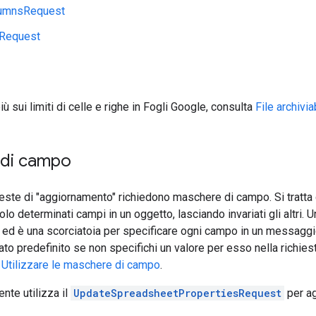
lumnsRequest
Request
ù sui limiti di celle e righe in Fogli Google, consulta
File archivi
di campo
ieste di "aggiornamento" richiedono maschere di campo. Si tratta 
olo determinati campi in un oggetto, lasciando invariati gli altri
ly ed è una scorciatoia per specificare ogni campo in un messagg
tato predefinito se non specifichi un valore per esso nella richies
a
Utilizzare le maschere di campo
.
te utilizza il
UpdateSpreadsheetPropertiesRequest
per ag