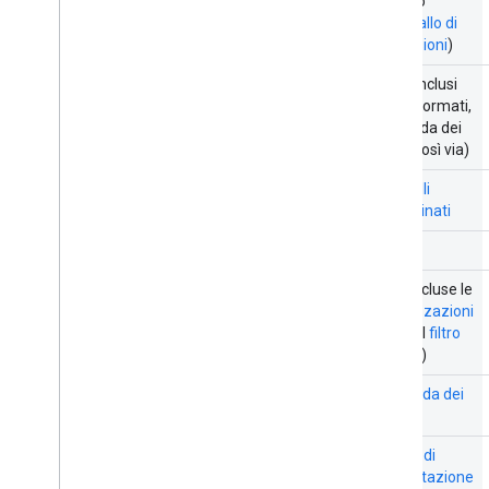
(incluso
l'intervallo di
dimensioni
)
Celle
(inclusi
valori, formati,
convalida dei
dati e così via)
Intervalli
denominati
Bordi
Filtri (incluse le
visualizzazioni
filtro
e il
filtro
di base
)
Convalida dei
dati
Regole di
formattazione