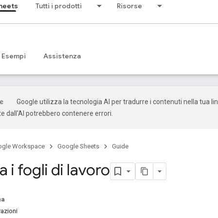
heets
Tutti i prodotti
Risorse
Esempi
Assistenza
Google utilizza la tecnologia AI per tradurre i contenuti nella tua li
e dall'AI potrebbero contenere errori.
ogle Workspace
Google Sheets
Guide
 i fogli di lavoro
na
razioni