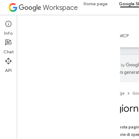
Home page
Google S
Workspace
Google Sheets
Info
Panoramica
Guide
Riferimento
Server MCP
Chat
API
traduzioni generat
API Fogli
Panoramica
Home page
Go
Per iniziare
Aggiorna
Creare e gestire fogli di lavoro
Lettura e scrittura di valori di cella
Aggiorna i fogli di lavoro
Su questa pagi
Formati di data e numero
Categorie di ope