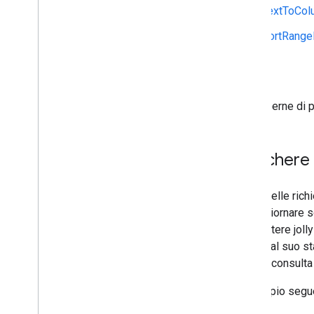
TextToCo
SortRange
Limiti
Per saperne di pi
Maschere 
Molte delle rich
per aggiornare s
un carattere jol
tornare al suo s
campo, consult
L'esempio seguen