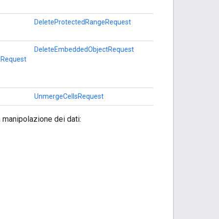
DeleteProtectedRangeRequest
DeleteEmbeddedObjectRequest
nRequest
UnmergeCellsRequest
a manipolazione dei dati: