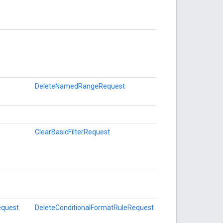
DeleteNamedRangeRequest
ClearBasicFilterRequest
equest
DeleteConditionalFormatRuleRequest