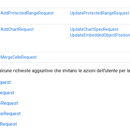
AddProtectedRangeRequest
UpdateProtectedRangeRequest
AddChartRequest
UpdateChartSpecRequest
UpdateEmbeddedObjectPositio
MergeCellsRequest
lcune richieste aggiuntive che imitano le azioni dell'utente per l
quest
equest
eRequest
ceRequest
Request