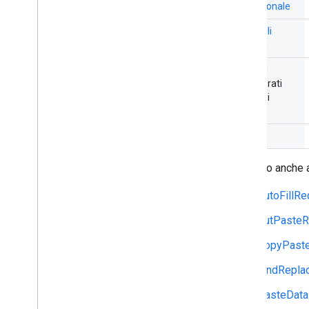
condizionale
Intervalli
protetti
Oggetti
incorporati
(inclusi i
grafici
)
Unioni
Esistono anche a
AutoFillRe
CutPasteR
CopyPast
FindRepla
PasteData