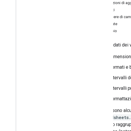
Smart chip
Operazioni di a
Gestire i commenti
Limiti
Tabelle
Maschere di ca
Tabelle pivot
Risposte
Formattazione condizionale
Esempio
Filtra dati
Fogli connessi
Oltre ai dati dei 
Usa le maschere di campo
Dimension
Utilizzare i grafici Google
Esegui la migrazione dall'API Sheets v3
Formati e b
Intervalli 
Best practice
Risoluzione dei problemi
Intervalli p
Formattazi
Estendere e automatizzare
Componenti aggiuntivi
Questi sono alcun
Apps Script
spreadsheets
vengono raggrupp