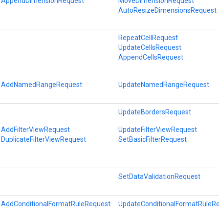
AppendDimensionRequest
MoveDimensionRequest
AutoResizeDimensionsRequest
RepeatCellRequest
UpdateCellsRequest
AppendCellsRequest
AddNamedRangeRequest
UpdateNamedRangeRequest
UpdateBordersRequest
AddFilterViewRequest
UpdateFilterViewRequest
DuplicateFilterViewRequest
SetBasicFilterRequest
SetDataValidationRequest
AddConditionalFormatRuleRequest
UpdateConditionalFormatRuleR