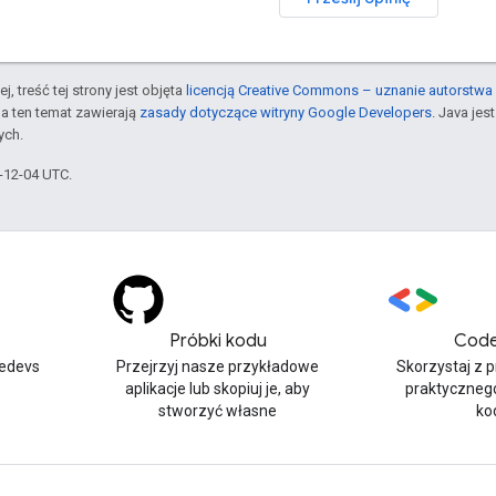
j, treść tej strony jest objęta
licencją Creative Commons – uznanie autorstwa 
a ten temat zawierają
zasady dotyczące witryny Google Developers
. Java je
ych.
5-12-04 UTC.
Próbki kodu
Code
edevs
Przejrzyj nasze przykładowe
Skorzystaj z 
aplikacje lub skopiuj je, aby
praktyczneg
stworzyć własne
ko