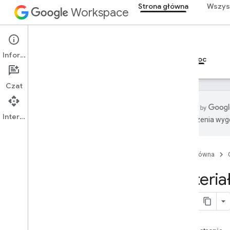
Strona główna
Wszys
Workspace
Strona główna
Informacje
Przegląd
Eksplorator
Przewodniki
Pomoc
Czat
Interfejs API
Tłumaczenia wyge
Jak uzyskać pomoc
Materiały dla programistów
Strona główna
Warunki usługi
Dane użytkownika i zasady dla
Materia
deweloperów
Stack Overflow