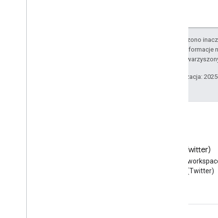
O ile nie stwierdzono inacze
Szczegółowe informacje n
podmiotów stowarzyszon
Ostatnia aktualizacja: 202
Blog
X (Twitter)
Przeczytaj bloga Google
Obserwuj @workspac
Workspace Developers
na X (Twitter)