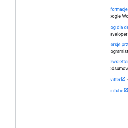
Informacj
Google Wo
Blog dla 
Developer
Wersje pr
programist
Newslette
podsumowan
Twitter
YouTube