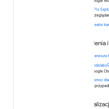
Google Wo
APIs Explo
przegląda
Kreator kar
Szkolenia
Pierwsze 
Codelabs
Google Cha
Pomoc dla
w przypadk
Aktualizac