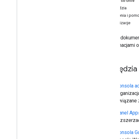
Na tej stronie
Narzędzia
Szkolenia i pom
Aktualizacje
Oprócz dokument
z informacjami 
Narzędzia
Konsola ad
organizacj
związane 
Panel Apps
rozszerza
Konsola G