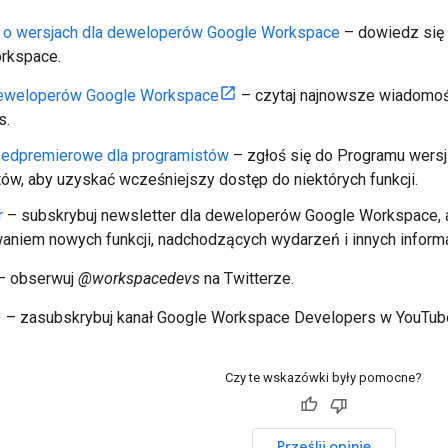
e o wersjach dla deweloperów Google Workspace
– dowiedz się 
rkspace.
deweloperów Google Workspace
– czytaj najnowsze wiadomoś
s.
zedpremierowe dla programistów
– zgłoś się do Programu wers
ów, aby uzyskać wcześniejszy dostęp do niektórych funkcji.
r
– subskrybuj newsletter dla deweloperów Google Workspace, a
iem nowych funkcji, nadchodzących wydarzeń i innych informa
– obserwuj
@workspacedevs
na Twitterze.
– zasubskrybuj kanał Google Workspace Developers w YouTub
Czy te wskazówki były pomocne?
Prześlij opinię