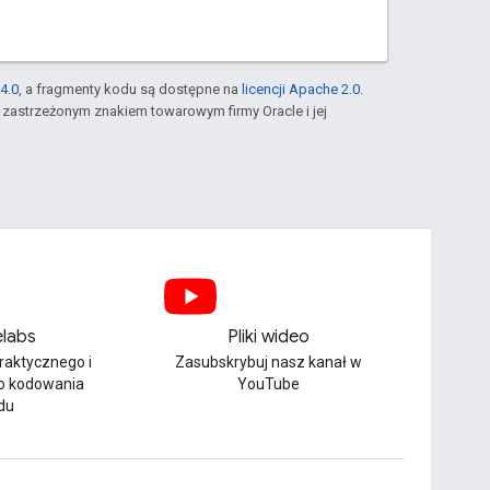
4.0
, a fragmenty kodu są dostępne na
licencji Apache 2.0
.
st zastrzeżonym znakiem towarowym firmy Oracle i jej
labs
Pliki wideo
praktycznego i
Zasubskrybuj nasz kanał w
o kodowania
YouTube
du