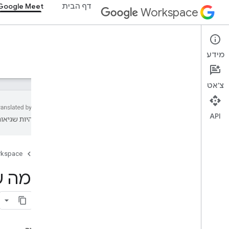
Google Meet
דף הבית
Workspace
Meet SDK and API reference
Meet add-ons SDK for Web
Google Meet
Summary (meet.addons.screenshare)
מידע
תמיכה
הפניות
מדריכים
סקירה כללית
Interfaces
Variables
צ'אט
Summary (meet
.
addons)
Interfaces
API
שויות להיות שגיאות.
Type aliases
Variables
rkspace
דף הבית
Summary (meet
.
addons
.
coactivity)
פיין Media
Interfaces
Type aliases
Meet REST API
v2