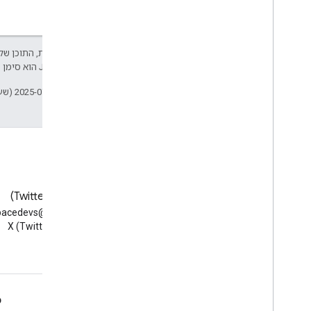
session
session
Name
video
Csrcs
video
Muted
 התוכן של דף זה הוא ברישיון
.‏ Java הוא סימן מסחרי רשום של חברת Oracle ו/או של השותפים העצמאיים שלה.
Developers‏
Media
Entry
Resource
Media
Stats
Channel
From
Client
עדכון אחרון: 2025-07-25 (שעון UTC).
Media
Stats
Channel
To
Client
Media
Stats
Configuration
Media
Stats
Resource
Participant
Resource
Participants
Channel
To
Client
Phone
User
X‏ (Twitter)
בלוג
Resource
Snapshot
@workspacedevs
קריאת הבלוג Google
Session
Control
Channel
From
Client
ב-X (Twitter)
Workspace Developers
Session
Control
Channel
To
Client
Session
Status
Session
Status
Resource
Set
Video
Assignment
Request
ם
Google Workspace למפתחים
Set
Video
Assignment
Response