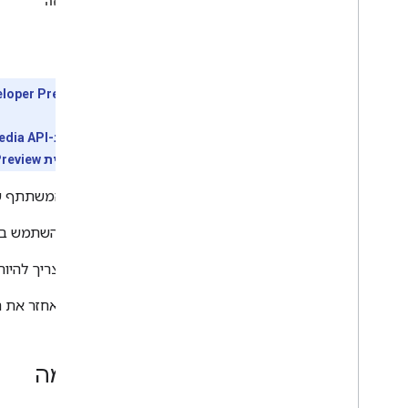
בדף הזה
Client libraries
חתימה
Client library downloads
פרטים
Usage limits
גרסת Developer Preview:
Meet Media API
C++ reference client
Type
Script reference client
להירשם לתוכנית Developer Preview.
Meet REST API
יך. הפורמט הוא
Meet Media API data channels
Resource summary
 המשתתף מהמשאב
Interfaces
 בפורמט של
Note
Anonymous
User
Base
Participant
 הוועידה מהמשאב
Canvas
Assignment
Canvas
Dimensions
Deleted
Media
Entry
חתימה
Deleted
Participant
Deleted
Resource