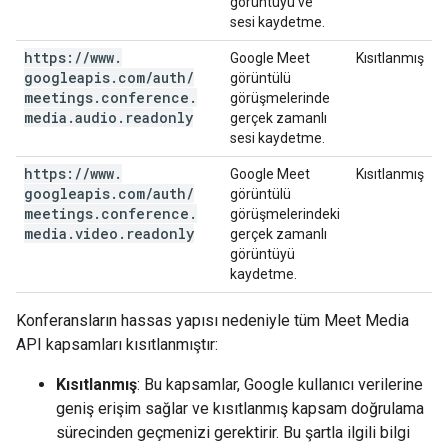
görüntüyü ve
sesi kaydetme.
https:
/
/
www
.
Google Meet
Kısıtlanmış
googleapis
.
com
/
auth
/
görüntülü
meetings
.
conference
.
görüşmelerinde
media
.
audio
.
readonly
gerçek zamanlı
sesi kaydetme.
https:
/
/
www
.
Google Meet
Kısıtlanmış
googleapis
.
com
/
auth
/
görüntülü
meetings
.
conference
.
görüşmelerindeki
media
.
video
.
readonly
gerçek zamanlı
görüntüyü
kaydetme.
Konferansların hassas yapısı nedeniyle tüm Meet Media
API kapsamları kısıtlanmıştır:
Kısıtlanmış
: Bu kapsamlar, Google kullanıcı verilerine
geniş erişim sağlar ve kısıtlanmış kapsam doğrulama
sürecinden geçmenizi gerektirir. Bu şartla ilgili bilgi