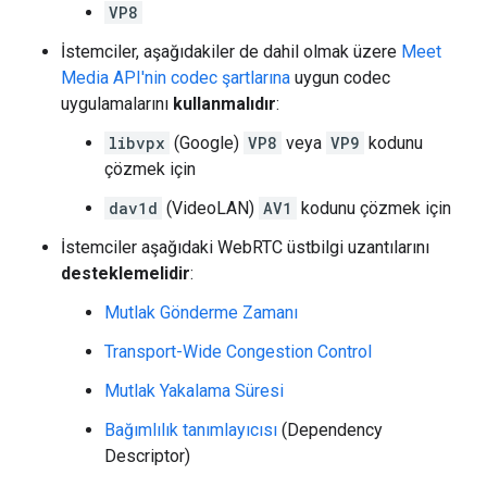
VP8
İstemciler, aşağıdakiler de dahil olmak üzere
Meet
Media API'nin codec şartlarına
uygun codec
uygulamalarını
kullanmalıdır
:
libvpx
(Google)
VP8
veya
VP9
kodunu
çözmek için
dav1d
(VideoLAN)
AV1
kodunu çözmek için
İstemciler aşağıdaki WebRTC üstbilgi uzantılarını
desteklemelidir
:
Mutlak Gönderme Zamanı
Transport-Wide Congestion Control
Mutlak Yakalama Süresi
Bağımlılık tanımlayıcısı
(Dependency
Descriptor)