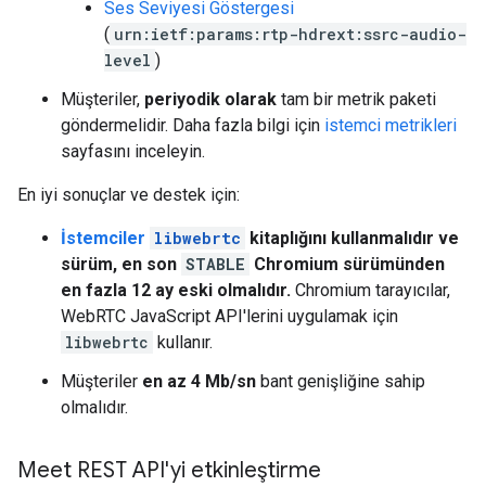
Ses Seviyesi Göstergesi
(
urn:ietf:params:rtp-hdrext:ssrc-audio-
level
)
Müşteriler,
periyodik olarak
tam bir metrik paketi
göndermelidir. Daha fazla bilgi için
istemci metrikleri
sayfasını inceleyin.
En iyi sonuçlar ve destek için:
İstemciler
libwebrtc
kitaplığını kullanmalıdır ve
sürüm, en son
STABLE
Chromium sürümünden
en fazla
12 ay
eski olmalıdır.
Chromium tarayıcılar,
WebRTC JavaScript API'lerini uygulamak için
libwebrtc
kullanır.
Müşteriler
en az
4 Mb/sn
bant genişliğine sahip
olmalıdır.
Meet REST API'yi etkinleştirme