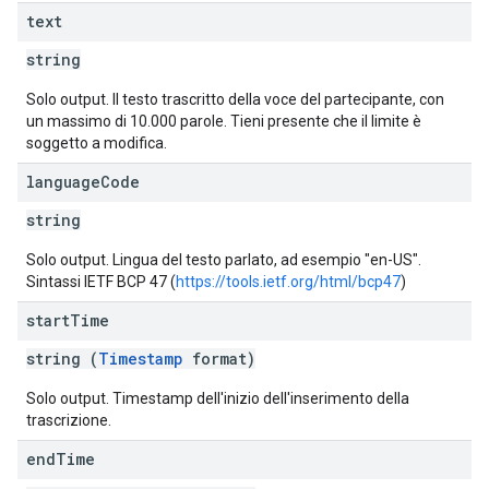
text
string
Solo output. Il testo trascritto della voce del partecipante, con
un massimo di 10.000 parole. Tieni presente che il limite è
soggetto a modifica.
language
Code
string
Solo output. Lingua del testo parlato, ad esempio "en-US".
Sintassi IETF BCP 47 (
https://tools.ietf.org/html/bcp47
)
start
Time
string (
Timestamp
format)
Solo output. Timestamp dell'inizio dell'inserimento della
trascrizione.
end
Time