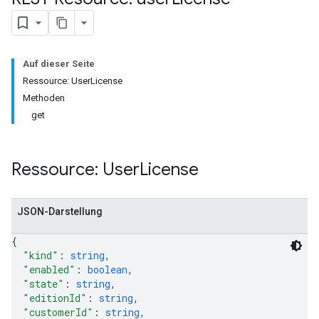
Auf dieser Seite
Ressource: UserLicense
Methoden
get
Ressource: User
License
JSON-Darstellung
{
"kind"
: 
string
,
"enabled"
: 
boolean
,
"state"
: 
string
,
"editionId"
: 
string
,
"customerId"
: 
string
,