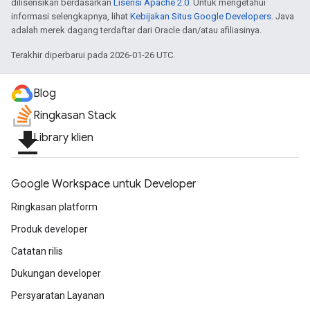
dilisensikan berdasarkan
Lisensi Apache 2.0
. Untuk mengetahui
informasi selengkapnya, lihat
Kebijakan Situs Google Developers
. Java
adalah merek dagang terdaftar dari Oracle dan/atau afiliasinya.
Terakhir diperbarui pada 2026-01-26 UTC.
Blog
Ringkasan Stack
file_download
Library klien
Google Workspace untuk Developer
Ringkasan platform
Produk developer
Catatan rilis
Dukungan developer
Persyaratan Layanan