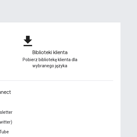
file_download
Biblioteki klienta
Pobierz bibliotekę klienta dla
wybranego języka
nect
letter
witter)
Tube