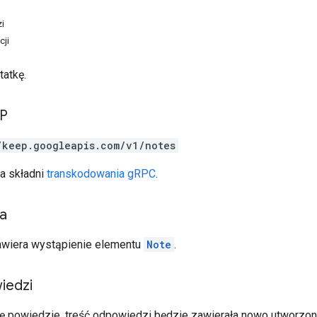
i
cji
atkę.
TP
/keep.googleapis.com/v1/notes
a składni
transkodowania gRPC
.
ia
awiera wystąpienie elementu
Note
.
iedzi
się powiedzie, treść odpowiedzi będzie zawierała nowo utworzon