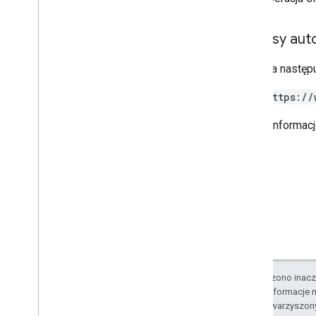
Zakresy auto
Wymaga następu
https://
Więcej informac
O ile nie stwierdzono inacze
Szczegółowe informacje n
podmiotów stowarzyszon