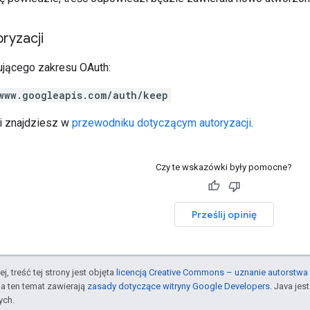
ryzacji
jącego zakresu OAuth:
www.googleapis.com/auth/keep
ji znajdziesz w
przewodniku dotyczącym autoryzacji
.
Czy te wskazówki były pomocne?
Prześlij opinię
j, treść tej strony jest objęta
licencją Creative Commons – uznanie autorstwa 
a ten temat zawierają
zasady dotyczące witryny Google Developers
. Java je
ych.