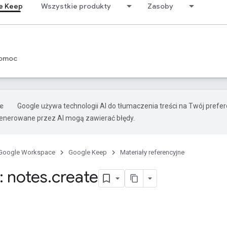
e Keep
Wszystkie produkty
Zasoby
omoc
Google używa technologii AI do tłumaczenia treści na Twój prefe
nerowane przez AI mogą zawierać błędy.
Google Workspace
Google Keep
Materiały referencyjne
 notes
.
create