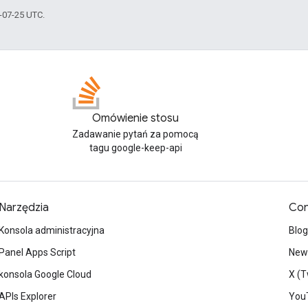
5-07-25 UTC.
Omówienie stosu
Zadawanie pytań za pomocą
tagu google-keep-api
Narzędzia
Con
Konsola administracyjna
Blog
Panel Apps Script
News
konsola Google Cloud
X (T
APIs Explorer
You