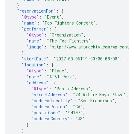
},
"reservationFor"
:
{
"@type"
:
"Event"
,
"name"
:
"Foo Fighters Concert"
,
"performer"
:
{
"@type"
:
"Organization"
,
"name"
:
"The Foo Fighters"
,
"image"
:
"http://www.amprocktv.com/wp-conten
},
"startDate"
:
"2027-03-06T19:30:00-08:00"
,
"location"
:
{
"@type"
:
"Place"
,
"name"
:
"AT&T Park"
,
"address"
:
{
"@type"
:
"PostalAddress"
,
"streetAddress"
:
"24 Willie Mays Plaza"
,
"addressLocality"
:
"San Francisco"
,
"addressRegion"
:
"CA"
,
"postalCode"
:
"94107"
,
"addressCountry"
:
"US"
}
}