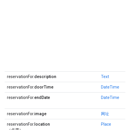
reservationFor.
description
Text
reservationFor.
doorTime
DateTime
reservationFor.
endDate
DateTime
reservationFor.
image
网址
reservationFor.
location
Place