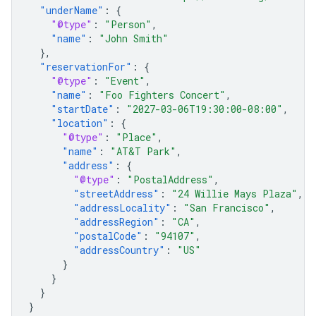
"underName"
:
{
"@type"
:
"Person"
,
"name"
:
"John Smith"
},
"reservationFor"
:
{
"@type"
:
"Event"
,
"name"
:
"Foo Fighters Concert"
,
"startDate"
:
"2027-03-06T19:30:00-08:00"
,
"location"
:
{
"@type"
:
"Place"
,
"name"
:
"AT&T Park"
,
"address"
:
{
"@type"
:
"PostalAddress"
,
"streetAddress"
:
"24 Willie Mays Plaza"
,
"addressLocality"
:
"San Francisco"
,
"addressRegion"
:
"CA"
,
"postalCode"
:
"94107"
,
"addressCountry"
:
"US"
}
}
}
}