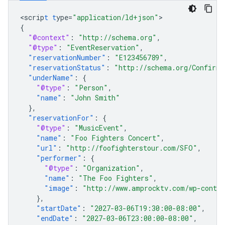
<
scrip
t
t
ype=
"application/ld+json"
{
"@context"
:
"http://schema.org"
,
"@type"
:
"EventReservation"
,
"reservationNumber"
:
"E123456789"
,
"reservationStatus"
:
"http://schema.org/Confirme
"underName"
:
{
"@type"
:
"Person"
,
"name"
:
"John Smith"
},
"reservationFor"
:
{
"@type"
:
"MusicEvent"
,
"name"
:
"Foo Fighters Concert"
,
"url"
:
"http://foofighterstour.com/SFO"
,
"performer"
:
{
"@type"
:
"Organization"
,
"name"
:
"The Foo Fighters"
,
"image"
:
"http://www.amprocktv.com/wp-conten
},
"startDate"
:
"2027-03-06T19:30:00-08:00"
,
"endDate"
:
"2027-03-06T23:00:00-08:00"
,