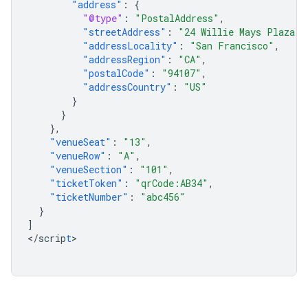
"address"
:
{
"@type"
:
"PostalAddress"
,
"streetAddress"
:
"24 Willie Mays Plaza"
,
"addressLocality"
:
"San Francisco"
,
"addressRegion"
:
"CA"
,
"postalCode"
:
"94107"
,
"addressCountry"
:
"US"
}
}
},
"venueSeat"
:
"13"
,
"venueRow"
:
"A"
,
"venueSection"
:
"101"
,
"ticketToken"
:
"qrCode:AB34"
,
"ticketNumber"
:
"abc456"
}
]
<
/scrip
t
>
