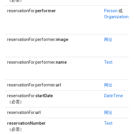
（必需）
reservationFor.
performer
Person
或
Organization
reservationFor.performer.
image
网址
reservationFor.performer.
name
Text
reservationFor.performer.
url
网址
reservationFor.
startDate
DateTime
（必需）
reservationFor.
url
网址
reservationNumber
Text
（必需）