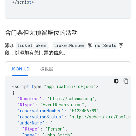
<
/scrip
t
>

含门票但无预留座位的活动
添加
ticketToken
、
ticketNumber
和
numSeats
字
段，以添加有关门票的信息。
JSON-LD
微数据
<
scrip
t
t
ype=
"application/ld+json"
{
"@context"
:
"http://schema.org"
,
"@type"
:
"EventReservation"
,
"reservationNumber"
:
"E123456789"
,
"reservationStatus"
:
"http://schema.org/Confirme
"underName"
:
{
"@type"
:
"Person"
,
"name"
:
"John Smith"