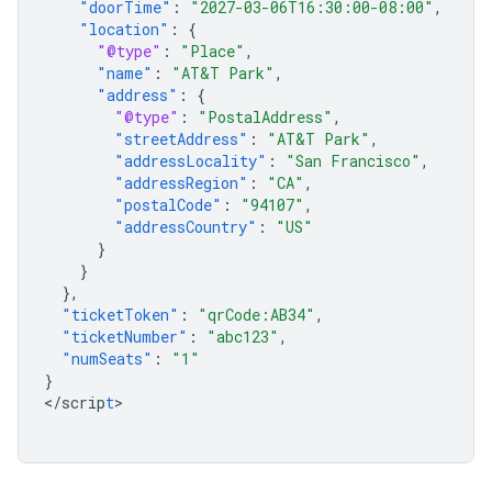
"doorTime"
:
"2027-03-06T16:30:00-08:00"
,
"location"
:
{
"@type"
:
"Place"
,
"name"
:
"AT&T Park"
,
"address"
:
{
"@type"
:
"PostalAddress"
,
"streetAddress"
:
"AT&T Park"
,
"addressLocality"
:
"San Francisco"
,
"addressRegion"
:
"CA"
,
"postalCode"
:
"94107"
,
"addressCountry"
:
"US"
}
}
},
"ticketToken"
:
"qrCode:AB34"
,
"ticketNumber"
:
"abc123"
,
"numSeats"
:
"1"
}
<
/scrip
t
>
