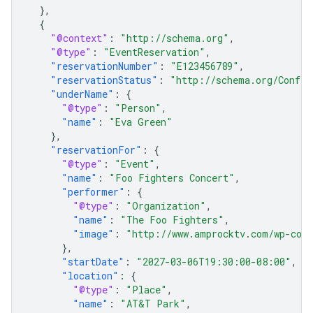
},
{
"@context"
:
"http://schema.org"
,
"@type"
:
"EventReservation"
,
"reservationNumber"
:
"E123456789"
,
"reservationStatus"
:
"http://schema.org/Confir
"underName"
:
{
"@type"
:
"Person"
,
"name"
:
"Eva Green"
},
"reservationFor"
:
{
"@type"
:
"Event"
,
"name"
:
"Foo Fighters Concert"
,
"performer"
:
{
"@type"
:
"Organization"
,
"name"
:
"The Foo Fighters"
,
"image"
:
"http://www.amprocktv.com/wp-cont
},
"startDate"
:
"2027-03-06T19:30:00-08:00"
,
"location"
:
{
"@type"
:
"Place"
,
"name"
:
"AT&T Park"
,