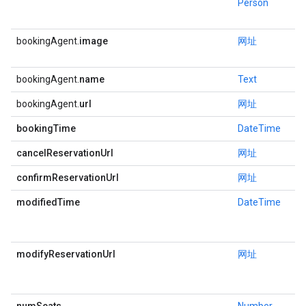
Person
bookingAgent.
image
网址
bookingAgent.
name
Text
bookingAgent.
url
网址
bookingTime
DateTime
cancelReservationUrl
网址
confirmReservationUrl
网址
modifiedTime
DateTime
modifyReservationUrl
网址