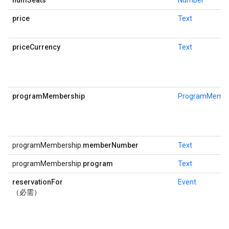
numSeats
Number
price
Text
priceCurrency
Text
programMembership
ProgramMembe
programMembership.
memberNumber
Text
programMembership.
program
Text
reservationFor
Event
（必需）