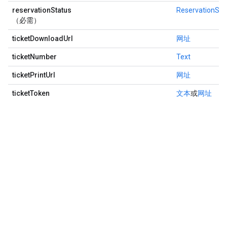
reservationStatus
ReservationSta
（必需）
ticketDownloadUrl
网址
ticketNumber
Text
ticketPrintUrl
网址
ticketToken
文本
或
网址