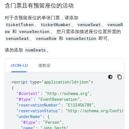
含门票且有预留座位的活动
对于含预留座位的单张门票，请添加
ticketToken
、
ticketNumber
、
venueSeat
、
venueR
ow
和
venueSection
。 您只需添加描述座位位置所需的
venueSeat
、
venueRow
和
venueSection
即可。
请勿添加
numSeats
。
JSON-LD
微数据
<
scrip
t
t
ype=
"application/ld+json"
{
"@context"
:
"http://schema.org"
,
"@type"
:
"EventReservation"
,
"reservationNumber"
:
"E123456789"
,
"reservationStatus"
:
"http://schema.org/Confirme
"underName"
:
{
"@type"
:
"Person"
,
"name"
:
"John Smith"