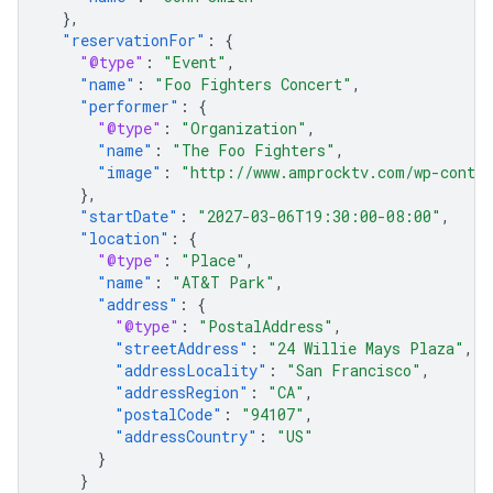
},
"reservationFor"
:
{
"@type"
:
"Event"
,
"name"
:
"Foo Fighters Concert"
,
"performer"
:
{
"@type"
:
"Organization"
,
"name"
:
"The Foo Fighters"
,
"image"
:
"http://www.amprocktv.com/wp-conten
},
"startDate"
:
"2027-03-06T19:30:00-08:00"
,
"location"
:
{
"@type"
:
"Place"
,
"name"
:
"AT&T Park"
,
"address"
:
{
"@type"
:
"PostalAddress"
,
"streetAddress"
:
"24 Willie Mays Plaza"
,
"addressLocality"
:
"San Francisco"
,
"addressRegion"
:
"CA"
,
"postalCode"
:
"94107"
,
"addressCountry"
:
"US"
}
}