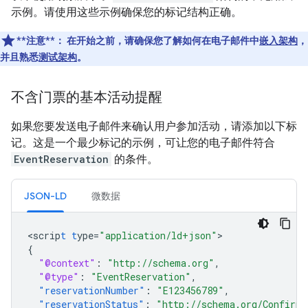
示例。请使用这些示例确保您的标记结构正确。
**注意**：
在开始之前，请确保您了解如何在电子邮件中
嵌入架构
，
并且熟悉
测试架构
。
不含门票的基本活动提醒
如果您要发送电子邮件来确认用户参加活动，请添加以下标
记。这是一个最少标记的示例，可让您的电子邮件符合
EventReservation
的条件。
JSON-LD
微数据
<
scrip
t
t
ype=
"application/ld+json"
{
"@context"
:
"http://schema.org"
,
"@type"
:
"EventReservation"
,
"reservationNumber"
:
"E123456789"
,
"reservationStatus"
:
"http://schema.org/Confirme