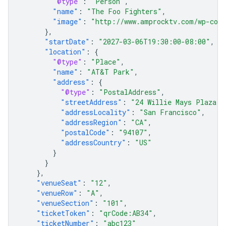
"@type"
:
"Person"
,
"name"
:
"The Foo Fighters"
,
"image"
:
"http://www.amprocktv.com/wp-cont
},
"startDate"
:
"2027-03-06T19:30:00-08:00"
,
"location"
:
{
"@type"
:
"Place"
,
"name"
:
"AT&T Park"
,
"address"
:
{
"@type"
:
"PostalAddress"
,
"streetAddress"
:
"24 Willie Mays Plaza"
,
"addressLocality"
:
"San Francisco"
,
"addressRegion"
:
"CA"
,
"postalCode"
:
"94107"
,
"addressCountry"
:
"US"
}
}
},
"venueSeat"
:
"12"
,
"venueRow"
:
"A"
,
"venueSection"
:
"101"
,
"ticketToken"
:
"qrCode:AB34"
,
"ticketNumber"
:
"abc123"