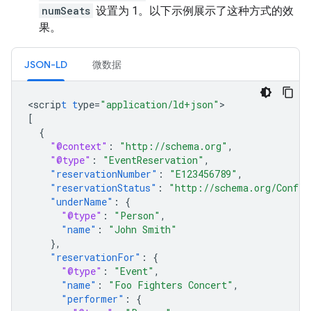
numSeats
设置为 1。以下示例展示了这种方式的效
果。
JSON-LD
微数据
<
scrip
t
t
ype=
"application/ld+json"
[
{
"@context"
:
"http://schema.org"
,
"@type"
:
"EventReservation"
,
"reservationNumber"
:
"E123456789"
,
"reservationStatus"
:
"http://schema.org/Confir
"underName"
:
{
"@type"
:
"Person"
,
"name"
:
"John Smith"
},
"reservationFor"
:
{
"@type"
:
"Event"
,
"name"
:
"Foo Fighters Concert"
,
"performer"
:
{