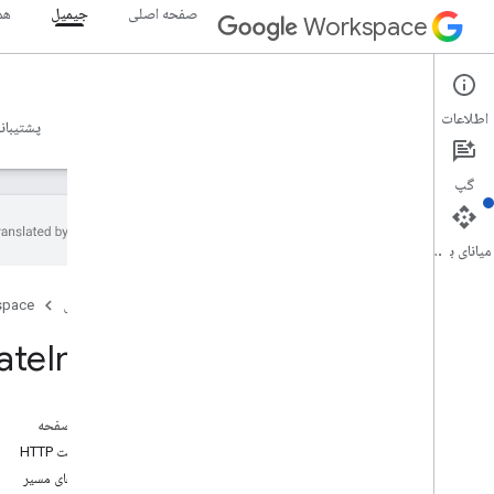
صفحه اصلی
جیمیل
هم
Workspace
Gmail
اطلاعات
نمای کلی
راهنما
مرجع
سرور MCP
نمونه ها
پشتیبان
گپ
میانای برنامه‌سازی کاربردی
Gmail API
صفحه اصلی
space
v1
خلاصه منابع
ate
Imap
منابع REST
کاربران
در این صفحه
کاربران
.
پیش نویس
درخواست HTTP
کاربران
.
تاریخچه
پارامترهای مسیر
users
.
labels