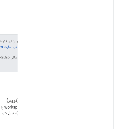
v1
نشانه گذاری ایمیل
انواع نشانه گذاری
اقدامات
سفارشات
جز در مواردی که غیر از این ذک
رزرواسیون
جزئیات، به
خطمشی‌های سایت Google Developers‏
فرمت های پشتیبانی شده
تاریخ آخرین به‌روزرسانی 2026-04-15 به‌وقت ساعت هماهنگ جهانی.
انواع
تبلیغات ایمیل
پیشنهادات Schema
org
.
ارائه دهنده محتوای اندروید
خلاصه منابع
وبلاگ
X (تویتر)
قرارداد جیمیل
وبلاگ Google Workspace
Developers را بخوانید
(توئیتر) دنبال کنید