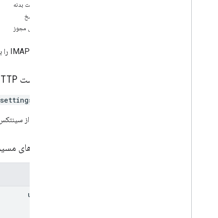
درخواست بدنه
users
.
messages
بدنه پاسخ
users
.
messages
.
attachments
دامنه‌های مجوز
user
.
settings
نمای کلی
تنظیمات IMAP را به‌روزرسانی می‌کند. برای اطلاعات بیشتر، به
get
Auto
Forwarding
get
Imap
get
Language
درخواست HTTP
get
Pop
settings/imap
دریافت تعطیلات
به روز رسانی Auto
Forwarding
این URL از سینتکس
update
Imap
به روز رسانی زبان
پارامترهای مسی
آپدیت پاپ
به روز رسانی تعطیلات
users
.
settings
.
cse
.
identities
پارامترها
users
.
settings
.
cse
.
keypairs
user
Id
users
.
settings
.
delegates
users
.
settings
.
filters
users
.
settings
.
forwarding
Addresses