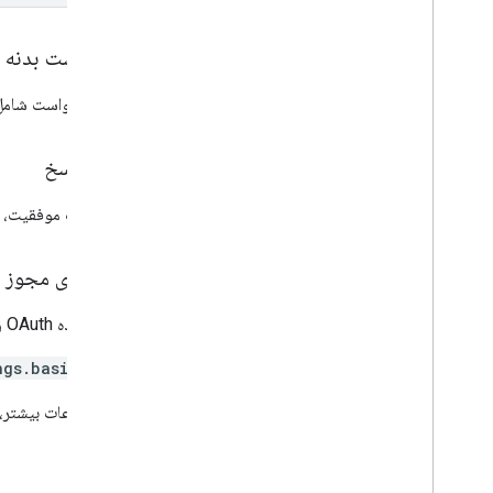
users
.
settings
.
send
As
users
.
settings
.
send
As
.
smime
Info
درخواست بدنه
users
.
threads
بدنه درخواست شامل 
انواع
ارسال خودکار
بدنه پاسخ
قالب
ایمپ تنظیمات
در صورت موفقیت، بد
Internal
Date
Source
تنظیمات زبان
دامنه‌های مجوز
Pop
Settings
تنظیمات تعطیلات
به محدوده OAuth زیر نیاز دارد:
پارامترهای پرس و جو
کتابخانه‌های کارخواه
ngs.basic
محدودیت های استفاده
برای اطلاعات بیشتر،
API Postmaster Tools
v2
v2beta