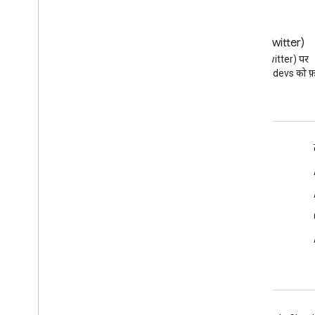
ब्लॉग
X (Twitter)
Google Workspace डेवलपर ब्लॉग
X (Twitter) पर
पढ़ें
@workspacedevs को फ़ॉ
डेवलपर के लिए Google Workspace
प्लैटफ़ॉर्म की खास जानकारी
डेवलपर के लिए प्रॉडक्ट
रिलीज़ टिप्पणियां
डेवलपर सहायता
सेवा की शर्तों