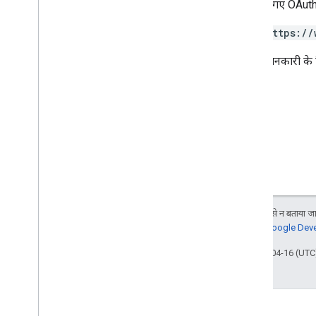
नीचे दिए गए OAuth 
ईमेल मार्कअप
मार्कअप प्रकार
https://
कार्रवाइयां
ऑर्डर
ज़्यादा जानकारी के
आरक्षण
इस्तेमाल किए जा सकने वाले फ़ॉर्मैट
प्रकार
ईमेल प्रमोशन
Schema
.
org के प्रस्ताव
Android कॉन्टेंट देने वाला
संसाधन की खास जानकारी
Gmailकॉन्ट्रैक्ट
जब तक कुछ अलग से न बताया जाए
जानकारी के लिए,
Google Devel
आखिरी बार 2026-04-16 (UTC)