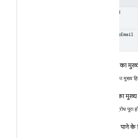
उपयोगकर्ता
.
थ्रेड
user
Id
प्रकार
अपने-आप फ़ॉरवर्ड करने की सुविधा
फ़ॉर्मैट
send
As
Email
Imapसेटिंग
Internal
Date
Source
भाषा सेटिंग
पॉप सेटिंग
अनुरोध का मुख्
छुट्टी की सेटिंग
क्वेरी पैरामीटर
अनुरोध का मुख्य हि
क्लाइंट लाइब्रेरी
इस्तेमाल करने की सीमा
जवाब का मुख्य
पोस्टमास्टर टूल API
अगर अनुरोध पूरा हो
v2
वर्शन 2बीटा
अनुमति पाने के
v1