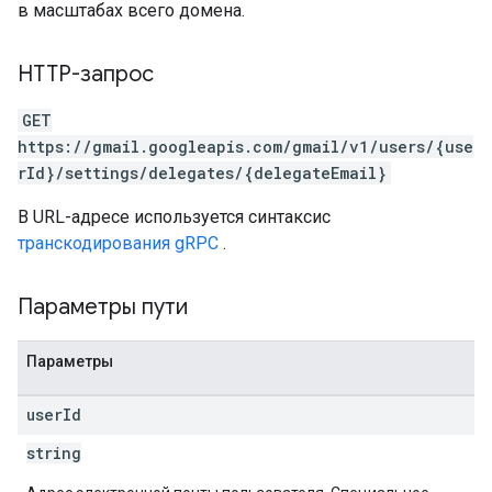
в масштабах всего домена.
HTTP-запрос
GET
https://gmail.googleapis.com/gmail/v1/users/{use
rId}/settings/delegates/{delegateEmail}
В URL-адресе используется синтаксис
транскодирования gRPC
.
Параметры пути
Параметры
user
Id
string