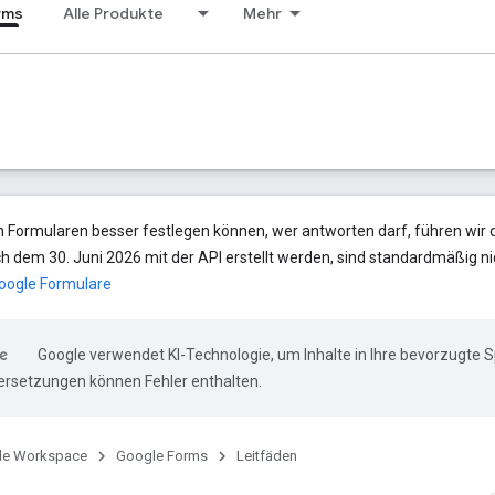
rms
Alle Produkte
Mehr
n Formularen besser festlegen können, wer antworten darf, führen wir de
h dem 30. Juni 2026 mit der API erstellt werden, sind standardmäßig ni
oogle Formulare
Google verwendet KI-Technologie, um Inhalte in Ihre bevorzugte 
ersetzungen können Fehler enthalten.
le Workspace
Google Forms
Leitfäden