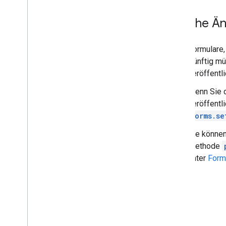
Welche Än
Formulare,
Künftig mü
veröffentli
Wenn Sie d
veröffentl
forms.se
Sie können
Methode
unter
Form