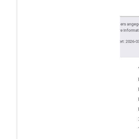
Sofern nicht anders angege
lizenziert. Weitere Informa
Zuletzt aktualisiert: 2026-0
Engagieren
Google Developer Program
Google Developer Groups
Google Developer Experts
Accelerators
Google Cloud & NVIDIA