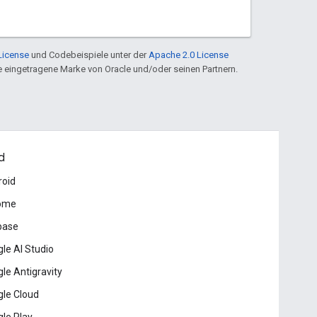
License
und Codebeispiele unter der
Apache 2.0 License
ine eingetragene Marke von Oracle und/oder seinen Partnern.
d
roid
ome
base
le AI Studio
le Antigravity
le Cloud