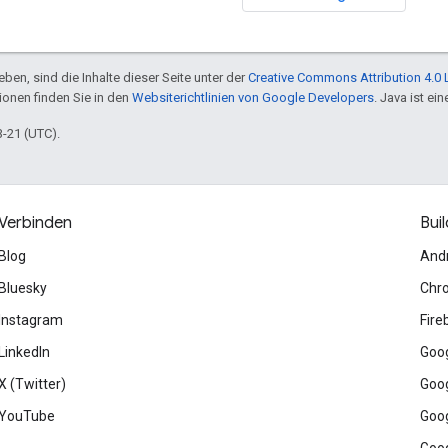
ben, sind die Inhalte dieser Seite unter der
Creative Commons Attribution 4.0 
tionen finden Sie in den
Websiterichtlinien von Google Developers
. Java ist e
3-21 (UTC).
Verbinden
Buil
Blog
And
Bluesky
Chr
Instagram
Fire
LinkedIn
Goog
X (Twitter)
Goog
YouTube
Goog