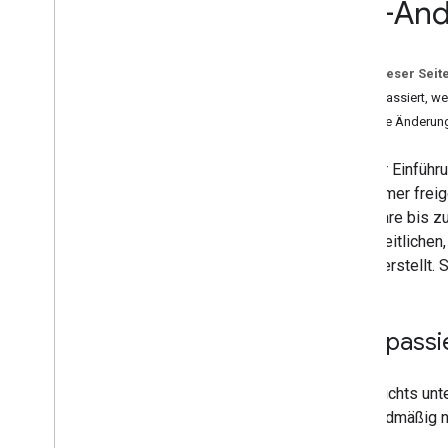
API-Änd
Erweitern und automatisieren
Add-ons
Auf dieser Seit
Apps Script
Was passiert, we
Welche Änderun
Seit der Einführ
Teilnehmer frei
Formulare bis z
vereinheitlichen
Status erstellt
Was passi
Wenn nichts unte
standardmäßig n