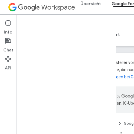
Übersicht
Google Fo
Workspace
Google Forms
Info
Übersicht
Leitfäden
Referenzen
Support
Chat
Damit Ersteller vo
API
Formulare, die nac
Änderungen bei G
Forms API
Übersicht
API-Änderungen an Google Formulare
Los gehts
übersetzen. KI-Üb
Anleitungen
Apps Script-Beispiele
Weitere Leitfäden
Startseite
Goog
Fehler beheben