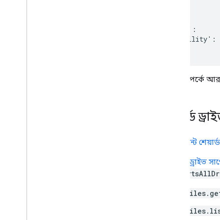
{

  'key':        
গুগল পিকার API
  'value':     
ওভারভিউ
  'visibility': 
ওয়েব অ্যাপে গুগল পিকার যুক্ত করুন
ডেস্কটপ এবং মোবাইল অ্যাপে গুগল পিকার
যুক্ত করুন
কোড নমুনা
সীমা সম্পর্কে আর
প্রসারিত এবং স্বয়ংক্রিয়
অ্যাড-অন
শেয়ার্ড ড্র
Apps Script
'ইমপ্লিমেন্ট শেয়ার্
"শেয়ার্ড ড্রাইভ স
supportsAllDr
files.ge
files.li