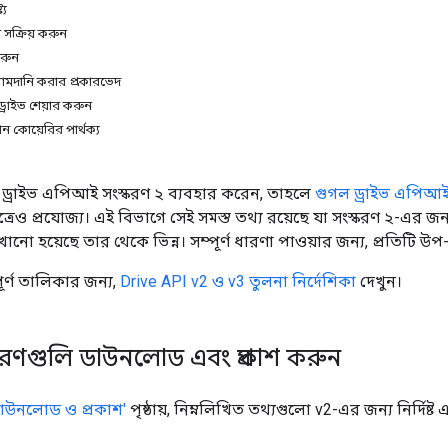
্য
থন সক্রিয় করুন
রুন
দানি করার প্রকারভেদ
্রাইভ শেয়ার করুন
ান কোয়েরির পার্থক্য
ড্রাইভ এপিআই সংস্করণ ২ ব্যবহার করেন, তাহলে
গুগল ড্রাইভ এপিআ
ত্রেও প্রযোজ্য। এই বিভাগে সেই সমস্ত তথ্য রয়েছে যা সংস্করণ ২-এর জন্য নি
েখানো হয়েছে তার থেকে ভিন্ন। সম্পূর্ণ ধারণা পাওয়ার জন্য, প্রতিটি উপ-ব
পূর্ণ তালিকার জন্য,
Drive API v2 ও v3 তুলনা নির্দেশিকা
দেখুন।
রণগুলি ডাউনলোড এবং প্রকাশ করুন
াউনলোড ও প্রকাশ'
পৃষ্ঠায়, নিম্নলিখিত তথ্যগুলো v2-এর জন্য নির্দিষ