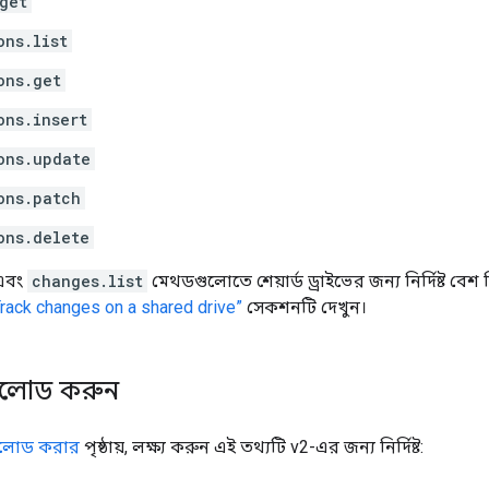
get
ons.list
ons.get
ons.insert
ons.update
ons.patch
ons.delete
এবং
changes.list
মেথডগুলোতে শেয়ার্ড ড্রাইভের জন্য নির্দিষ্ট বে
Track changes on a shared drive”
সেকশনটি দেখুন।
লোড করুন
লোড করার
পৃষ্ঠায়, লক্ষ্য করুন এই তথ্যটি v2-এর জন্য নির্দিষ্ট: