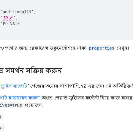
'additionalID',

 '
ID
',

'PRIVATE'

ও তথ্যের জন্য, রেফারেন্স ডকুমেন্টেশনে থাকা
properties
দেখুন।
াইভ সমর্থন সক্রিয় করুন
ড ড্রাইভ সাপোর্ট
' পেজের তথ্যের পাশাপাশি, v2-এর জন্য এই অতিরিক্ত 
াপোর্ট বাস্তবায়ন করুন"
অংশে, শেয়ার্ড ড্রাইভের কন্টেন্ট নিয়ে কাজ কর
ives=true
প্রয়োজন:
t
st