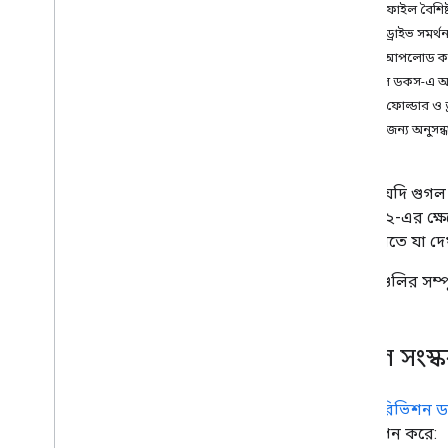
ফাইল এবং ফোল্ডারগুলি পরিচালনা করুন
,
কাস্টম ফাইল বৈশিষ্ট
ফাইল এবং ফোল্ডারগুলি পরিচালনা করুন
শেয়ার্ড ড্রাইভ সমর্
ব্যবহারকারীর তথ্য সংগ্রহ করুন
ফাইল আপলোড ক
পরিবর্তনগুলি পরিচালনা করুন
গুগল ডকস-এ আম
ড্রাইভ থেকে ইভেন্ট নিয়ে কাজ করুন
ফাইল, ফোল্ডার ও ড
ড্রাইভ UI এর সাথে একীভূত করুন
v2 এর জন্য অনুসন্ধ
আপনার ওয়েব অ্যাপে ড্রাইভ উইজেটগুলিকে
একীভূত করুন৷
শেয়ার্ড ড্রাইভের সাথে ইন্টিগ্রেট করুন
আপনি যদি গুগল 
লেবেল পরিচালনা
সংস্করণ ২-এর ক্ষে
কৌশল এবং সর্বোত্তম অনুশীলন
পৃষ্ঠাগুলিতে যা দ
সমস্যা সমাধান
আপনার ড্রাইভ অ্যাপ প্রকাশ করুন
পার্থক্যগুলির সম্
ড্রাইভ API v3 এ স্থানান্তর করুন
মাইগ্রেশন গাইড
তুলনা নির্দেশিকা
ফাইল সংস্ক
তুলনা রেফারেন্স
ড্রাইভ এপিআই v2 এর নির্দেশিকা
'ফাইল রিভিশন ড
প্রতিস্থাপন করে:
ড্রাইভ কার্যকলাপ API