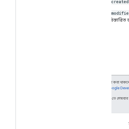
v2-এর
created
v2-এর
modifie
আরও বিস্তারিত 
অন্য কিছু উল্লেখ না করা থাকলে,
আরও জানতে,
Google Devel
2026-08-05 UTC-তে শেষবা
জুড়ে থাকা