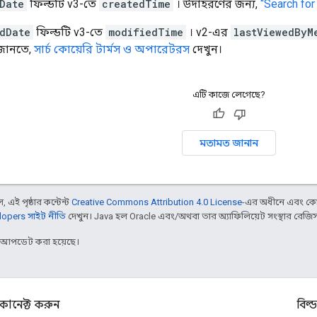
Date
ফিল্ডটি v3-তে
createdTime
। উদাহরণের জন্য,
“Search for
dDate
ফিল্ডটি v3-তে
modifiedTime
। v2-এর
lastViewedByM
জানতে,
সার্চ কোয়েরি টার্মস ও অপারেটরস
দেখুন।
এটি কাজে লেগেছে?
মতামত জানান
 এই পৃষ্ঠার কন্টেন্ট
Creative Commons Attribution 4.0 License
-এর অধীনে এবং কো
opers সাইট নীতি
দেখুন। Java হল Oracle এবং/অথবা তার অ্যাফিলিয়েট সংস্থার রেজিস্টার
র আপডেট করা হয়েছে।
কানেক্ট করুন
বিল্ড