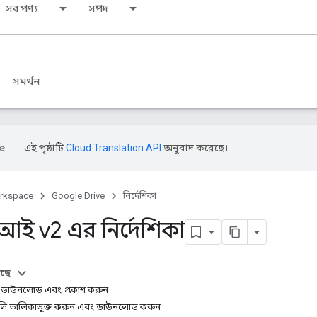
সব পণ্য
সম্পদ
সমর্থন
এই পৃষ্ঠাটি
Cloud Translation API
অনুবাদ করেছে।
rkspace
Google Drive
নির্দেশিকা
পিআই v2 এর নির্দেশিকা
আছে
ি ডাউনলোড এবং প্রকাশ করুন
লি তালিকাভুক্ত করুন এবং ডাউনলোড করুন