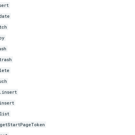
sert
date
tch
py
ash
trash
lete
uch
.insert
insert
list
getStartPageToken