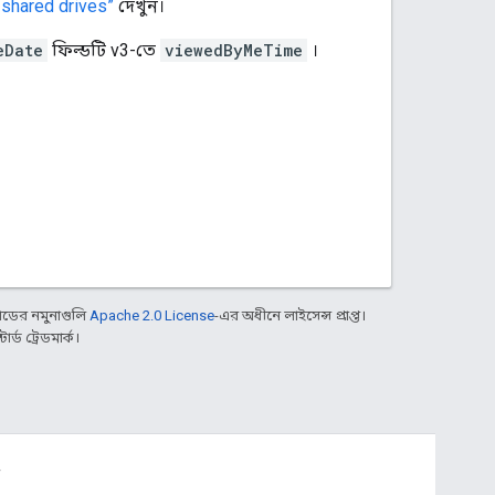
 shared drives”
দেখুন।
eDate
ফিল্ডটি v3-তে
viewedByMeTime
।
ডের নমুনাগুলি
Apache 2.0 License
-এর অধীনে লাইসেন্স প্রাপ্ত।
্ড ট্রেডমার্ক।