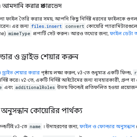
আমদানি করার প্রকারভেদ
নো ফাইল তৈরি করার সময়, আপনি কিছু নির্দিষ্ট ধরনের ফাইলকে গুগল ড
ারেন। এর জন্য
files.insert
convert
কোয়েরি প্যারামিটারগুলো
me)
mimeType
প্রপার্টি সেট করুন। আরও তথ্যের জন্য,
ফাইল ডেটা
ডার ও ড্রাইভ শেয়ার করুন
 ড্রাইভ শেয়ার করার
পৃষ্ঠায় লক্ষ্য করুন, v3-তে শুধুমাত্র একটি ফিল্ড,
r
ির্দিষ্ট করে। v2-তে, একটি নির্দিষ্ট আইটেমের জন্য ব্যবহারকারী, গ্রু
e
এবং
additionalRoles
উভয় ফিল্ডেই প্রতিফলিত হওয়া প্রয়োজ
অনুসন্ধান কোয়েরির পার্থক্য
ল্ডটিই v3-তে
name
। উদাহরণের জন্য,
ফাইল ও ফোল্ডার অনুসন্ধান