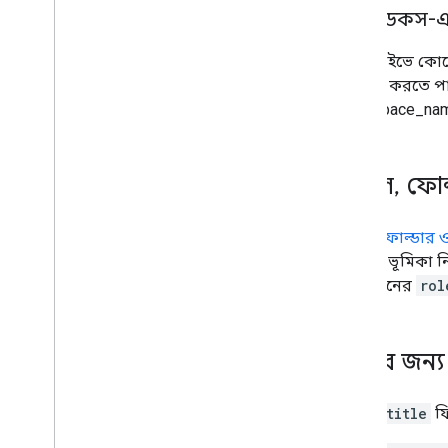
গুগল ডকস-এ 
গুগল ড্রাইভে কো
রূপান্তর করতে প
(workspace_na
ফাইল
,
ফোল্
ফাইল, ফোল্ডার ও
কার্যকর ভূমিকা ন
পারমিশনের
rol
v2 এর জন্য 
v2-এর
title
ফি