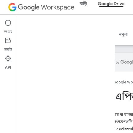
বাড়ি
Google Drive
Workspace
Google Drive
তথ্য
ওভারভিউ
নির্দেশিকা
রেফারেন্স
MCP সার্ভার
নমুনা
চ্যাট
API
শুরু করুন
হোম
Google Wo
ড্রাইভ API ওভারভিউ
Google Workspace দিয়ে শুরু করুন
ড্রাইভ এ
OAuth সম্মতি কনফিগার করুন
ড্রাইভ API
এই পৃষ্ঠায় যা যা 
সুযোগ নির্বাচন করুন
ফাইল সংস্করণগুল
দ্রুত শুরু
পৃথক সংশোধনগু