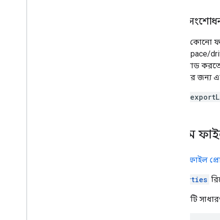
ওভারভিউ
পৃথক সংশোধন
তথ্য মডেল
অনুরোধ করা
একবার কোনো ফা
একটি ক্লায়েন্ট লাইব্রেরি ইনস্টল করুন
(/workspace/dri
v1 থেকে মাইগ্রেট করুন
ডাউনলোড করতে পা
দ্রুত শুরু
ব্যবহারের জন্য 
সমস্যা সমাধান
আপনি
exportL
ড্রাইভ লেবেল API
ওভারভিউ
লেবেল জীবনচক্র
কাস্টম ফাইল
স্কোপ এবং অ্যাডমিন অ্যাক্সেস সেট আপ
করুন
দ্রুত শুরু
'কাস্টম ফাইল প্র
একটি লেবেল তৈরি এবং প্রকাশ করুন৷
properties
রিস
একটি লেবেল আপডেট করুন
অক্ষম করুন
,
সক্রিয় করুন এবং লেবেল মুছুন
এটি একটি সাধারণ
লেবেল অনুসন্ধান করুন
সমস্যা সমাধান