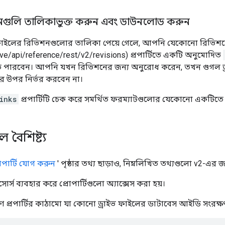
গুলি তালিকাভুক্ত করুন এবং ডাউনলোড করুন
ইলের রিভিশনগুলোর তালিকা পেয়ে গেলে, আপনি যেকোনো রিভিশন
ve/api/reference/rest/v2/revisions) প্রপার্টিতে একটি অনুমোদিত
রবেন। আপনি যখন রিভিশনের জন্য অনুরোধ করেন, তখন গুগল ড্রাইভ এ
এর উপর নির্ভর করবেন না।
inks
প্রপার্টিটি চেক করে সমর্থিত ফরম্যাটগুলোর যেকোনো একটিতে
 বৈশিষ্ট্য
োপার্টি যোগ করুন
' পৃষ্ঠার তথ্য ছাড়াও, নিম্নলিখিত তথ্যগুলো v2-এর জন্য 
োর্স ব্যবহার করে প্রোপার্টিগুলো অ্যাক্সেস করা হয়।
 প্রপার্টির কাঠামো যা কোনো ড্রাইভ ফাইলের ডাটাবেস আইডি সংরক্ষ