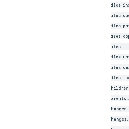
files.in
files.up
files.pa
files.co
files.tr
files.un
files.de
files.to
children
parents.
changes.
changes.