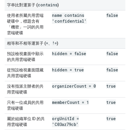
contains
字串比對運算子 (
)
name contains
false
使用者所屬共用雲端
'confidential'
硬碟中，標題含有
「機密」一詞的共用
雲端硬碟
=
!=
相等和不相等運算子 (
、
)
hidden = false
false
預設檢視畫面中顯示
的共用雲端硬碟
hidden = true
false
從預設檢視畫面隱藏
共用雲端硬碟
organizer
Count = 0
true
沒有指派主辦者的共
用雲端硬碟
member
Count = 1
true
只有一位成員的共用
雲端硬碟
org
Unit
Id =
true
屬於組織單位 ID 的共
'C03az79cb'
用雲端硬碟