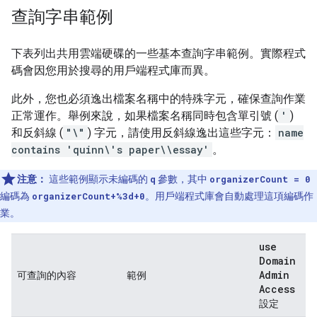
查詢字串範例
下表列出共用雲端硬碟的一些基本查詢字串範例。實際程式
碼會因您用於搜尋的用戶端程式庫而異。
此外，您也必須逸出檔案名稱中的特殊字元，確保查詢作業
正常運作。舉例來說，如果檔案名稱同時包含單引號 (
'
)
和反斜線 (
"\"
) 字元，請使用反斜線逸出這些字元：
name
contains 'quinn\'s paper\\essay'
。
注意：
這些範例顯示未編碼的
q
參數，其中
organizerCount = 0
編碼為
organizerCount+%3d+0
。用戶端程式庫會自動處理這項編碼作
業。
use
Domain
Admin
可查詢的內容
範例
Access
設定