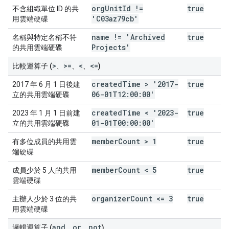
org
Unit
Id !=
true
不含組織單位 ID 的共
'C03az79cb'
用雲端硬碟
name != 'Archived
true
名稱與特定名稱不符
Projects'
的共用雲端硬碟
>
>=
<
<=
比較運算子 (
、
、
、
)
created
Time > '2017-
true
2017 年 6 月 1 日後建
06-01T12:00:00'
立的共用雲端硬碟
created
Time < '2023-
true
2023 年 1 月 1 日前建
01-01T00:00:00'
立的共用雲端硬碟
member
Count > 1
true
有多位成員的共用雲
端硬碟
member
Count < 5
true
成員少於 5 人的共用
雲端硬碟
organizer
Count <= 3
true
主辦人少於 3 位的共
用雲端硬碟
and
or
not
邏輯運算子 (
、
、
)