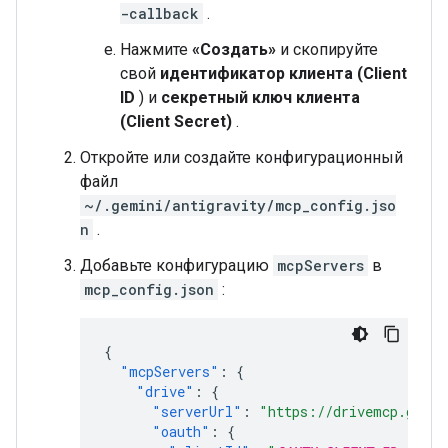
-callback
.
Нажмите
«Создать»
и скопируйте
свой
идентификатор клиента (Client
ID
) и
секретный ключ клиента
(Client Secret)
.
Откройте или создайте конфигурационный
файл
~/.gemini/antigravity/mcp_config.jso
n
.
Добавьте конфигурацию
mcpServers
в
mcp_config.json
:
{
"mcpServers"
:
{
"drive"
:
{
"serverUrl"
:
"https://drivemcp.googl
"oauth"
:
{