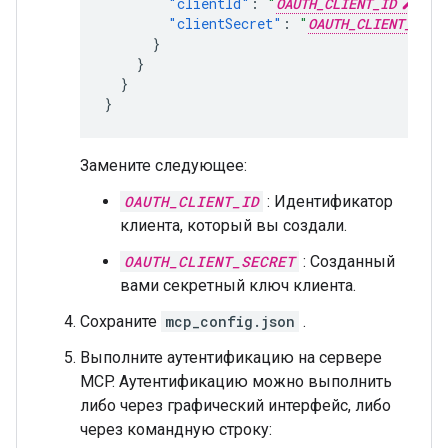
"clientId"
:
"
OAUTH_CLIENT_ID
"
,
"clientSecret"
:
"
OAUTH_CLIENT_SECR
}
}
}
}
Замените следующее:
OAUTH_CLIENT_ID
: Идентификатор
клиента, который вы создали.
OAUTH_CLIENT_SECRET
: Созданный
вами секретный ключ клиента.
Сохраните
mcp_config.json
.
Выполните аутентификацию на сервере
MCP. Аутентификацию можно выполнить
либо через графический интерфейс, либо
через командную строку: