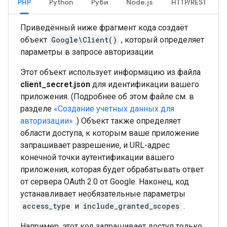
PHP
Python
Руби
Node.js
HTTP/REST
Приведённый ниже фрагмент кода создаёт
объект
Google\Client()
, который определяет
параметры в запросе авторизации.
Этот объект использует информацию из файла
client_secret.json
для идентификации вашего
приложения. (Подробнее об этом файле см. в
разделе
«Создание учетных данных для
авторизации»
.) Объект также определяет
области доступа, к которым ваше приложение
запрашивает разрешение, и URL-адрес
конечной точки аутентификации вашего
приложения, которая будет обрабатывать ответ
от сервера OAuth 2.0 от Google. Наконец, код
устанавливает необязательные параметры
access_type
и
include_granted_scopes
.
Например, этот код запрашивает доступ только