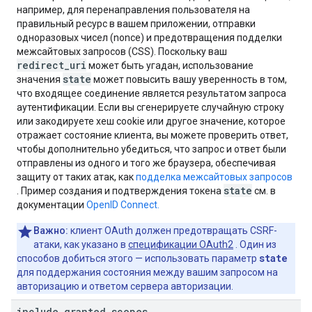
например, для перенаправления пользователя на
правильный ресурс в вашем приложении, отправки
одноразовых чисел (nonce) и предотвращения подделки
межсайтовых запросов (CSS). Поскольку ваш
redirect_uri
может быть угадан, использование
state
значения
может повысить вашу уверенность в том,
что входящее соединение является результатом запроса
аутентификации. Если вы сгенерируете случайную строку
или закодируете хеш cookie или другое значение, которое
отражает состояние клиента, вы можете проверить ответ,
чтобы дополнительно убедиться, что запрос и ответ были
отправлены из одного и того же браузера, обеспечивая
защиту от таких атак, как
подделка межсайтовых запросов
state
. Пример создания и подтверждения токена
см. в
документации
OpenID Connect.
Важно:
клиент OAuth должен предотвращать CSRF-
атаки, как указано в
спецификации OAuth2
. Один из
state
способов добиться этого — использовать параметр
для поддержания состояния между вашим запросом на
авторизацию и ответом сервера авторизации.
include
_
granted
_
scopes