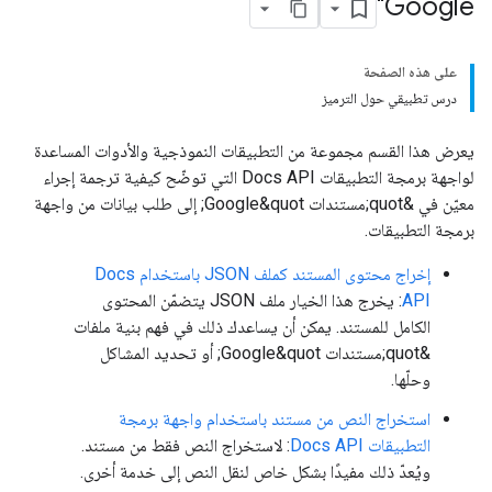
Google"
على هذه الصفحة
درس تطبيقي حول الترميز
يعرض هذا القسم مجموعة من التطبيقات النموذجية والأدوات المساعدة
لواجهة برمجة التطبيقات Docs API التي توضّح كيفية ترجمة إجراء
معيّن في &quot;مستندات Google&quot; إلى طلب بيانات من واجهة
برمجة التطبيقات.
إخراج محتوى المستند كملف JSON باستخدام Docs
API
: يخرج هذا الخيار ملف JSON يتضمّن المحتوى
الكامل للمستند. يمكن أن يساعدك ذلك في فهم بنية ملفات
&quot;مستندات Google&quot; أو تحديد المشاكل
وحلّها.
استخراج النص من مستند باستخدام واجهة برمجة
التطبيقات Docs API
: لاستخراج النص فقط من مستند.
ويُعدّ ذلك مفيدًا بشكل خاص لنقل النص إلى خدمة أخرى.