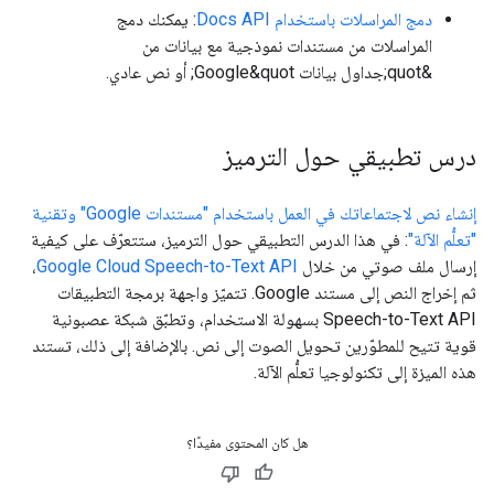
دمج المراسلات باستخدام Docs API
: يمكنك دمج
المراسلات من مستندات نموذجية مع بيانات من
&quot;جداول بيانات Google&quot; أو نص عادي.
درس تطبيقي حول الترميز
إنشاء نص لاجتماعاتك في العمل باستخدام "مستندات Google" وتقنية
"تعلُّم الآلة"
: في هذا الدرس التطبيقي حول الترميز، ستتعرّف على كيفية
إرسال ملف صوتي من خلال
Google Cloud Speech-to-Text API
،
ثم إخراج النص إلى مستند Google. تتميّز واجهة برمجة التطبيقات
Speech-to-Text API بسهولة الاستخدام، وتطبّق شبكة عصبونية
قوية تتيح للمطوّرين تحويل الصوت إلى نص. بالإضافة إلى ذلك، تستند
هذه الميزة إلى تكنولوجيا تعلُّم الآلة.
هل كان المحتوى مفيدًا؟