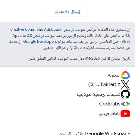
إرسال ملاحظات
إنّ محتوى هذه الصفحة مرخّص بموجب
ترخيص Creative Commons Attribution
4.0‏
ما لم يُنصّ على خلاف ذلك، ونماذج الرموز مرخّصة بموجب
ترخيص Apache 2.0‏
.
للاطّلاع على التفاصيل، يُرجى مراجعة
سياسات موقع Google Developers‏
. إنّ Java
هي علامة تجارية مسجَّلة لشركة Oracle و/أو شركائها التابعين.
تاريخ التعديل الأخير: 2026-04-23 (حسب التوقيت العالمي المتفَّق عليه)
المدونة
‫X ‏(Twitter سابقًا)
تعليمات برمجية نموذجية
Codelabs
ملفات فيديو
Google Workspace لمطوّري البرامج