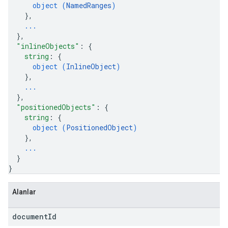
object (
NamedRanges
)
}
,
...
}
,
"inlineObjects"
: 
{
string
: 
{
object (
InlineObject
)
}
,
...
}
,
"positionedObjects"
: 
{
string
: 
{
object (
PositionedObject
)
}
,
...
}
}
Alanlar
document
Id