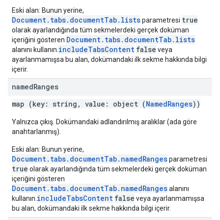
Eski alan: Bunun yerine,
Document.tabs.documentTab.lists
true
parametresi
olarak ayarlandığında tüm sekmelerdeki gerçek doküman
Document.tabs.documentTab.lists
içeriğini gösteren
includeTabsContent
false
alanını kullanın.
veya
ayarlanmamışsa bu alan, dokümandaki ilk sekme hakkında bilgi
içerir.
named
Ranges
map (key: string, value: object (
NamedRanges
))
Yalnızca çıkış. Dokümandaki adlandırılmış aralıklar (ada göre
anahtarlanmış).
Eski alan: Bunun yerine,
Document.tabs.documentTab.namedRanges
parametresi
true
olarak ayarlandığında tüm sekmelerdeki gerçek doküman
içeriğini gösteren
Document.tabs.documentTab.namedRanges
alanını
includeTabsContent
false
kullanın.
veya ayarlanmamışsa
bu alan, dokümandaki ilk sekme hakkında bilgi içerir.