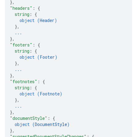
}
,
"headers"
: 
{
string
: 
{
object (
Header
)
}
,
...
}
,
"footers"
: 
{
string
: 
{
object (
Footer
)
}
,
...
}
,
"footnotes"
: 
{
string
: 
{
object (
Footnote
)
}
,
...
}
,
"documentStyle"
: 
{
object (
DocumentStyle
)
}
,
"suggestedDocumentStyleChanges"
: 
{