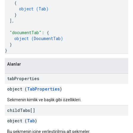
{
object (
Tab
)
}
]
,
"documentTab"
: 
{
object (
DocumentTab
)
}
}
Alanlar
tab
Properties
object (
TabProperties
)
Sekmenin kimlik ve başlık gibi özellikleri.
child
Tabs[]
object (
Tab
)
Bu sekmenin içine yerleştirilmiş alt sekmeler.