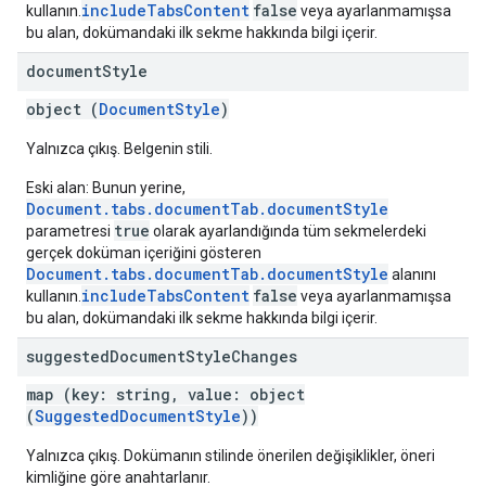
includeTabsContent
false
kullanın.
veya ayarlanmamışsa
bu alan, dokümandaki ilk sekme hakkında bilgi içerir.
document
Style
object (
DocumentStyle
)
Yalnızca çıkış. Belgenin stili.
Eski alan: Bunun yerine,
Document.tabs.documentTab.documentStyle
true
parametresi
olarak ayarlandığında tüm sekmelerdeki
gerçek doküman içeriğini gösteren
Document.tabs.documentTab.documentStyle
alanını
includeTabsContent
false
kullanın.
veya ayarlanmamışsa
bu alan, dokümandaki ilk sekme hakkında bilgi içerir.
suggested
Document
Style
Changes
map (key: string, value: object
(
SuggestedDocumentStyle
))
Yalnızca çıkış. Dokümanın stilinde önerilen değişiklikler, öneri
kimliğine göre anahtarlanır.