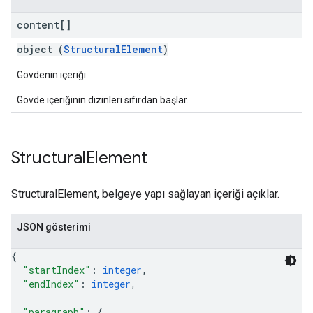
content[]
object (
StructuralElement
)
Gövdenin içeriği.
Gövde içeriğinin dizinleri sıfırdan başlar.
Structural
Element
StructuralElement, belgeye yapı sağlayan içeriği açıklar.
JSON gösterimi
{
"startIndex"
: 
integer
,
"endIndex"
: 
integer
,
"paragraph"
: 
{