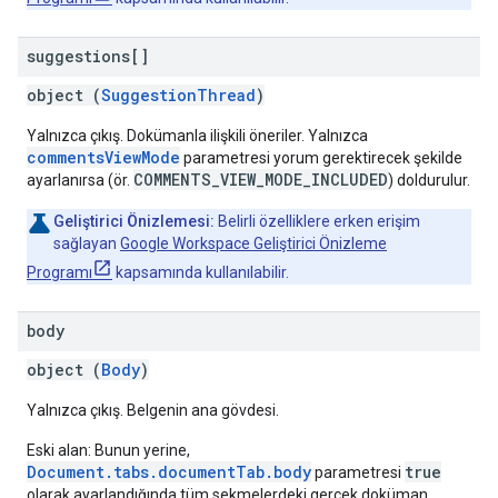
suggestions[]
object (
SuggestionThread
)
Yalnızca çıkış. Dokümanla ilişkili öneriler. Yalnızca
commentsViewMode
parametresi yorum gerektirecek şekilde
COMMENTS_VIEW_MODE_INCLUDED
ayarlanırsa (ör.
) doldurulur.
Geliştirici Önizlemesi:
Belirli özelliklere erken erişim
sağlayan
Google Workspace Geliştirici Önizleme
Programı
kapsamında kullanılabilir.
body
object (
Body
)
Yalnızca çıkış. Belgenin ana gövdesi.
Eski alan: Bunun yerine,
Document.tabs.documentTab.body
true
parametresi
olarak ayarlandığında tüm sekmelerdeki gerçek doküman