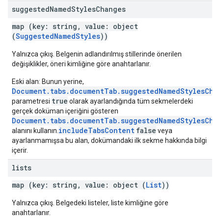
suggested
Named
Styles
Changes
map (key: string, value: object
(
SuggestedNamedStyles
))
Yalnızca çıkış. Belgenin adlandırılmış stillerinde önerilen
değişiklikler, öneri kimliğine göre anahtarlanır.
Eski alan: Bunun yerine,
Document.tabs.documentTab.suggestedNamedStylesCha
true
parametresi
olarak ayarlandığında tüm sekmelerdeki
gerçek doküman içeriğini gösteren
Document.tabs.documentTab.suggestedNamedStylesCha
includeTabsContent
false
alanını kullanın.
veya
ayarlanmamışsa bu alan, dokümandaki ilk sekme hakkında bilgi
içerir.
lists
map (key: string, value: object (
List
))
Yalnızca çıkış. Belgedeki listeler, liste kimliğine göre
anahtarlanır.