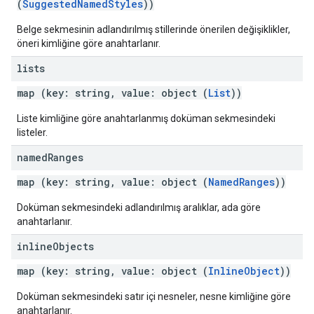
(
SuggestedNamedStyles
))
Belge sekmesinin adlandırılmış stillerinde önerilen değişiklikler,
öneri kimliğine göre anahtarlanır.
lists
map (key: string, value: object (
List
))
Liste kimliğine göre anahtarlanmış doküman sekmesindeki
listeler.
named
Ranges
map (key: string, value: object (
NamedRanges
))
Doküman sekmesindeki adlandırılmış aralıklar, ada göre
anahtarlanır.
inline
Objects
map (key: string, value: object (
InlineObject
))
Doküman sekmesindeki satır içi nesneler, nesne kimliğine göre
anahtarlanır.