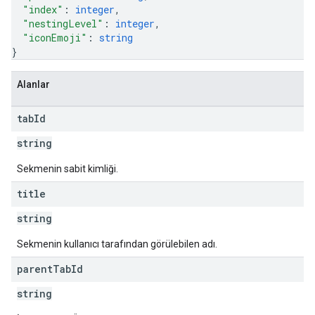
"index"
: 
integer
,
"nestingLevel"
: 
integer
,
"iconEmoji"
: 
string
}
Alanlar
tab
Id
string
Sekmenin sabit kimliği.
title
string
Sekmenin kullanıcı tarafından görülebilen adı.
parent
Tab
Id
string