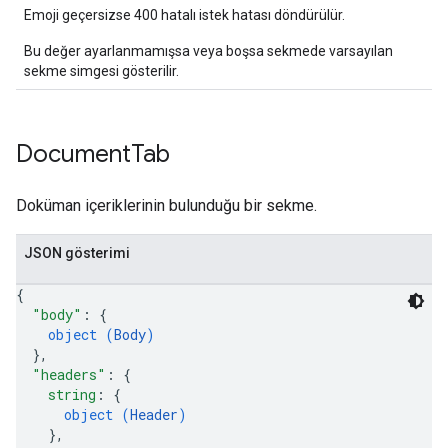
Emoji geçersizse 400 hatalı istek hatası döndürülür.
Bu değer ayarlanmamışsa veya boşsa sekmede varsayılan
sekme simgesi gösterilir.
Document
Tab
Doküman içeriklerinin bulunduğu bir sekme.
JSON gösterimi
{
"body"
: 
{
object (
Body
)
}
,
"headers"
: 
{
string
: 
{
object (
Header
)
}
,