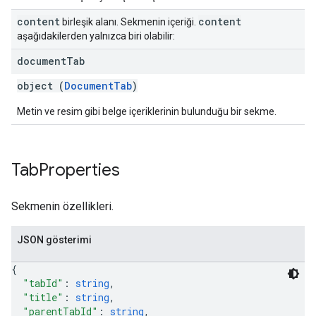
content
content
birleşik alanı. Sekmenin içeriği.
aşağıdakilerden yalnızca biri olabilir:
document
Tab
object (
DocumentTab
)
Metin ve resim gibi belge içeriklerinin bulunduğu bir sekme.
Tab
Properties
Sekmenin özellikleri.
JSON gösterimi
{
"tabId"
: 
string
,
"title"
: 
string
,
"parentTabId"
: 
string
,