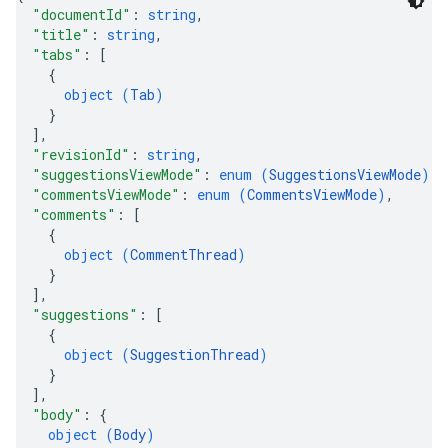
"documentId"
: 
string
,
"title"
: 
string
,
"tabs"
: 
[
{
object (
Tab
)
}
]
,
"revisionId"
: 
string
,
"suggestionsViewMode"
: 
enum (
SuggestionsViewMode
)
,
"commentsViewMode"
: 
enum (
CommentsViewMode
)
,
"comments"
: 
[
{
object (
CommentThread
)
}
]
,
"suggestions"
: 
[
{
object (
SuggestionThread
)
}
]
,
"body"
: 
{
object (
Body
)