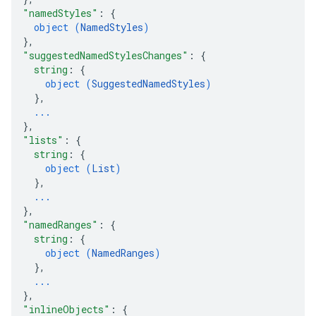
"namedStyles"
: 
{
object (
NamedStyles
)
}
,
"suggestedNamedStylesChanges"
: 
{
string
: 
{
object (
SuggestedNamedStyles
)
}
,
...
}
,
"lists"
: 
{
string
: 
{
object (
List
)
}
,
...
}
,
"namedRanges"
: 
{
string
: 
{
object (
NamedRanges
)
}
,
...
}
,
"inlineObjects"
: 
{