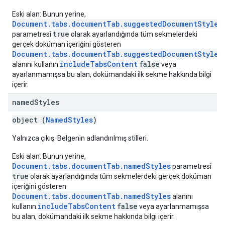
Eski alan: Bunun yerine,
Document.tabs.documentTab.suggestedDocumentStyleC
true
parametresi
olarak ayarlandığında tüm sekmelerdeki
gerçek doküman içeriğini gösteren
Document.tabs.documentTab.suggestedDocumentStyleC
includeTabsContent
false
alanını kullanın.
veya
ayarlanmamışsa bu alan, dokümandaki ilk sekme hakkında bilgi
içerir.
named
Styles
object (
NamedStyles
)
Yalnızca çıkış. Belgenin adlandırılmış stilleri.
Eski alan: Bunun yerine,
Document.tabs.documentTab.namedStyles
parametresi
true
olarak ayarlandığında tüm sekmelerdeki gerçek doküman
içeriğini gösteren
Document.tabs.documentTab.namedStyles
alanını
includeTabsContent
false
kullanın.
veya ayarlanmamışsa
bu alan, dokümandaki ilk sekme hakkında bilgi içerir.