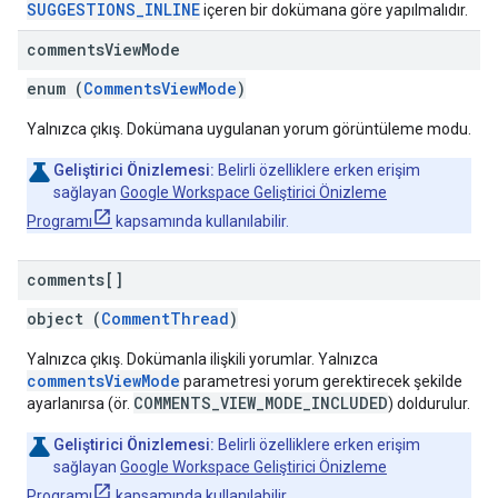
SUGGESTIONS_INLINE
içeren bir dokümana göre yapılmalıdır.
comments
View
Mode
enum (
CommentsViewMode
)
Yalnızca çıkış. Dokümana uygulanan yorum görüntüleme modu.
Geliştirici Önizlemesi:
Belirli özelliklere erken erişim
sağlayan
Google Workspace Geliştirici Önizleme
Programı
kapsamında kullanılabilir.
comments[]
object (
CommentThread
)
Yalnızca çıkış. Dokümanla ilişkili yorumlar. Yalnızca
commentsViewMode
parametresi yorum gerektirecek şekilde
COMMENTS_VIEW_MODE_INCLUDED
ayarlanırsa (ör.
) doldurulur.
Geliştirici Önizlemesi:
Belirli özelliklere erken erişim
sağlayan
Google Workspace Geliştirici Önizleme
Programı
kapsamında kullanılabilir.