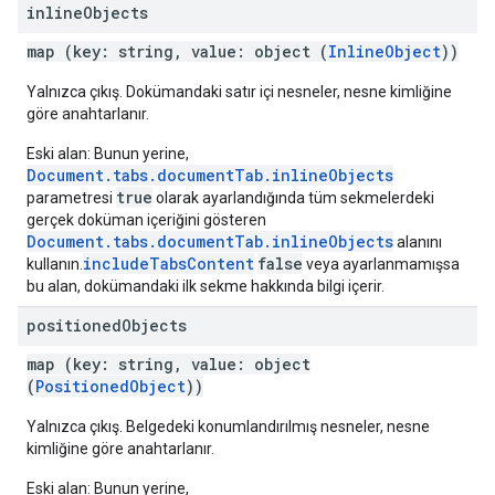
inline
Objects
map (key: string, value: object (
InlineObject
))
Yalnızca çıkış. Dokümandaki satır içi nesneler, nesne kimliğine
göre anahtarlanır.
Eski alan: Bunun yerine,
Document.tabs.documentTab.inlineObjects
true
parametresi
olarak ayarlandığında tüm sekmelerdeki
gerçek doküman içeriğini gösteren
Document.tabs.documentTab.inlineObjects
alanını
includeTabsContent
false
kullanın.
veya ayarlanmamışsa
bu alan, dokümandaki ilk sekme hakkında bilgi içerir.
positioned
Objects
map (key: string, value: object
(
PositionedObject
))
Yalnızca çıkış. Belgedeki konumlandırılmış nesneler, nesne
kimliğine göre anahtarlanır.
Eski alan: Bunun yerine,