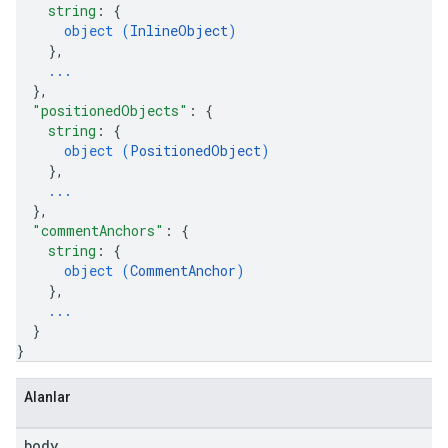
string
: 
{
object (
InlineObject
)
}
,
...
}
,
"positionedObjects"
: 
{
string
: 
{
object (
PositionedObject
)
}
,
...
}
,
"commentAnchors"
: 
{
string
: 
{
object (
CommentAnchor
)
}
,
...
}
}
Alanlar
body