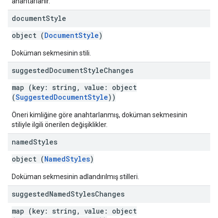
anahtarlanır.
document
Style
object (
DocumentStyle
)
Doküman sekmesinin stili.
suggested
Document
Style
Changes
map (key: string, value: object
(
SuggestedDocumentStyle
))
Öneri kimliğine göre anahtarlanmış, doküman sekmesinin
stiliyle ilgili önerilen değişiklikler.
named
Styles
object (
NamedStyles
)
Doküman sekmesinin adlandırılmış stilleri.
suggested
Named
Styles
Changes
map (key: string, value: object