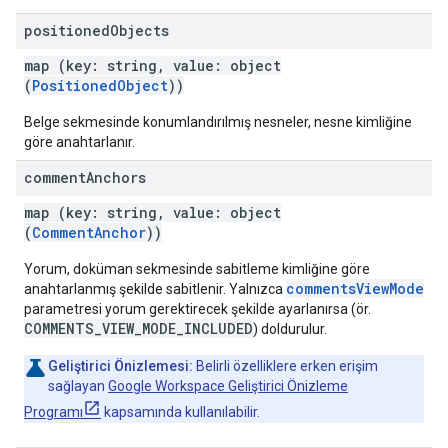
positioned
Objects
map (key: string, value: object
(
PositionedObject
))
Belge sekmesinde konumlandırılmış nesneler, nesne kimliğine
göre anahtarlanır.
comment
Anchors
map (key: string, value: object
(
CommentAnchor
))
Yorum, doküman sekmesinde sabitleme kimliğine göre
commentsViewMode
anahtarlanmış şekilde sabitlenir. Yalnızca
parametresi yorum gerektirecek şekilde ayarlanırsa (ör.
COMMENTS_VIEW_MODE_INCLUDED
) doldurulur.
Geliştirici Önizlemesi:
Belirli özelliklere erken erişim
sağlayan
Google Workspace Geliştirici Önizleme
Programı
kapsamında kullanılabilir.