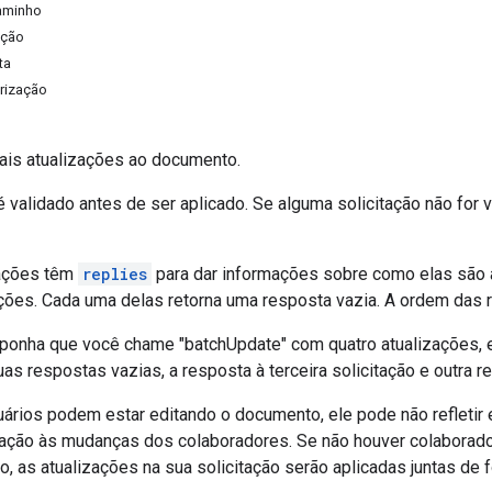
aminho
ação
ta
rização
ais atualizações ao documento.
 validado antes de ser aplicado. Se alguma solicitação não for vá
tações têm
replies
para dar informações sobre como elas são a
ações. Cada uma delas retorna uma resposta vazia. A ordem das 
ponha que você chame "batchUpdate" com quatro atualizações, e 
uas respostas vazias, a resposta à terceira solicitação e outra 
ários podem estar editando o documento, ele pode não refleti
lação às mudanças dos colaboradores. Se não houver colaborador
, as atualizações na sua solicitação serão aplicadas juntas de 