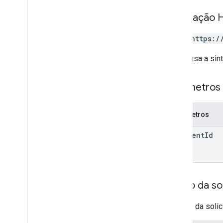
Solicitação 
POST https:/
O URL usa a sin
Parâmetros
Parâmetros
document
Id
Corpo da sol
O corpo da soli