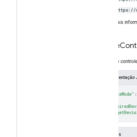
https://
Para mais infor
Write
Cont
Fornece control
Representação
{
"writeMode"
:
"requiredRev
"targetRevis
}
Campos