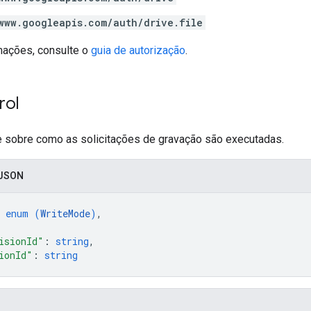
www.googleapis.com/auth/drive.file
mações, consulte o
guia de autorização
.
rol
e sobre como as solicitações de gravação são executadas.
 JSON
 
enum (
WriteMode
)
,
isionId"
: 
string
,
ionId"
: 
string