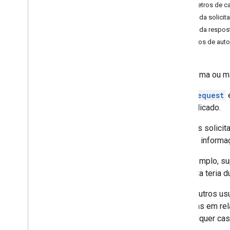
Parâmetros de c
Solicitações
Corpo da solicit
Respostas
Corpo da respos
create
Escopos de auto
get
Bibliotecas de clientes
Aplica uma ou m
Navegador
Go
Cada
request
é
Java
será aplicado.
.
NET
Node
.
js
Algumas solici
PHP
retornar inform
Python
Por exemplo, su
Ruby
resposta teria d
Limites de uso
Como outros usu
alteradas em re
Em qualquer caso