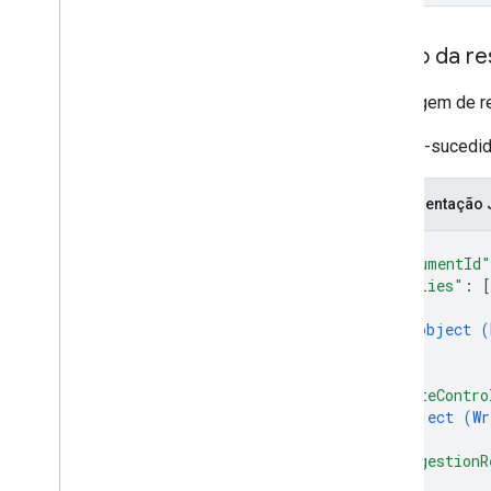
Corpo da re
Mensagem de re
Se bem-sucedido,
Representação
{
"documentId"
"replies"
: 
[
{
object (
}
]
,
"writeContro
object (
Wr
}
,
"suggestionR
{