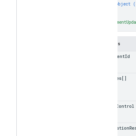
object (
}
]
,
"commentUpda
}
Campos
document
Id
replies[]
write
Control
suggestion
Re