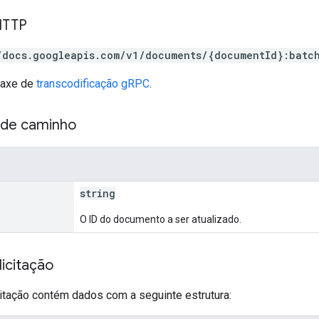
HTTP
/docs.googleapis.com/v1/documents/{documentId}:batc
taxe de
transcodificação gRPC
.
 de caminho
string
O ID do documento a ser atualizado.
icitação
citação contém dados com a seguinte estrutura: