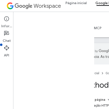
Página inicial
Google
Workspace
Google Docs
Informações
Visão geral
Guias
Referência
Servidor MCP
Chat
API
preferência. As t
API Docs
v1
Página inicial
G
Visão geral
Method
Recursos REST
documentos
Visão geral
Nesta página
batch
Update
Solicitação HTTP
Visão geral