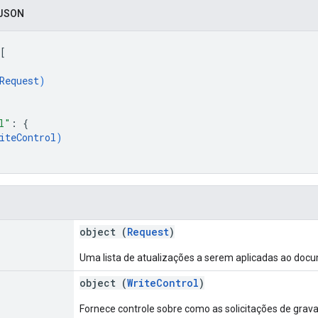
 JSON
[
Request
)
l"
: 
{
iteControl
)
object (
Request
)
Uma lista de atualizações a serem aplicadas ao doc
object (
WriteControl
)
Fornece controle sobre como as solicitações de grav