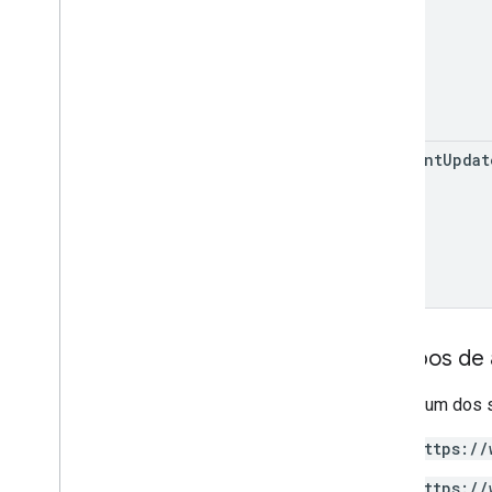
comment
Updat
Escopos de 
Requer um dos 
https://
https://