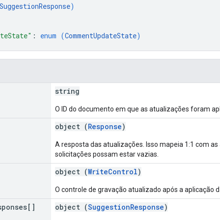
SuggestionResponse
)
teState"
: 
enum (
CommentUpdateState
)
string
O ID do documento em que as atualizações foram apl
object (
Response
)
A resposta das atualizações. Isso mapeia 1:1 com as
solicitações possam estar vazias.
object (
WriteControl
)
O controle de gravação atualizado após a aplicação da
sponses[]
object (
SuggestionResponse
)