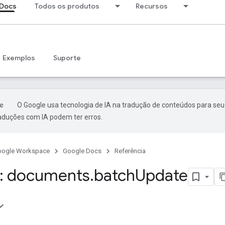
 Docs
Todos os produtos
Recursos
Exemplos
Suporte
O Google usa tecnologia de IA na tradução de conteúdos para seu
raduções com IA podem ter erros.
oogle Workspace
Google Docs
Referência
: documents
.
batch
Update