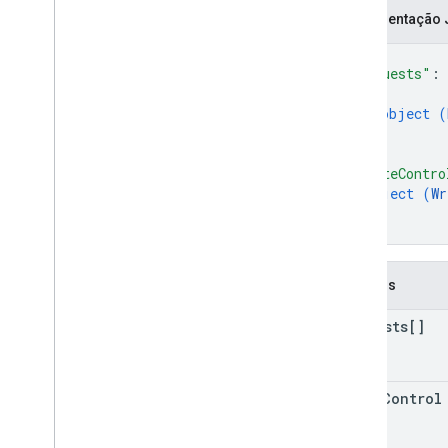
Representação
{
"requests"
: 
{
object (
}
]
,
"writeContro
object (
Wr
}
}
Campos
requests[]
write
Control