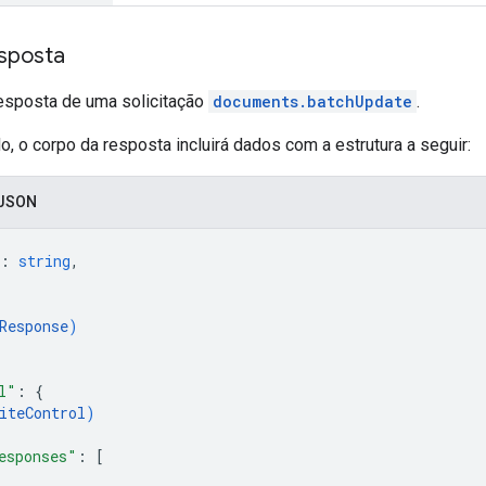
sposta
sposta de uma solicitação
documents.batchUpdate
.
 o corpo da resposta incluirá dados com a estrutura a seguir:
 JSON
: 
string
,
Response
)
l"
: 
{
iteControl
)
esponses"
: 
[