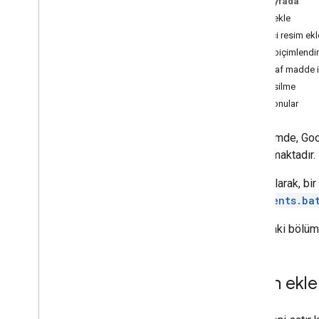
Bu sayfada
Metin ekle
Dokümanlar oluşturun ve yönetin
Satır içi resim e
Sekmelerle çalışma
Metin biçimlendi
Metin ekleme
,
silme ve taşıma
Paragraf madde i
Metni birleştir
Metin silme
Metni biçimlendir
İlgili konular
Satır içi resim ekle
Listelerle çalışma
Bu bölümde, Goog
Tablolarla çalışma
açıklanmaktadır.
Adlandırılmış aralıklar ile çalışma
Yorumlar ve önerilerle çalışma
Genel olarak, bi
Alan maskeleri kullanma
documents.ba
İstemci kitaplıklarını yükleme
Aşağıdaki bölüml
OAuth iznini yapılandırın
En iyi uygulamalar
Metin ekle
Sorun giderme