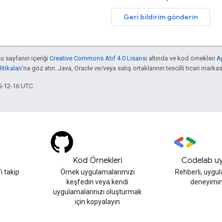
Geri bildirim gönderin
bu sayfanın içeriği
Creative Commons Atıf 4.0 Lisansı
altında ve kod örnekleri
A
tikaları
'na göz atın. Java, Oracle ve/veya satış ortaklarının tescilli ticari markas
5-12-16 UTC.
Kod Örnekleri
Codelab uy
 takip
Örnek uygulamalarımızı
Rehberli, uygu
keşfedin veya kendi
deneyimin
uygulamalarınızı oluşturmak
için kopyalayın