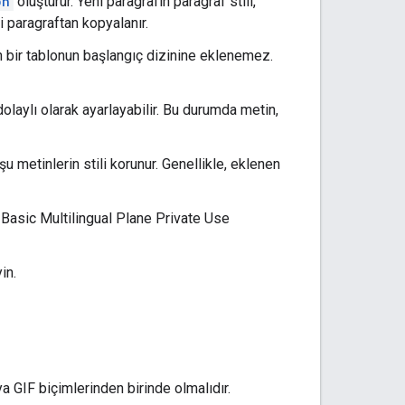
ph
oluşturur. Yeni paragrafın paragraf stili,
 paragraftan kopyalanır.
tin bir tablonun başlangıç dizinine eklenemez.
aylı olarak ayarlayabilir. Bu durumda metin,
u metinlerin stili korunur. Genellikle, eklenen
 Basic Multilingual Plane Private Use
in.
GIF biçimlerinden birinde olmalıdır.