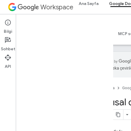
Ana Sayfa
Google Do
Workspace
Google Docs
Bilgi
Genel bakış
Rehberler
Başvuru Kaynakları
MCP s
Sohbet
API
Yapay zeka çevirile
Docs API'sı
Genel bakış
Ana Sayfa
Goog
Başlama
Kavramlar
Yapısal 
Doküman
Belge yapısı
İstekler ve yanıtlar
Kuralları ve davranışı düzenleme