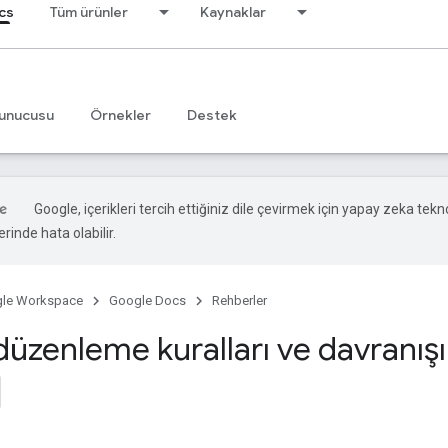
cs
Tüm ürünler
Kaynaklar
unucusu
Örnekler
Destek
Google, içerikleri tercih ettiğiniz dile çevirmek için yapay zeka teknol
rinde hata olabilir.
le Workspace
Google Docs
Rehberler
düzenleme kuralları ve davranışı