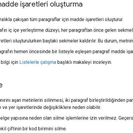
adde işaretleri oluşturma
aralıkla çakışan tüm paragraflar için madde işaretleri oluşturur.
fın iç içe yerleştirme düzeyi, her paragraftan önce gelen sekmeler
tleri oluşturulurken baştaki sekmeler kaldırılır. Bu durum, metnin b
grafın hemen öncesinde bir listeyle eşleşen paragraf madde işaretl
bilgi için
Listelerle çalışma
başlıklı makaleyi inceleyin.
e
nırını aşan metinlerin silinmesi, iki paragraf birleştirildiğinden pa
ve yer işaretlerinde değişikliklere neden olabilir.
elge yapısına neden olan silme işlemlerine izin verilmez. Geçersi
ekil çiftinin bir kod birimini silme.