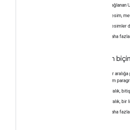
Sağlanan U
Resim, me
Resimler d
Daha fazla 
Metin biç
Bir aralığ
tüm paragra
Aralık, biti
Aralık, bir
Daha fazla 