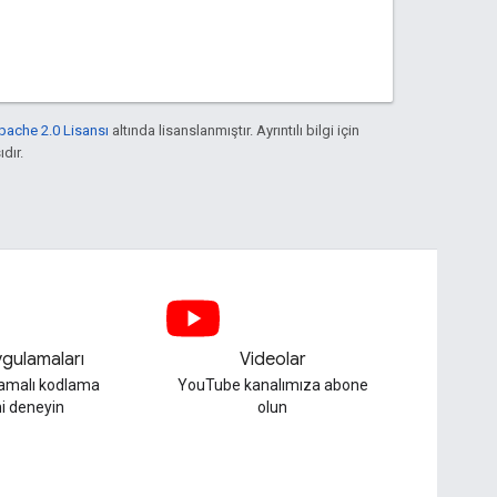
pache 2.0 Lisansı
altında lisanslanmıştır. Ayrıntılı bilgi için
ıdır.
gulamaları
Videolar
lamalı kodlama
YouTube kanalımıza abone
i deneyin
olun