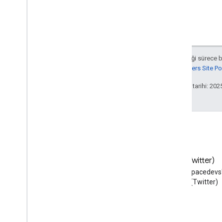
Aksi belirtilmediği sürece 
Google Developers Site Poli
Son güncelleme tarihi: 202
Blog
X (Twitter)
Google Workspace Developers
X'te @workspacedevs'i
blogunu okuyun
edin (Twitter)