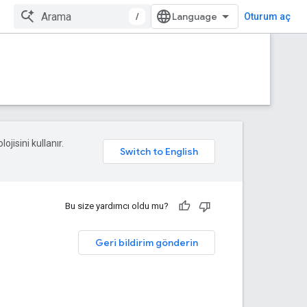
/
Oturum aç
ojisini kullanır.
Bu size yardımcı oldu mu?
Geri bildirim gönderin