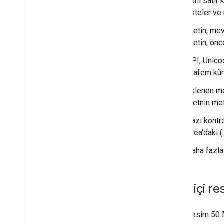
Yeni satır
Genişletme ve otomatikleştirme
listeler v
Eklentiler
Apps Script
Metin, mev
Metin, önc
API, Unico
grafem kü
Eklenen met
metnin met
Bazı kontro
Area'daki (
Daha fazla 
Satır içi r
Resim 50 M