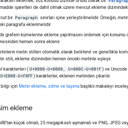
 karakteri eklemek, söz konusu dizinde örtülü olarak bir
Paragra
e madde işaretleri de dahil olmak üzere mevcut ekleme dizinindeki
cut bir
Paragraph
sınırları içine yerleştirilmelidir. Örneğin, me
eki paragrafa eklenmelidir.
de grafem kümelerine ekleme yapılmasını önlemek için konumu dol
mesinden hemen sonra eklenir.
inlerin metin stilleri otomatik olarak belirlenir ve genellikle komş
in stili, ekleme dizininden hemen önceki metinle eşleşir.
l karakterleri (
U+0000-U+0008, U+000C-U+001F
) ve Unicode
U+E000-U+F8FF
) karakterler, eklenen metinden çıkarılır.
bilgi için
Metin ekleme, silme ve taşıma
başlıklı makaleyi inceley
esim ekleme
B'tan küçük olmalı, 25 megapikseli aşmamalı ve PNG, JPEG veya 