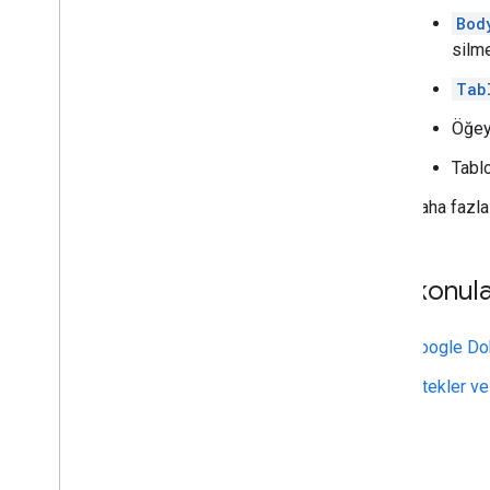
Bod
silme
Tab
Öğey
Tablo
Daha fazla 
İlgili konul
Google Do
İstekler ve