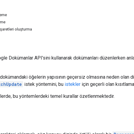
kleme
rme
şaretleri oluşturma
le Dokümanlar API'sini kullanarak dokümanları düzenlerken anla
r dokümandaki öğelerin yapısının geçersiz olmasına neden olan 
tchUpdate
istek yöntemini, bu
istekler
için geçerli olan kısıtlama
erde, bu yöntemlerdeki temel kurallar özetlenmektedir.