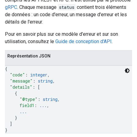
gRPC
. Chaque message
status
contient trois éléments
de données : un code d'erreur, un message d'erreur et les
détails de l'erreur.
Pour en savoir plus sur ce modèle d'erreur et sur son
utilisation, consultez le
Guide de conception d'API
.
Représentation JSON
{
"code"
: 
integer
,
"message"
: 
string
,
"details"
: 
[
{
"@type"
: 
string
,
field1
: 
...
,
...
}
]
}