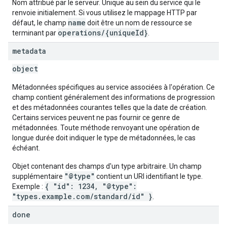
Nom attribué par le serveur. Unique au sein du service qui le
renvoie initialement. Si vous utilisez le mappage HTTP par
name
défaut, le champ
doit être un nom de ressource se
operations/{uniqueId}
terminant par
.
metadata
object
Métadonnées spécifiques au service associées à l'opération. Ce
champ contient généralement des informations de progression
et des métadonnées courantes telles que la date de création.
Certains services peuvent ne pas fournir ce genre de
fig
métadonnées. Toute méthode renvoyant une opération de
tity
longue durée doit indiquer le type de métadonnées, le cas
échéant.
exing
exing.template
Objet contenant des champs d'un type arbitraire. Un champ
ing.traverser.
"@type"
supplémentaire
contient un URI identifiant le type.
ing.util
{ "id": 1234, "@type":
Exemple :
"types.example.com/standard/id" }
.
ving
done