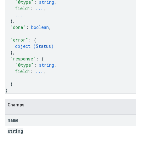
"@type"
: 
string
,
field1
: 
...
,
...
}
,
"done"
: 
boolean
,
"error"
: 
{
object (
Status
)
}
,
"response"
: 
{
"@type"
: 
string
,
field1
: 
...
,
...
}
}
Champs
name
string