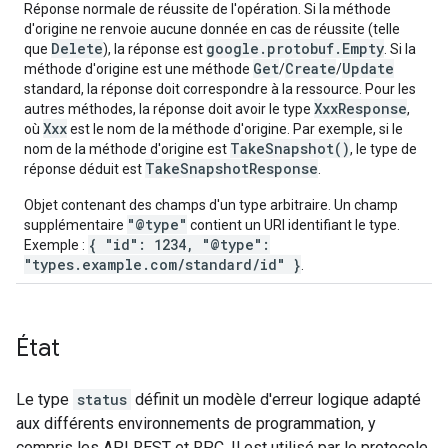
Réponse normale de réussite de l'opération. Si la méthode
d'origine ne renvoie aucune donnée en cas de réussite (telle
Delete
google.protobuf.Empty
que
), la réponse est
. Si la
Get
Create
Update
méthode d'origine est une méthode
/
/
standard, la réponse doit correspondre à la ressource. Pour les
XxxResponse
autres méthodes, la réponse doit avoir le type
,
Xxx
où
est le nom de la méthode d'origine. Par exemple, si le
TakeSnapshot()
nom de la méthode d'origine est
, le type de
TakeSnapshotResponse
réponse déduit est
.
Objet contenant des champs d'un type arbitraire. Un champ
"@type"
supplémentaire
contient un URI identifiant le type.
{ "id": 1234, "@type":
Exemple :
"types.example.com/standard/id" }
.
État
Le type
status
définit un modèle d'erreur logique adapté
aux différents environnements de programmation, y
compris les API REST et RPC. Il est utilisé par le protocole