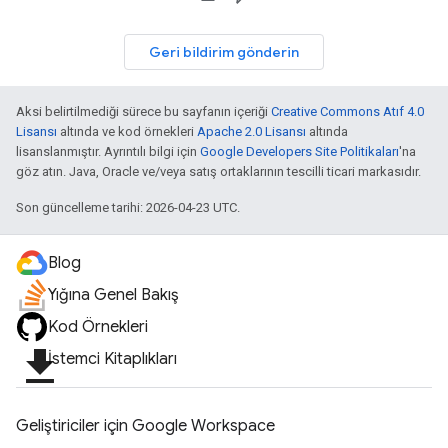
Geri bildirim gönderin
Aksi belirtilmediği sürece bu sayfanın içeriği
Creative Commons Atıf 4.0
Lisansı
altında ve kod örnekleri
Apache 2.0 Lisansı
altında
lisanslanmıştır. Ayrıntılı bilgi için
Google Developers Site Politikaları
'na
göz atın. Java, Oracle ve/veya satış ortaklarının tescilli ticari markasıdır.
Son güncelleme tarihi: 2026-04-23 UTC.
Blog
Yığına Genel Bakış
Kod Örnekleri
file_download
İstemci Kitaplıkları
Geliştiriciler için Google Workspace