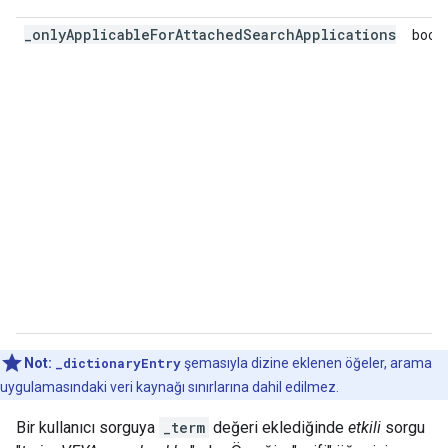
_onlyApplicableForAttachedSearchApplications
bool
Not:
_dictionaryEntry
şemasıyla dizine eklenen öğeler, arama
uygulamasındaki veri kaynağı sınırlarına dahil edilmez.
Bir kullanıcı sorguya
_term
değeri eklediğinde
etkili
sorgu