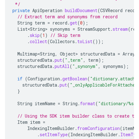
 */
private
ApiOperation
buildDocument
(
CSVRecord
recor
// Extract term and synonyms from record
String
term
=
record
.
get
(
0
);
List<String>
synonyms
=
StreamSupport
.
stream
(
rec
.
skip
(
1
)
// Skip term
.
collect
(
Collectors
.
toList
());
Multimap<String
,
Object
>
structuredData
=
ArrayL
structuredData
.
put
(
"_term"
,
term
);
structuredData
.
putAll
(
"_synonym"
,
synonyms
);
if
(
Configuration
.
getBoolean
(
"dictionary.attache
structuredData
.
put
(
"_onlyApplicableForAttached
}
String
itemName
=
String
.
format
(
"dictionary/%s"
,
// Using the SDK item builder class to create th
Item
item
=
IndexingItemBuilder
.
fromConfiguration
(
itemNa
.
setItemType
(
IndexingItemBuilder
.
ItemTyp