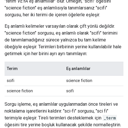
"
terim VEYA eş anlamlılar
" olur. Örneğin,
"scifi"
öğesini
"science fiction"
eş anlamlısıyla tanımlarsanız
"scifi"
sorgusu, her iki terimi de içeren öğelerle eşleşir.
Eş anlamlı kelimeler varsayılan olarak çift yönlü değildir.
"science fiction"
sorgusu, eş anlamlı olarak
"scifi"
terimini
de tanımlamadığınız sürece yalnızca bu tam kelime
öbeğiyle eşleşir. Terimleri birbirinin yerine kullanılabilir hale
getirmek için her birini ayrı ayrı tanımlayın:
Terim
Eş anlamlılar
scifi
science fiction
science fiction
scifi
Sorgu işleme, eş anlamlılar uygulanmadan önce tireleri ve
noktalama işaretlerini kaldırır.
"sci-fi"
sorgusu,
"sci fi"
terimiyle eşleşir. Tireli terimleri desteklemek için
_term
öğesini tire yerine boşluk kullanacak şekilde normalleştirin.