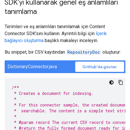
SDK'yı kullanarak genel eş anlamlıları
tanımlama
Terimleri ve eş anlamlıları tanımlamak için Content
Connector SDK'sını kullanın. Ayrıntılı bilgi için
İçerik
bağlayıcı oluşturma
başlıklı makaleyi inceleyin.
Bu snippet, bir CSV kaydından
RepositoryDoc
oluşturur:
DictionaryConnector.java
GitHub'da göster
/**
 * Creates a document for indexing.
 *
 * For this connector sample, the created document
 *  searchable. The content is a simple text strin
 *
 * @param record The current CSV record to convert
 * @return the fully formed document ready for ind