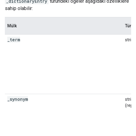
_dictionaryEntry
türündeki öğeler aşağıdaki özelliklere
sahip olabilir:
Mülk
Tür
_
term
string
_
synonym
string
(repe