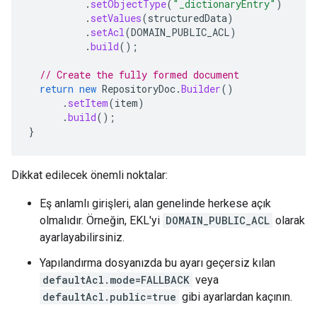
.
setObjectType
(
"_dictionaryEntry"
)
.
setValues
(
structuredData
)
.
setAcl
(
DOMAIN_PUBLIC_ACL
)
.
build
();
// Create the fully formed document
return
new
RepositoryDoc
.
Builder
()
.
setItem
(
item
)
.
build
();
}
Dikkat edilecek önemli noktalar:
Eş anlamlı girişleri, alan genelinde herkese açık
olmalıdır. Örneğin, EKL'yi
DOMAIN_PUBLIC_ACL
olarak
ayarlayabilirsiniz.
Yapılandırma dosyanızda bu ayarı geçersiz kılan
defaultAcl.mode=FALLBACK
veya
defaultAcl.public=true
gibi ayarlardan kaçının.