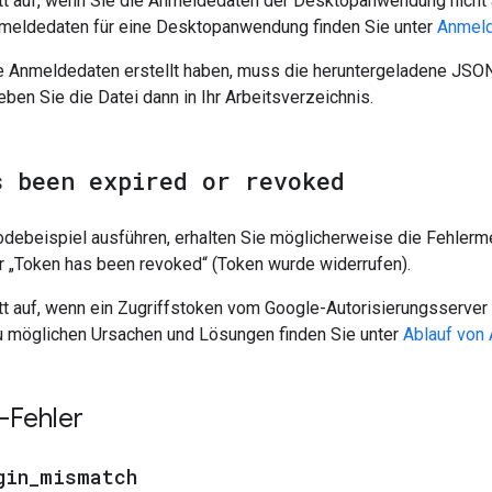
itt auf, wenn Sie die Anmeldedaten der Desktopanwendung nicht 
nmeldedaten für eine Desktopanwendung finden Sie unter
Anmeld
 Anmeldedaten erstellt haben, muss die heruntergeladene JSO
ben Sie die Datei dann in Ihr Arbeitsverzeichnis.
s been expired or revoked
debeispiel ausführen, erhalten Sie möglicherweise die Fehlerme
r „Token has been revoked“ (Token wurde widerrufen).
itt auf, wenn ein Zugriffstoken vom Google-Autorisierungsserve
u möglichen Ursachen und Lösungen finden Sie unter
Ablauf von 
t-Fehler
gin
_
mismatch