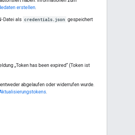
autorisiert haben. Informationen zum
edaten erstellen
.
N-Datei als
credentials.json
gespeichert
ldung „Token has been expired“ (Token ist
r entweder abgelaufen oder widerrufen wurde.
Aktualisierungstokens
.