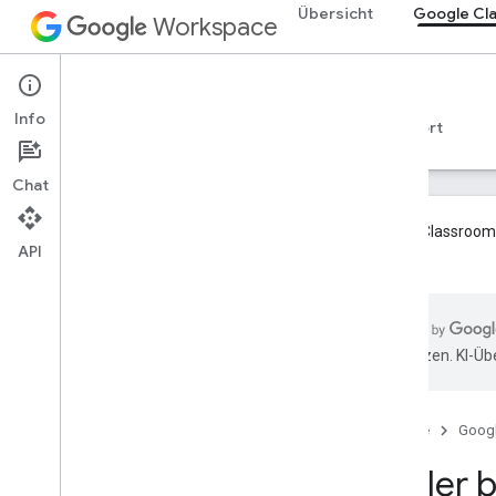
Übersicht
Google Cl
Workspace
Google Classroom
Info
Übersicht
Leitfäden
Referenzen
Support
Chat
Google Classroom-
API
ons
.
Übersicht
Integrationspfade
Google-Partner werden
übersetzen. KI-Üb
Roadmap und Vorschaufunktionen
Los gehts
Startseite
Goog
Wichtige Konzepte
Fehler b
Onboarding