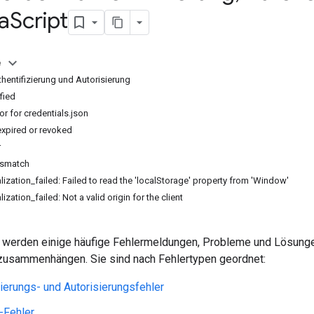
a
Script
e
thentifizierung und Autorisierung
ified
or for credentials.json
xpired or revoked
r
mismatch
alization_failed: Failed to read the 'localStorage' property from 'Window'
lization_failed: Not a valid origin for the client
e werden einige häufige Fehlermeldungen, Probleme und Lösungen 
usammenhängen. Sie sind nach Fehlertypen geordnet:
zierungs- und Autorisierungsfehler
-Fehler