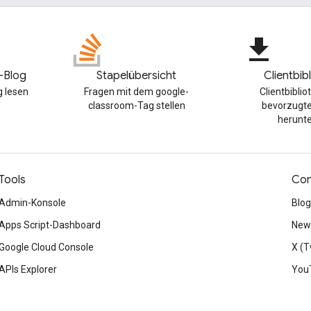
file_download
-Blog
Stapelübersicht
Clientbib
 lesen
Fragen mit dem google-
Clientbiblio
classroom-Tag stellen
bevorzugt
herunt
Tools
Con
Admin-Konsole
Blog
Apps Script-Dashboard
News
Google Cloud Console
X (T
APIs Explorer
You