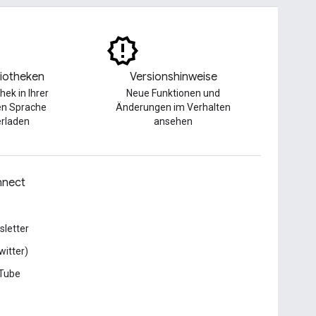
liotheken
Versionshinweise
thek in Ihrer
Neue Funktionen und
en Sprache
Änderungen im Verhalten
erladen
ansehen
nect
letter
witter)
Tube