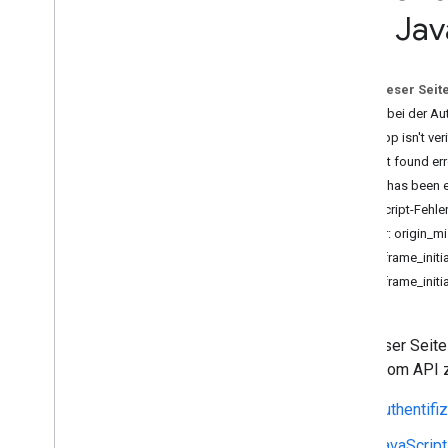
Best Practices
und Jav
Integrationspfade
Add-ons für Classroom
Auf dieser Seit
Kursaufgabe
Fehler bei der Au
Schaltfläche „Mit Classroom teilen“
This app isn't ver
One
Roster für Schüler-
/
File not found err
Studenteninformationssysteme
Token has been e
JavaScript-Fehle
Classroom API
Error: origin_
Kurse
idpiframe_initi
Kursaufgaben
idpiframe_initia
Lernziele
Grades (Noten)
Kader und Erziehungsberechtigte
Auf dieser Seit
Statusänderungen
Classroom API z
Fehlerbehebung
Fehlerstruktur der Classroom API
Authentifi
Häufige Fehlermeldungen
JavaScript