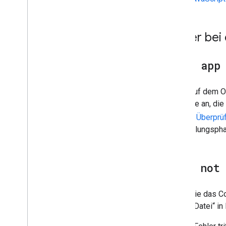
Fehler bei der Authentifizierung
,
Autorisierung und Java
Script
Fehler bei
This app
Wenn auf dem OAu
Bereiche an, di
sie den
Überprü
Entwicklungspha
File not
Wenn Sie das Co
solche Datei“ in