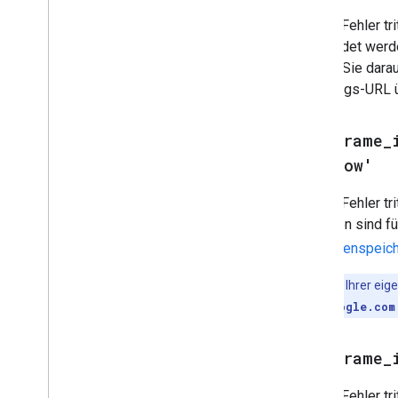
Dieser Fehler tr
verwendet werde
Achten Sie darau
Ursprungs-URL 
idpiframe
_
'Window'
Dieser Fehler tr
Optionen sind fü
und Datenspeic
Hinweis
:In Ihrer ei
accounts.google.com
idpiframe
_
Dieser Fehler tr