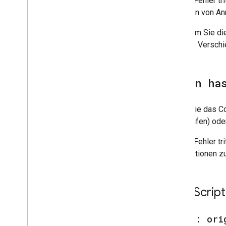
Dieser Fehler tr
Erstellen von A
Nachdem Sie die
werden. Verschie
Token ha
Wenn Sie das Co
abgelaufen) ode
Dieser Fehler tr
Informationen z
Java
Scrip
Error: ori