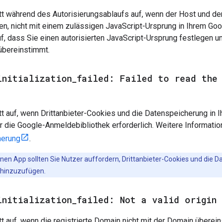
itt während des Autorisierungsablaufs auf, wenn der Host und de
n, nicht mit einem zulässigen JavaScript-Ursprung in Ihrem Go
f, dass Sie einen autorisierten JavaScript-Ursprung festlegen u
übereinstimmt.
initialization
_
failed: Failed to read the
itt auf, wenn Drittanbieter-Cookies und die Datenspeicherung in I
r die Google-Anmeldebibliothek erforderlich. Weitere Informatio
herung
.
genen App sollten Sie Nutzer auffordern, Drittanbieter-Cookies und die
hinzuzufügen.
initialization
_
failed: Not a valid origin 
itt auf, wenn die registrierte Domain nicht mit der Domain über