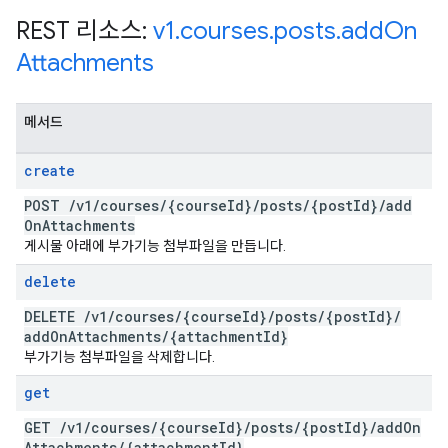
REST 리소스:
v1
.
courses
.
posts
.
add
On
Attachments
메서드
create
POST
/
v1
/
courses
/
{course
Id}
/
posts
/
{post
Id}
/
add
On
Attachments
게시물 아래에 부가기능 첨부파일을 만듭니다.
delete
DELETE
/
v1
/
courses
/
{course
Id}
/
posts
/
{post
Id}
/
add
On
Attachments
/
{attachment
Id}
부가기능 첨부파일을 삭제합니다.
get
GET
/
v1
/
courses
/
{course
Id}
/
posts
/
{post
Id}
/
add
On
Attachments
/
{attachment
Id}