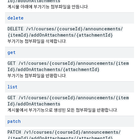
Id}
/
add
On
Attachments
게시물 아래에 부가기능 첨부파일을 만듭니다.
delete
DELETE
/
v1
/
courses
/
{course
Id}
/
announcements
/
{item
Id}
/
add
On
Attachments
/
{attachment
Id}
부가기능 첨부파일을 삭제합니다.
get
GET
/
v1
/
courses
/
{course
Id}
/
announcements
/
{item
Id}
/
add
On
Attachments
/
{attachment
Id}
부가기능 첨부파일을 반환합니다.
list
GET
/
v1
/
courses
/
{course
Id}
/
announcements
/
{item
Id}
/
add
On
Attachments
게시물에서 부가기능으로 생성된 모든 첨부파일을 반환합니다.
patch
PATCH
/
v1
/
courses
/
{course
Id}
/
announcements
/
{item
Id}
/
add
On
Attachments
/
{attachment
Id}