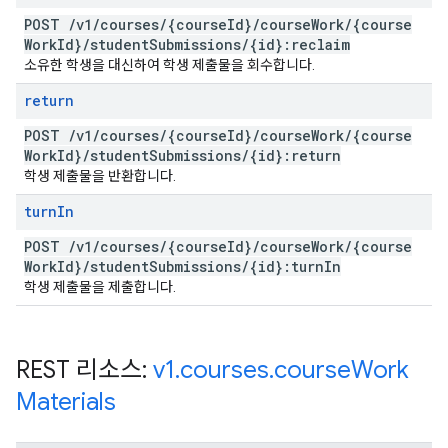
POST
/
v1
/
courses
/
{course
Id}
/
course
Work
/
{course
Work
Id}
/
student
Submissions
/
{id}:reclaim
소유한 학생을 대신하여 학생 제출물을 회수합니다.
return
POST
/
v1
/
courses
/
{course
Id}
/
course
Work
/
{course
Work
Id}
/
student
Submissions
/
{id}:return
학생 제출물을 반환합니다.
turn
In
POST
/
v1
/
courses
/
{course
Id}
/
course
Work
/
{course
Work
Id}
/
student
Submissions
/
{id}:turn
In
학생 제출물을 제출합니다.
REST 리소스:
v1
.
courses
.
course
Work
Materials