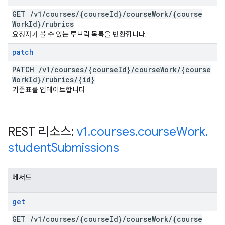
GET
/
v1
/
courses
/
{course
Id}
/
course
Work
/
{course
Work
Id}
/
rubrics
요청자가 볼 수 있는 루브릭 목록을 반환합니다.
patch
PATCH
/
v1
/
courses
/
{course
Id}
/
course
Work
/
{course
Work
Id}
/
rubrics
/
{id}
기준표를 업데이트합니다.
REST 리소스:
v1
.
courses
.
course
Work
.
student
Submissions
메서드
get
GET
/
v1
/
courses
/
{course
Id}
/
course
Work
/
{course