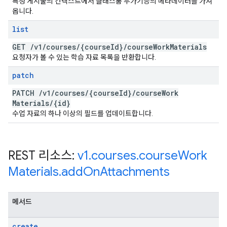
특정 게시물의 컨텍스트에서 클래스룸 부가기능의 메타데이터를 가져
옵니다.
list
GET
/
v1
/
courses
/
{course
Id}
/
course
Work
Materials
요청자가 볼 수 있는 학습 자료 목록을 반환합니다.
patch
PATCH
/
v1
/
courses
/
{course
Id}
/
course
Work
Materials
/
{id}
수업 자료의 하나 이상의 필드를 업데이트합니다.
REST 리소스:
v1
.
courses
.
course
Work
Materials
.
add
On
Attachments
메서드
create