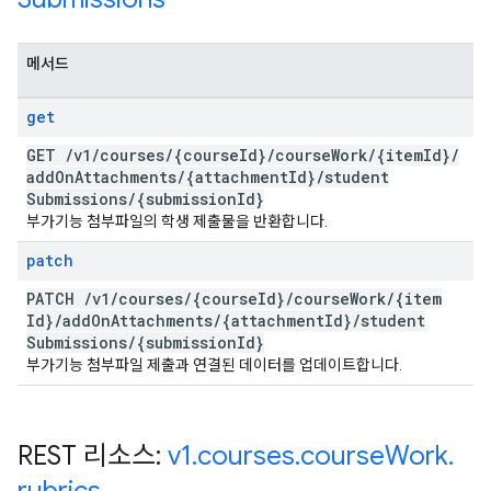
메서드
get
GET
/
v1
/
courses
/
{course
Id}
/
course
Work
/
{item
Id}
/
add
On
Attachments
/
{attachment
Id}
/
student
Submissions
/
{submission
Id}
부가기능 첨부파일의 학생 제출물을 반환합니다.
patch
PATCH
/
v1
/
courses
/
{course
Id}
/
course
Work
/
{item
Id}
/
add
On
Attachments
/
{attachment
Id}
/
student
Submissions
/
{submission
Id}
부가기능 첨부파일 제출과 연결된 데이터를 업데이트합니다.
REST 리소스:
v1
.
courses
.
course
Work
.