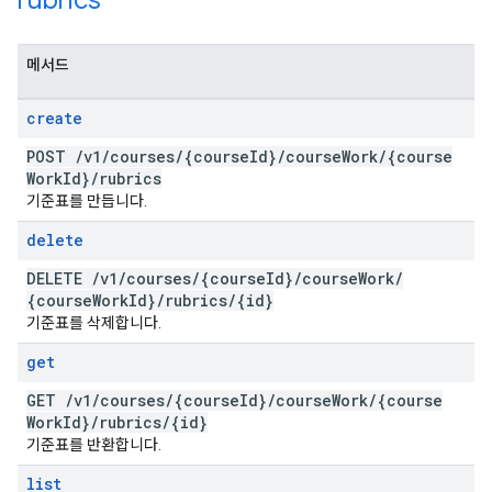
rubrics
메서드
create
POST
/
v1
/
courses
/
{course
Id}
/
course
Work
/
{course
Work
Id}
/
rubrics
기준표를 만듭니다.
delete
DELETE
/
v1
/
courses
/
{course
Id}
/
course
Work
/
{course
Work
Id}
/
rubrics
/
{id}
기준표를 삭제합니다.
get
GET
/
v1
/
courses
/
{course
Id}
/
course
Work
/
{course
Work
Id}
/
rubrics
/
{id}
기준표를 반환합니다.
list