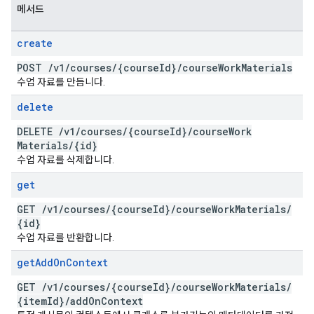
메서드
create
POST
/
v1
/
courses
/
{course
Id}
/
course
Work
Materials
수업 자료를 만듭니다.
delete
DELETE
/
v1
/
courses
/
{course
Id}
/
course
Work
Materials
/
{id}
수업 자료를 삭제합니다.
get
GET
/
v1
/
courses
/
{course
Id}
/
course
Work
Materials
/
{id}
수업 자료를 반환합니다.
get
Add
On
Context
GET
/
v1
/
courses
/
{course
Id}
/
course
Work
Materials
/
{item
Id}
/
add
On
Context