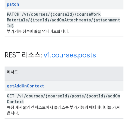
patch
PATCH
/
v1
/
courses
/
{course
Id}
/
course
Work
Materials
/
{item
Id}
/
add
On
Attachments
/
{attachment
Id}
부가기능 첨부파일을 업데이트합니다.
REST 리소스:
v1
.
courses
.
posts
메서드
get
Add
On
Context
GET
/
v1
/
courses
/
{course
Id}
/
posts
/
{post
Id}
/
add
On
Context
특정 게시물의 컨텍스트에서 클래스룸 부가기능의 메타데이터를 가져
옵니다.