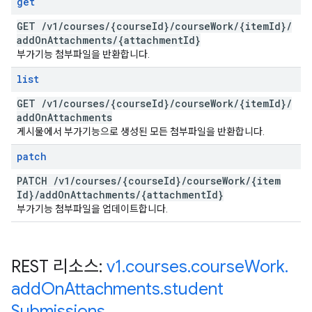
get
GET
/
v1
/
courses
/
{course
Id}
/
course
Work
/
{item
Id}
/
add
On
Attachments
/
{attachment
Id}
부가기능 첨부파일을 반환합니다.
list
GET
/
v1
/
courses
/
{course
Id}
/
course
Work
/
{item
Id}
/
add
On
Attachments
게시물에서 부가기능으로 생성된 모든 첨부파일을 반환합니다.
patch
PATCH
/
v1
/
courses
/
{course
Id}
/
course
Work
/
{item
Id}
/
add
On
Attachments
/
{attachment
Id}
부가기능 첨부파일을 업데이트합니다.
REST 리소스:
v1
.
courses
.
course
Work
.
add
On
Attachments
.
student
Submissions