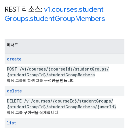
REST 리소스:
v1
.
courses
.
student
Groups
.
student
Group
Members
메서드
create
POST
/
v1
/
courses
/
{course
Id}
/
student
Groups
/
{student
Group
Id}
/
student
Group
Members
학생 그룹의 학생 그룹 구성원을 만듭니다.
delete
DELETE
/
v1
/
courses
/
{course
Id}
/
student
Groups
/
{student
Group
Id}
/
student
Group
Members
/
{user
Id}
학생 그룹 구성원을 삭제합니다.
list