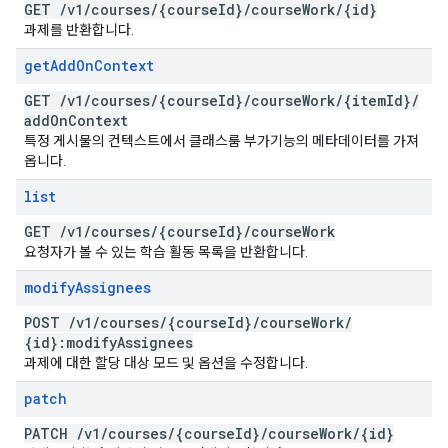
GET
/
v1
/
courses
/
{course
Id}
/
course
Work
/
{id}
과제를 반환합니다.
get
Add
On
Context
GET
/
v1
/
courses
/
{course
Id}
/
course
Work
/
{item
Id}
/
add
On
Context
특정 게시물의 컨텍스트에서 클래스룸 부가기능의 메타데이터를 가져
옵니다.
list
GET
/
v1
/
courses
/
{course
Id}
/
course
Work
요청자가 볼 수 있는 학습 활동 목록을 반환합니다.
modify
Assignees
POST
/
v1
/
courses
/
{course
Id}
/
course
Work
/
{id}:modify
Assignees
과제에 대한 할당 대상 모드 및 옵션을 수정합니다.
patch
PATCH
/
v1
/
courses
/
{course
Id}
/
course
Work
/
{id}