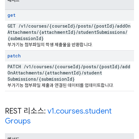
메서드
get
GET
/
v1
/
courses
/
{course
Id}
/
posts
/
{post
Id}
/
add
On
Attachments
/
{attachment
Id}
/
student
Submissions
/
{submission
Id}
부가기능 첨부파일의 학생 제출물을 반환합니다.
patch
PATCH
/
v1
/
courses
/
{course
Id}
/
posts
/
{post
Id}
/
add
On
Attachments
/
{attachment
Id}
/
student
Submissions
/
{submission
Id}
부가기능 첨부파일 제출과 연결된 데이터를 업데이트합니다.
REST 리소스:
v1
.
courses
.
student
Groups