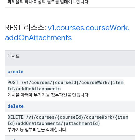
과제물의 하나 이상의 필드를 업데이트합니다.
REST 리소스:
v1
.
courses
.
course
Work
.
add
On
Attachments
메서드
create
POST
/
v1
/
courses
/
{course
Id}
/
course
Work
/
{item
Id}
/
add
On
Attachments
게시물 아래에 부가기능 첨부파일을 만듭니다.
delete
DELETE
/
v1
/
courses
/
{course
Id}
/
course
Work
/
{item
Id}
/
add
On
Attachments
/
{attachment
Id}
부가기능 첨부파일을 삭제합니다.