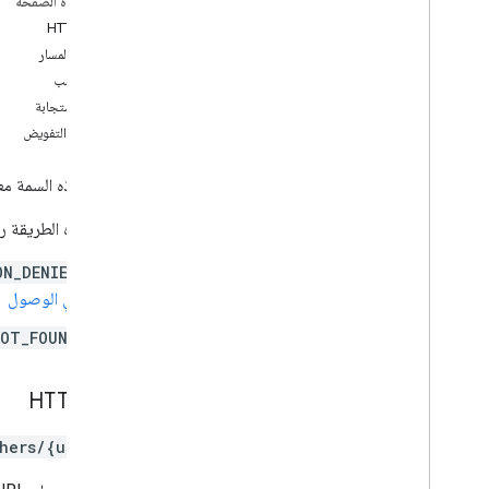
على هذه الصفحة
course
.
course
Work
.
add
On
طلب HTTP
Attachments
مَعلمات المسار
course
.
course
Work
.
add
On
نص الطلب
Attachments
.
student
Submissions
نص الاستجابة
Courses
.
course
Work
.
rubrics
نطاقات التفويض
دورات تدريبية على الدورة التدريبية
دورات تدريبية على الدورة التدريبية
تعرِض هذه السمة معلّ
لقطات من الدورة التدريبية
دورة تدريبية
تُرجع هذه الطريقة رمو
دورة تدريبية
دورة تدريبية للمشاركات
.
إضافة على المرفقات
ON_DENIED
courses
.
student
Groups
في الوصول
courses
.
student
Groups
.
student
Group
Members
OT_FOUND
دورة تدريبية للطلاب
Teachers
.
teachers
طلب HTTP
نظرة عامة
انشاء
hers/{userId}
حذف