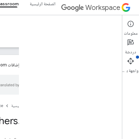
الصفحة الرئيسية
lassroom
Workspace
Google Classroom
معلومات
نظرة عامة
الأدلة
المرجع
الدعم
دردشة
تتوفّر الآن إضافات Google Classroom بشكل عام للمطوّرين. يُرجى الاطّلاع على
واجهة برمجة التطبيقات
نظرة عامة
موارد REST
الدورات
الصفحة الرئيسية
ce
دورة تدريبية
hers
.
get
دورة تدريبية
course
.
announcements
.
add
On
Attachments
الدورة التدريبية