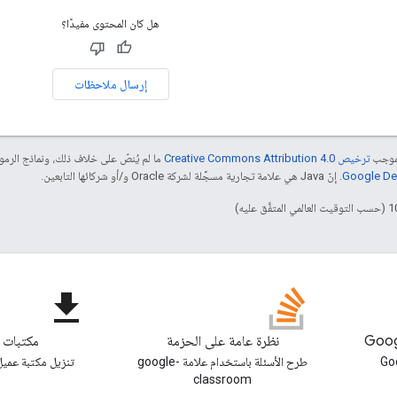
هل كان المحتوى مفيدًا؟
إرسال ملاحظات
بموجب
ترخيص Creative Commons Attribution 4.0‏
ما لم يُنصّ على خلاف ذلك، ونماذج الر
. إنّ Java هي علامة تجارية مسجَّلة لشركة Oracle و/أو شركائها التابعين.
file_download
نظرة عامة على الحزمة
مكتبات ا
ونة Google
طرح الأسئلة باستخدام علامة google-
تنزيل مكتبة عميل 
classroom