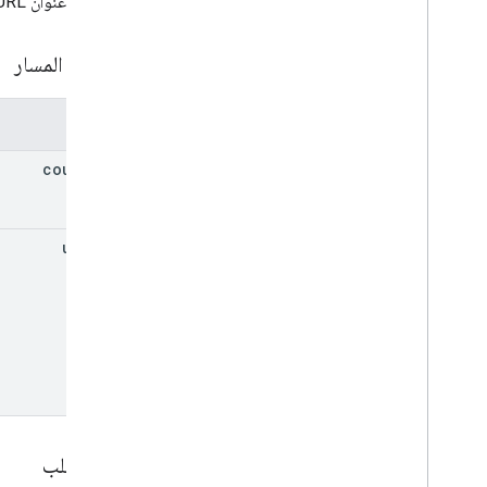
يستخدِم عنوان URL بنية
جلب
قائمة
دورات تدريبية
مَعلمات المسار
دعوات
التسجيلات
المعلمات
ملفات المستخدمين الشخصية
الدعوات الخاصة بالمستخدمين
course
Id
user
Profiles
.
guardian
الأنواع
user
Id
السياسة الإضافية
وضع المُسنَد إليه
نوع دورة العمل
التاريخ
ملفات Drive
مجلد Drive
النموذج
فئة الدرجة
نص الطلب
Grading
Period
Settings