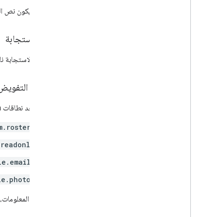
خيارات الطلاب الفردية
يجب أن يكون نص الط
رابط
List
Add
On
Attachments
Response
نص الاستجابة
المواد
تعديل فردي الطلاب
إذا كانت الاستجابة
إصدار المعاينة
حالة الإرسال
نطاقات التفويض
الوقت من اليوم
فيديو على You
Tube
يتطلب أحد نطاقات OAuth التالية:
مرجع مكتبة العميل
m.rosters
المتصفح
.readonly
Go
Java
le.emails
.
NET
le.photos
Node
.
js
PHP
لمزيد من المعلومات،
Python
Ruby