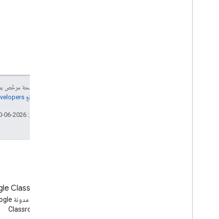
مرجع آخر
واجهات برمجة التطبيقات لمعاينة التطبيقات
مَعلمات طلب البحث العادية
حدود الاستخدام
التنزيلات
إنّ محتوى هذه الصفحة مرخّص 
مكتبات العملاء التي تتيح تحديد أهلية
مراجعة
سياسات موقع Google Developers‏
المستخدمين
مكتبات البرامج التي تتوافق مع ميزة "هدف
تاريخ التعديل الأخير: 2026-06-10 (حسب التوقيت العالمي المتفَّق عليه)
التعلّم"
المدونة
مدوّنة Google Classroom
الاطّلاع على مدونة Google
الاطّلاع على مد
Classroom
Workspace Developers