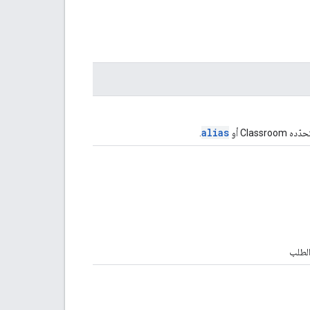
alias
Clas أو
.
الطلب