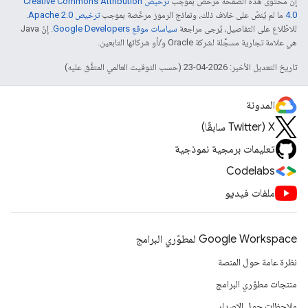
إنّ محتوى هذه الصفحة مرخّص بموجب
ترخيص Creative Commons Attribution
4.0‏
ما لم يُنصّ على خلاف ذلك، ونماذج الرموز مرخّصة بموجب
ترخيص Apache 2.0‏
.
للاطّلاع على التفاصيل، يُرجى مراجعة
سياسات موقع Google Developers‏
. إنّ Java
هي علامة تجارية مسجَّلة لشركة Oracle و/أو شركائها التابعين.
تاريخ التعديل الأخير: 2026-04-23 (حسب التوقيت العالمي المتفَّق عليه)
المدونة
‫X ‏(Twitter سابقًا)
تعليمات برمجية نموذجية
Codelabs
ملفات فيديو
Google Workspace لمطوّري البرامج
نظرة عامة حول المنصة
منتجات مطوّري البرامج
ملاحظات حول الإصدار