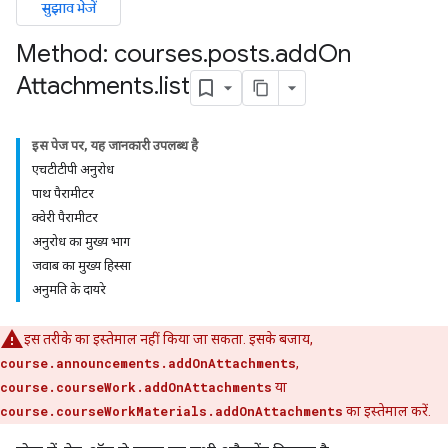
सुझाव भेजें
Method: courses
.
posts
.
add
On
Attachments
.
list
इस पेज पर, यह जानकारी उपलब्ध है
एचटीटीपी अनुरोध
पाथ पैरामीटर
ers
क्वेरी पैरामीटर
अनुरोध का मुख्य भाग
जवाब का मुख्य हिस्सा
अनुमति के दायरे
इस तरीके का इस्तेमाल नहीं किया जा सकता. इसके बजाय,
course.announcements.addOnAttachments
,
course.courseWork.addOnAttachments
या
course.courseWorkMaterials.addOnAttachments
का इस्तेमाल करें.