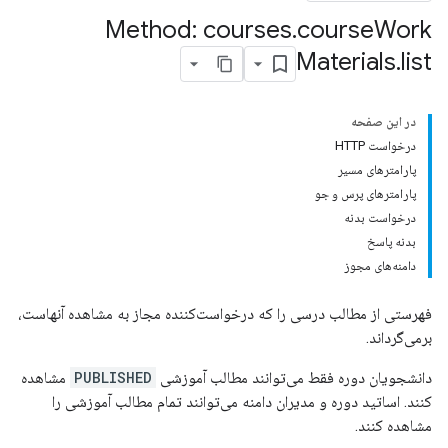
Method: courses
.
course
Work
Materials
.
list
cours
در این صفحه
درخواست HTTP
courses.po
پارامترهای مسیر
پارامترهای پرس و جو
co
درخواست بدنه
بدنه پاسخ
دامنه‌های مجوز
فهرستی از مطالب درسی را که درخواست‌کننده مجاز به مشاهده آنهاست،
برمی‌گرداند.
دانشجویان دوره فقط می‌توانند مطالب آموزشی
PUBLISHED
مشاهده
کنند. اساتید دوره و مدیران دامنه می‌توانند تمام مطالب آموزشی را
مشاهده کنند.