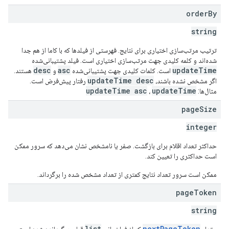
order
By
string
ترتیب مرتب‌سازی اختیاری برای نتایج. فهرستی از فیلدها که با کاما از هم جدا
شده‌اند و کلمه کلیدی جهت مرتب‌سازی اختیاری است. فیلد پشتیبانی‌شده
desc
asc
updateTime
است. کلمات کلیدی جهت پشتیبانی‌شده
و
هستند.
updateTime desc
اگر مشخص نشده باشند،
رفتار پیش‌فرض است.
updateTime asc
updateTime
مثال‌ها:
،
page
Size
integer
حداکثر تعداد اقلام برای بازگشت. صفر یا نامشخص نشان می‌دهد که سرور ممکن
است حداکثری را تعیین کند.
ممکن است سرور تعداد نتایج کمتری از تعداد مشخص شده را برگرداند.
page
Token
string
list
nextPageToken