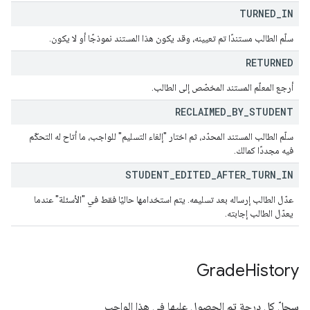
TURNED
_
IN
سلّم الطالب مستندًا تم تعيينه، وقد يكون هذا المستند نموذجًا أو لا يكون.
RETURNED
أرجع المعلّم المستند المخصّص إلى الطالب.
RECLAIMED
_
BY
_
STUDENT
سلّم الطالب المستند المحدّد، ثم اختار "إلغاء التسليم" للواجب، ما أتاح له التحكّم
فيه مجددًا كمالك.
STUDENT
_
EDITED
_
AFTER
_
TURN
_
IN
عدّل الطالب إرساله بعد تسليمه. يتم استخدامها حاليًا فقط في "الأسئلة" عندما
يعدّل الطالب إجابته.
Grade
History
سجلّ كل درجة تم الحصول عليها في هذا الواجب