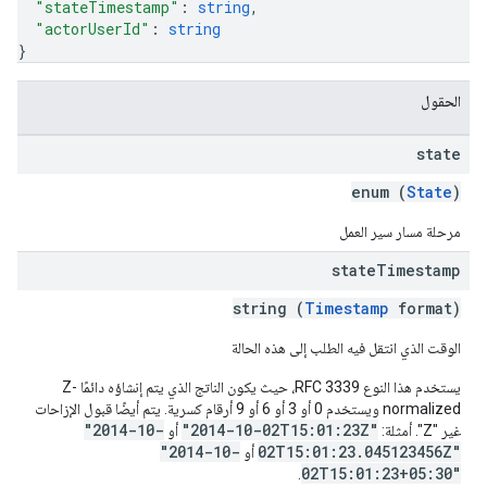
"stateTimestamp"
: 
string
,
"actorUserId"
: 
string
}
الحقول
state
enum (
State
)
مرحلة مسار سير العمل
state
Timestamp
string (
Timestamp
format)
الوقت الذي انتقل فيه الطلب إلى هذه الحالة
يستخدم هذا النوع RFC 3339، حيث يكون الناتج الذي يتم إنشاؤه دائمًا Z-
normalized ويستخدم 0 أو 3 أو 6 أو 9 أرقام كسرية. يتم أيضًا قبول الإزاحات
"2014-10-
"2014-10-02T15:01:23Z"
غير "Z". أمثلة:
أو
"2014-10-
02T15:01:23.045123456Z"
أو
02T15:01:23+05:30"
.