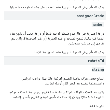
يمكن للمعلّمين في الدورة التدريبية فقط الاطّلاع على هذه المعلومات وتعديلها.
assigned
Grade
number
درجة اختيارية في حال عدم ضبطها، لم يتم ضبط أي درجة. يجب أن تكون هذه
القيمة غير سالبة. يُسمح باستخدام القيم العشرية (أي غير الصحيحة)، ولكن يتم
تقريبها إلى منزلتَين عشريتَين.
يمكن للمعلّمين في الدورة التدريبية فقط تعديل هذا الإعداد.
rubric
Id
string
النتائج فقط. معرّف لقاعدة التقييم المرفقة حاليًا بهذا الواجب الدراسي
والمستخدَمة لتقييم هذا العمل الذي أرسله الطالب.
يكون هذا المعرّف فارغًا إذا لم تكن هناك قاعدة تقييم. يعرض هذا المعرّف نموذج
التقييم النشط حاليًا، ويتغيّر إذا حذف المعلّمون نموذج التقييم وأعادوا إنشاءه.
للقراءة فقط.