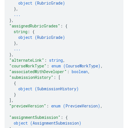
object (
RubricGrade
)
}
,
...
}
,
"assignedRubricGrades"
: 
{
string
: 
{
object (
RubricGrade
)
}
,
...
}
,
"alternateLink"
: 
string
,
"courseWorkType"
: 
enum (
CourseWorkType
)
,
"associatedWithDeveloper"
: 
boolean
,
"submissionHistory"
: 
[
{
object (
SubmissionHistory
)
}
]
,
"previewVersion"
: 
enum (
PreviewVersion
)
,
"assignmentSubmission"
: 
{
object (
AssignmentSubmission
)