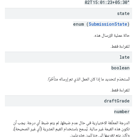
02T15:01:23+05:30"
.
state
enum (
SubmissionState
)
حالة عملية الإرسال هذه.
للقراءة فقط.
late
boolean
تُستخدَم لتحديد ما إذا كان العمل الذي تم إرساله متأخّرًا.
للقراءة فقط.
draft
Grade
number
الدرجة المعلّقة الاختيارية في حال عدم ضبطها، لم يتم ضبط أي درجة. يجب أن
تكون هذه القيمة غير سالبة. يُسمح باستخدام القيم العشرية (أي غير الصحيحة)،
ولكن يتم تقريبها إلى منزلتَين عشريتَين.