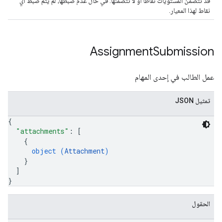
قد تتضمّن المستويات نقاطًا أو لا تتضمّنها. في حال عدم ضبطها، لم يتم ضبط أي
نقاط لهذا المعيار.
Assignment
Submission
عمل الطالب في إحدى المهام
تمثيل JSON
{
"attachments"
: 
[
{
object (
Attachment
)
}
]
}
الحقول