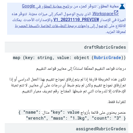
معاينة المطوّر:
تتوفّر كجزء من
برنامج معاينة المطوّر في Google
Workspace
، الذي يتيح الوصول المبكر إلى ميزات معيّنة. تتوفّر هذه
V1_20231110_PREVIEW
الميزة في الإصدار
والإصدارات الأحدث. يمكنك
الاطّلاع على
الوصول إلى واجهات برمجة التطبيقات الخاصة بالنسخة الحصرية
لمعرفة المزيد.
draft
Rubric
Grades
map (key: string, value: object (
RubricGrade
))
درجات قواعد التقييم المعلّقة استنادًا إلى معايير قواعد التقييم
تكون هذه الخريطة فارغة إذا لم يتم إرفاق نموذج تقييم بهذا العمل الدراسي أو إذا
تم إرفاق نموذج تقييم ولكن لم يتم ضبط أي درجات على أي معايير. لا تتم تعبئة
الإدخالات إلا للدرجات التي تم ضبطها. المفتاح: رقم تعريف معيار التقييم.
للقراءة فقط.
{ "name":
"key": value
عنصر يحتوي على قائمة بأزواج
مثال:
"wrench", "mass": "1.3kg", "count": "3" }
assigned
Rubric
Grades