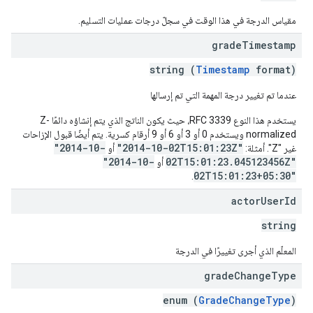
مقياس الدرجة في هذا الوقت في سجلّ درجات عمليات التسليم.
grade
Timestamp
string (
Timestamp
format)
عندما تم تغيير درجة المهمة التي تم إرسالها
يستخدم هذا النوع RFC 3339، حيث يكون الناتج الذي يتم إنشاؤه دائمًا Z-
normalized ويستخدم 0 أو 3 أو 6 أو 9 أرقام كسرية. يتم أيضًا قبول الإزاحات
"2014-10-
"2014-10-02T15:01:23Z"
غير "Z". أمثلة:
أو
"2014-10-
02T15:01:23.045123456Z"
أو
02T15:01:23+05:30"
.
actor
User
Id
string
المعلّم الذي أجرى تغييرًا في الدرجة
grade
Change
Type
enum (
GradeChangeType
)