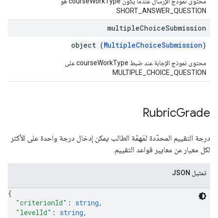
محتوى نموذج الإرسال عندما يكون courseWorkType هو
SHORT_ANSWER_QUESTION
multiple
Choice
Submission
object (
MultipleChoiceSubmission
)
محتوى نموذج الإجابة عند ضبط courseWorkType على
MULTIPLE_CHOICE_QUESTION
Rubric
Grade
درجة التقييم المحدّدة لمَهمّة الطالب يمكن إدخال درجة واحدة على الأكثر
لكل معيار من معايير قواعد التقييم.
تمثيل JSON
{
"criterionId"
: 
string
,
"levelId"
: 
string
,