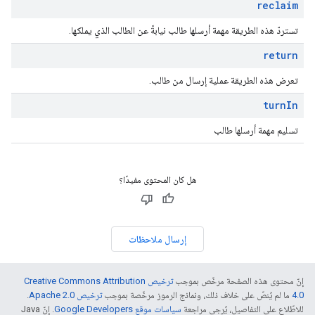
reclaim
تستردّ هذه الطريقة مهمة أرسلها طالب نيابةً عن الطالب الذي يملكها.
return
تعرض هذه الطريقة عملية إرسال من طالب.
turn
In
تسليم مهمة أرسلها طالب
هل كان المحتوى مفيدًا؟
إرسال ملاحظات
إنّ محتوى هذه الصفحة مرخّص بموجب
ترخيص Creative Commons Attribution
4.0‏
ما لم يُنصّ على خلاف ذلك، ونماذج الرموز مرخّصة بموجب
ترخيص Apache 2.0‏
.
للاطّلاع على التفاصيل، يُرجى مراجعة
سياسات موقع Google Developers‏
. إنّ Java