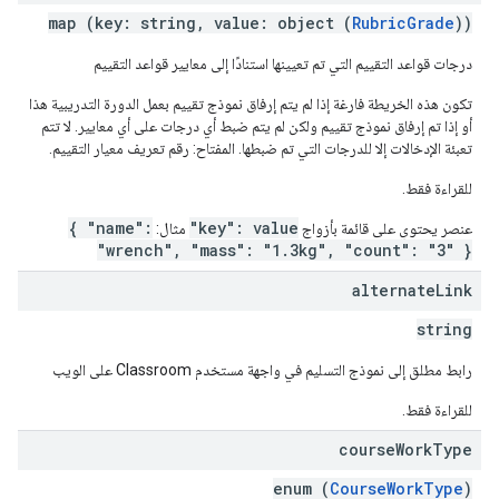
map (key: string, value: object (
RubricGrade
))
درجات قواعد التقييم التي تم تعيينها استنادًا إلى معايير قواعد التقييم
تكون هذه الخريطة فارغة إذا لم يتم إرفاق نموذج تقييم بعمل الدورة التدريبية هذا
أو إذا تم إرفاق نموذج تقييم ولكن لم يتم ضبط أي درجات على أي معايير. لا تتم
تعبئة الإدخالات إلا للدرجات التي تم ضبطها. المفتاح: رقم تعريف معيار التقييم.
للقراءة فقط.
{ "name":
"key": value
عنصر يحتوي على قائمة بأزواج
مثال:
"wrench", "mass": "1.3kg", "count": "3" }
alternate
Link
string
رابط مطلق إلى نموذج التسليم في واجهة مستخدم Classroom على الويب
للقراءة فقط.
course
Work
Type
enum (
CourseWorkType
)