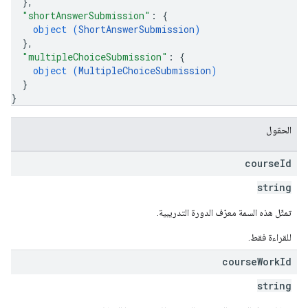
}
,
"shortAnswerSubmission"
: 
{
object (
ShortAnswerSubmission
)
}
,
"multipleChoiceSubmission"
: 
{
object (
MultipleChoiceSubmission
)
}
}
الحقول
course
Id
string
تمثّل هذه السمة معرّف الدورة التدريبية.
للقراءة فقط.
course
Work
Id
string