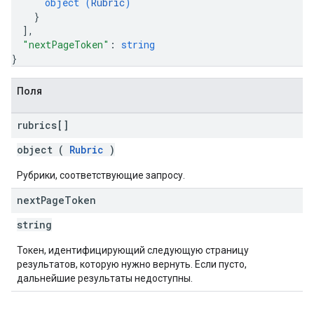
object (
Rubric
)
}
]
,
"nextPageToken"
: 
string
}
Поля
rubrics[]
object (
Rubric
)
Рубрики, соответствующие запросу.
next
Page
Token
string
Токен, идентифицирующий следующую страницу
результатов, которую нужно вернуть. Если пусто,
дальнейшие результаты недоступны.