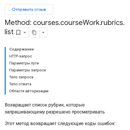
Отправить отзыв
Method: courses
.
course
Work
.
rubrics
.
ents
list
bmissions
Содержание
HTTP-запрос
ers
Параметры пути
Параметры запроса
Тело запроса
Тело ответа
Области авторизации
Возвращает список рубрик, которые
запрашивающему разрешено просматривать.
Этот метод возвращает следующие коды ошибок: