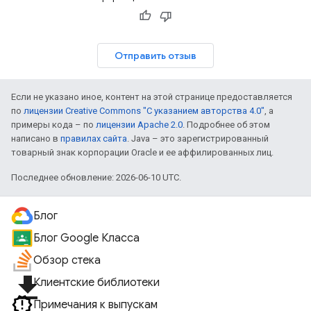
Отправить отзыв
Если не указано иное, контент на этой странице предоставляется
по
лицензии Creative Commons "С указанием авторства 4.0"
, а
примеры кода – по
лицензии Apache 2.0
. Подробнее об этом
написано в
правилах сайта
. Java – это зарегистрированный
товарный знак корпорации Oracle и ее аффилированных лиц.
Последнее обновление: 2026-06-10 UTC.
Блог
Блог Google Класса
Обзор стека
file_download
Клиентские библиотеки
Примечания к выпускам