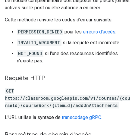
Le module complémentaire doit disposer de pièces jointes
actives sur le post ou être autorisé à en créer.
Cette méthode renvoie les codes d'erreur suivants:
PERMISSION_DENIED
pour les
erreurs d'accès
.
INVALID_ARGUMENT
si la requête est incorrecte.
NOT_FOUND
si l'une des ressources identifiées
n'existe pas.
Requête HTTP
GET
https://classroom.googleapis.com/v1/courses/{cou
rseId}/courseWork/{itemId}/addOnAttachments
L'URL utilise la syntaxe de
transcodage gRPC
.
Paramètres de chemin d'accès