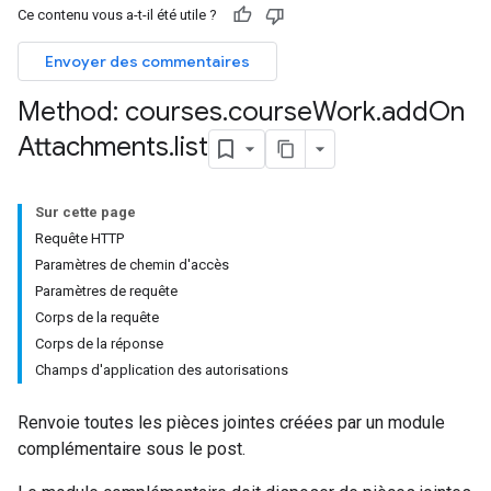
Ce contenu vous a-t-il été utile ?
Envoyer des commentaires
hments
Method: courses
.
course
Work
.
add
On
Attachments
.
list
Submissions
ers
Sur cette page
Requête HTTP
Paramètres de chemin d'accès
Paramètres de requête
Corps de la requête
Corps de la réponse
Champs d'application des autorisations
Renvoie toutes les pièces jointes créées par un module
complémentaire sous le post.