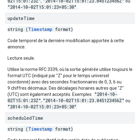
02T15:01:23Z"
"2014-10-02T15:01:23.045123456Z"
,
ou
"2014-10-02T15:01:23+05:30"
.
update
Time
string (
Timestamp
format)
Code temporel de la dernière modification apportée à cette
annonce.
Lecture seule.
Utilise la norme RFC 3339, où la sortie générée utilise toujours le
format UTC (indiqué par "Z" pour le temps universel
coordonné) avec des secondes fractionnaires de 0, 3, 6 ou
9 chiffres décimaux. Des décalages horaires autres que "Z"
"2014-10-
(UTC) sont également acceptés. Exemples :
02T15:01:23Z"
"2014-10-02T15:01:23.045123456Z"
,
ou
"2014-10-02T15:01:23+05:30"
.
scheduled
Time
string (
Timestamp
format)