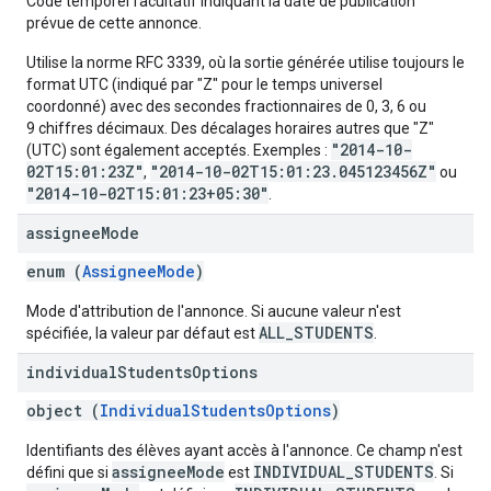
Code temporel facultatif indiquant la date de publication
prévue de cette annonce.
Utilise la norme RFC 3339, où la sortie générée utilise toujours le
format UTC (indiqué par "Z" pour le temps universel
coordonné) avec des secondes fractionnaires de 0, 3, 6 ou
9 chiffres décimaux. Des décalages horaires autres que "Z"
"2014-10-
(UTC) sont également acceptés. Exemples :
02T15:01:23Z"
"2014-10-02T15:01:23.045123456Z"
,
ou
"2014-10-02T15:01:23+05:30"
.
assignee
Mode
enum (
AssigneeMode
)
Mode d'attribution de l'annonce. Si aucune valeur n'est
ALL_STUDENTS
spécifiée, la valeur par défaut est
.
individual
Students
Options
object (
IndividualStudentsOptions
)
Identifiants des élèves ayant accès à l'annonce. Ce champ n'est
assigneeMode
INDIVIDUAL_STUDENTS
défini que si
est
. Si