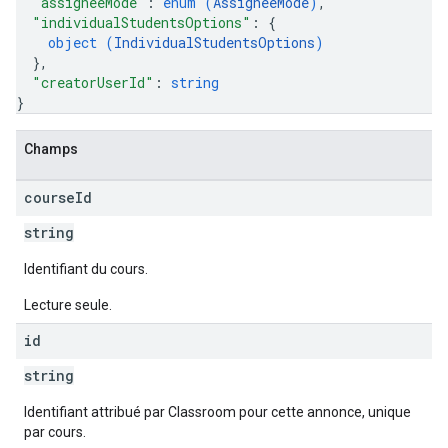
"assigneeMode"
: 
enum (
AssigneeMode
)
,
"individualStudentsOptions"
: 
{
object (
IndividualStudentsOptions
)
}
,
"creatorUserId"
: 
string
}
Champs
course
Id
string
Identifiant du cours.
Lecture seule.
id
string
Identifiant attribué par Classroom pour cette annonce, unique
par cours.