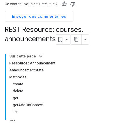
Ce contenu vous a-t-il été utile ?
dentSubmissions
Envoyer des commentaires
REST Resource: courses
.
announcements
hments
Sur cette page
Submissions
Ressource : Announcement
AnnouncementState
ers
Méthodes
create
delete
get
getAddOnContext
list