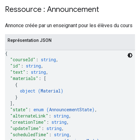
Ressource : Announcement
Annonce créée par un enseignant pour les élèves du cours
Représentation JSON
{
"courseId"
: 
string
,
"id"
: 
string
,
"text"
: 
string
,
"materials"
: 
[
{
object (
Material
)
}
]
,
"state"
: 
enum (
AnnouncementState
)
,
"alternateLink"
: 
string
,
"creationTime"
: 
string
,
"updateTime"
: 
string
,
"scheduledTime"
: 
string
,