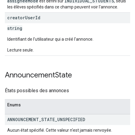
assigneeMode
INDIVIDUAL_STUDENTS
est défini sur
, seuls
les élèves spécifiés dans ce champ peuvent voir l'annonce.
creator
User
Id
string
Identifiant de l'utilisateur qui a créé l'annonce.
Lecture seule.
Announcement
State
États possibles des annonces
Enums
ANNOUNCEMENT
_
STATE
_
UNSPECIFIED
Aucun état spécifié. Cette valeur n'est jamais renvoyée.