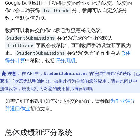
Google 课堂应用中手动将提交的作业标记为缺交。缺交的
作业会自动获得
draftGrade
分，教师可以自定义该分
数，但默认值为 0。
教师可以将缺交的作业标记为
已完成
或
免除
。
StudentSubmissions
标记为完成的作业的默认
draftGrade
字段会被移除，直到教师手动设置新字段为
止。
StudentSubmissions
标记为“免除”的作业会从
总体
得分计算
中移除，包括
评分周期
。
注意
：
在 API 中，
StudentSubmissions
的“完成”“缺席”和“缺席（已
获准）”状态无法明确区分。如果此行为会影响您的应用，请在
此问题
中
提供反馈，说明此行为对您的使用情形有何影响。
如需详细了解教师如何处理提交的内容，请参阅
为作业评分
并退回作业
帮助文章。
总体成绩和评分系统