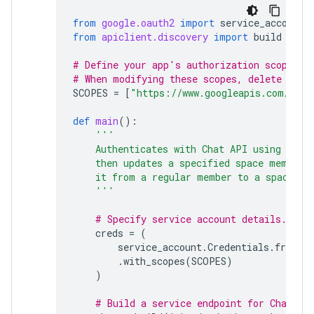
from
google.oauth2
import
service_account
from
apiclient.discovery
import
build
# Define your app's authorization scopes.
# When modifying these scopes, delete the 
SCOPES
=
[
"https://www.googleapis.com/auth
def
main
():
'''
    Authenticates with Chat API using app 
    then updates a specified space member 
    it from a regular member to a space ow
    '''
# Specify service account details.
creds
=
(
service_account
.
Credentials
.
from_s
.
with_scopes
(
SCOPES
)
)
# Build a service endpoint for Chat AP