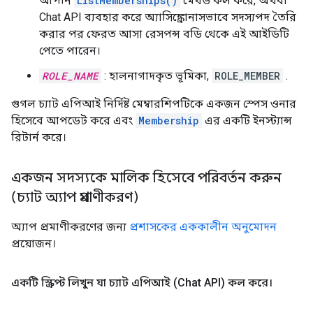
আপনি
ListMemberships()
মেথড কল করে, অথবা
Chat API ব্যবহার করে অ্যাসিঙ্ক্রোনাসভাবে সদস্যপদ তৈরি
করার পর ফেরত আসা রেসপন্স বডি থেকে এই আইডিটি
পেতে পারেন।
ROLE_NAME
: হালনাগাদকৃত ভূমিকা,
ROLE_MEMBER
.
গুগল চ্যাট এপিআই নির্দিষ্ট মেম্বারশিপটিকে একজন স্পেস ওনার
হিসেবে আপডেট করে এবং
Membership
এর একটি ইনস্ট্যান্স
রিটার্ন করে।
একজন সদস্যকে মালিক হিসেবে পরিবর্তন করুন
(চ্যাট অ্যাপ প্রমাণীকরণ)
অ্যাপ প্রমাণীকরণের জন্য
প্রশাসকের এককালীন অনুমোদন
প্রয়োজন।
একটি স্ক্রিপ্ট লিখুন যা চ্যাট এপিআই (Chat API) কল করে।