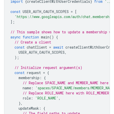
import
{
createClientWithUserCredentials
}
from
'./a
const
USER_AUTH_OAUTH_SCOPES
=
[
'https://www.googleapis.com/auth/chat.membership
];
// This sample shows how to update a membership wi
async
function
main
()
{
// Create a client
const
chatClient
=
await
createClientWithUserCre
USER_AUTH_OAUTH_SCOPES
,
);
// Initialize request argument(s)
const
request
=
{
membership
:
{
// Replace SPACE_NAME and MEMBER_NAME here
name
:
'spaces/SPACE_NAME/members/MEMBER_NAME
// Replace ROLE_NAME here with ROLE_MEMBER o
role
:
'ROLE_NAME'
,
},
updateMask
:
{
// The field paths to update.