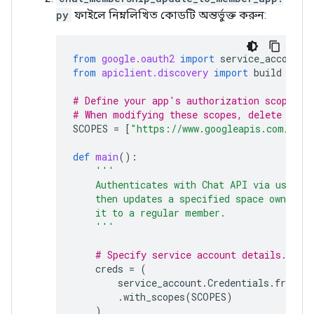
py
ফাইলে নিম্নলিখিত কোডটি অন্তর্ভুক্ত করুন:
from
google.oauth2
import
service_account
from
apiclient.discovery
import
build
# Define your app's authorization scopes.
# When modifying these scopes, delete the 
SCOPES
=
[
"https://www.googleapis.com/auth
def
main
():
'''
    Authenticates with Chat API via user c
    then updates a specified space owner to
    it to a regular member.
    '''
# Specify service account details.
creds
=
(
service_account
.
Credentials
.
from_s
.
with_scopes
(
SCOPES
)
)