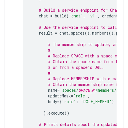
# Build a service endpoint for Chat AP
chat
=
build
(
'chat'
,
'v1'
,
credentials
# Use the service endpoint to call Cha
result
=
chat
.
spaces
()
.
members
()
.
patch
# The membership to update, and th
#
# Replace SPACE with a space name.
# Obtain the space name from the s
# or from a space's URL.
#
# Replace MEMBERSHIP with a member
# Obtain the membership name from 
name
=
'spaces/
SPACE
/members/
MEMBE
updateMask
=
'role'
,
body
=
{
'role'
:
'ROLE_MEMBER'
}
)
.
execute
()
# Prints details about the updated mem