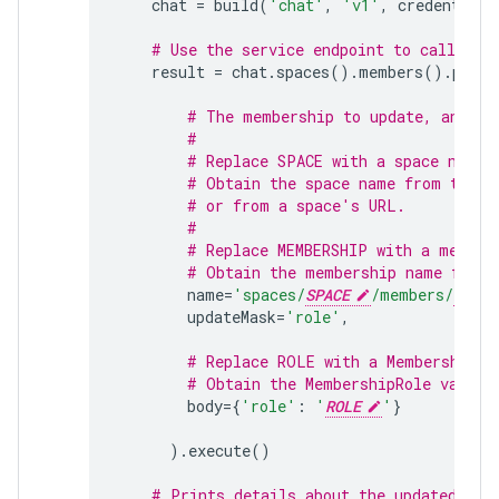
chat
=
build
(
'chat'
,
'v1'
,
credentials
# Use the service endpoint to call Cha
result
=
chat
.
spaces
()
.
members
()
.
patch
# The membership to update, and th
#
# Replace SPACE with a space name.
# Obtain the space name from the s
# or from a space's URL.
#
# Replace MEMBERSHIP with a member
# Obtain the membership name from 
name
=
'spaces/
SPACE
/members/
MEMBE
updateMask
=
'role'
,
# Replace ROLE with a MembershipRo
# Obtain the MembershipRole values
body
=
{
'role'
:
'
ROLE
'
}
)
.
execute
()
# Prints details about the updated mem