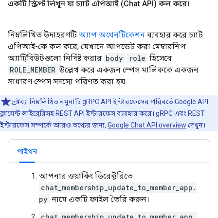
একটি স্ক্রিপ্ট লিখুন যা চ্যাট এপিআই (Chat API) কল করে।
নিম্নলিখিত উদাহরণটি
অ্যাপ অথেনটিকেশন
ব্যবহার করে চ্যাট
এপিআই-কে কল করে, যেখানে আপডেট করা মেম্বারশিপ
অ্যাট্রিবিউটগুলো নির্দিষ্ট করার
body
role
হিসেবে
ROLE_MEMBER
উল্লেখ করে একজন স্পেস মালিককে একজন
সাধারণ স্পেস সদস্যে পরিণত করা হয়:
দ্রষ্টব্য: নিম্নলিখিত নমুনাটি gRPC API ইন্টারফেসের পরিবর্তে Google API
ক্লায়েন্ট লাইব্রেরিসহ REST API ইন্টারফেস ব্যবহার করে। gRPC এবং REST
ইন্টারফেস সম্পর্কে আরও তথ্যের জন্য,
Google Chat API overview
দেখুন।
পাইথন
আপনার ওয়ার্কিং ডিরেক্টরিতে
chat_membership_update_to_member_app.
py
নামে একটি ফাইল তৈরি করুন।
chat_membership_update_to_member_app.