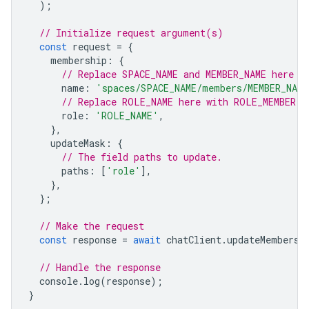
);
// Initialize request argument(s)
const
request
=
{
membership
:
{
// Replace SPACE_NAME and MEMBER_NAME here
name
:
'spaces/SPACE_NAME/members/MEMBER_NAME
// Replace ROLE_NAME here with ROLE_MEMBER o
role
:
'ROLE_NAME'
,
},
updateMask
:
{
// The field paths to update.
paths
:
[
'role'
],
},
};
// Make the request
const
response
=
await
chatClient
.
updateMembersh
// Handle the response
console
.
log
(
response
);
}