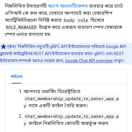
নিম্নলিখিত উদাহরণটি
অ্যাপ অথেনটিকেশন
ব্যবহার করে চ্যাট
এপিআই-কে কল করে, যেখানে আপডেট করা মেম্বারশিপ
অ্যাট্রিবিউটগুলো নির্দিষ্ট করার
body
role
হিসেবে
ROLE_MANAGER
উল্লেখ করে একজন সাধারণ স্পেস মেম্বারকে
স্পেস ওনার বানানো হয়:
দ্রষ্টব্য: নিম্নলিখিত নমুনাটি gRPC API ইন্টারফেসের পরিবর্তে Google API
ক্লায়েন্ট লাইব্রেরিসহ REST API ইন্টারফেস ব্যবহার করে। gRPC এবং REST
ইন্টারফেস সম্পর্কে আরও তথ্যের জন্য,
Google Chat API overview
দেখুন।
পাইথন
আপনার ওয়ার্কিং ডিরেক্টরিতে
chat_membership_update_to_owner_app.p
y
নামে একটি ফাইল তৈরি করুন।
chat_membership_update_to_owner_app.p
y
ফাইলে নিম্নলিখিত কোডটি অন্তর্ভুক্ত করুন: