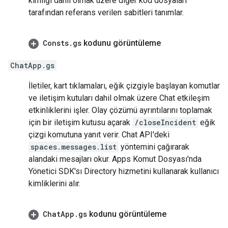
kimliği dahil olmak üzere diğer kod dosyaları
tarafından referans verilen sabitleri tanımlar.
Consts
.
gs
kodunu görüntüleme
ChatApp.gs
İletiler, kart tıklamaları, eğik çizgiyle başlayan komutlar
ve iletişim kutuları dahil olmak üzere Chat etkileşim
etkinliklerini işler. Olay çözümü ayrıntılarını toplamak
için bir iletişim kutusu açarak
/closeIncident
eğik
çizgi komutuna yanıt verir. Chat API'deki
spaces.messages.list
yöntemini çağırarak
alandaki mesajları okur. Apps Komut Dosyası'nda
Yönetici SDK'sı Directory hizmetini kullanarak kullanıcı
kimliklerini alır.
Chat
App
.
gs
kodunu görüntüleme