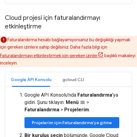
Cloud projesi için faturalandırmayı
etkinleştirme
Faturalandırma hesabı bağlayamıyorsanız bu değişikliği yapmak
için gereken izinlere sahip değilsiniz. Daha fazla bilgi için
Faturalandırmayı etkinleştirmek için gereken izinler
başlıklı makaleyi
inceleyin.
Google API Konsolu
gcloud CLI
Google API Konsolu'nda
Faturalandırma
'ya
gidin. Şunu tıklayın:
Menü
>
menu
Faturalandırma
>
Projelerim
.
Projelerim için Faturalandırma'ya gitme
Bir kuruluş seçin
bölümünde, Google Cloud