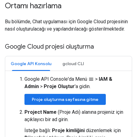
Ortamı hazırlama
Bu bölümde, Chat uygulaması için Google Cloud projesinin
nasıl oluşturulacağı ve yapılandırılacağı gösterilmektedir.
Google Cloud projesi oluşturma
Google API Konsolu
gcloud CLI
Google API Console'da Menü
>
IAM &
menu
Admin
>
Proje Oluştur
'a gidin.
Proje oluşturma sayfasına gitme
Project Name
(Proje Adı) alanına projeniz için
açıklayıcı bir ad girin.
İsteğe bağlı:
Proje kimliğini
düzenlemek için