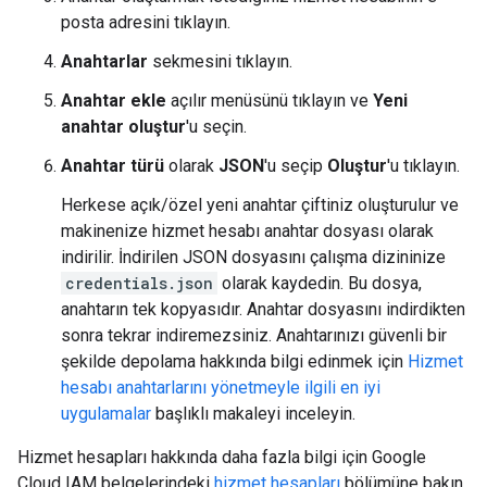
posta adresini tıklayın.
Anahtarlar
sekmesini tıklayın.
Anahtar ekle
açılır menüsünü tıklayın ve
Yeni
anahtar oluştur
'u seçin.
Anahtar türü
olarak
JSON
'u seçip
Oluştur
'u tıklayın.
Herkese açık/özel yeni anahtar çiftiniz oluşturulur ve
makinenize hizmet hesabı anahtar dosyası olarak
indirilir. İndirilen JSON dosyasını çalışma dizininize
credentials.json
olarak kaydedin. Bu dosya,
anahtarın tek kopyasıdır. Anahtar dosyasını indirdikten
sonra tekrar indiremezsiniz. Anahtarınızı güvenli bir
şekilde depolama hakkında bilgi edinmek için
Hizmet
hesabı anahtarlarını yönetmeyle ilgili en iyi
uygulamalar
başlıklı makaleyi inceleyin.
Hizmet hesapları hakkında daha fazla bilgi için Google
Cloud IAM belgelerindeki
hizmet hesapları
bölümüne bakın.