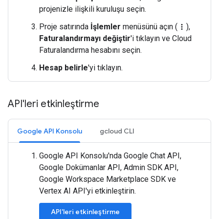
projenizle ilişkili kuruluşu seçin.
Proje satırında
İşlemler
menüsünü açın (
),
more_vert
Faturalandırmayı değiştir
'i tıklayın ve Cloud
Faturalandırma hesabını seçin.
Hesap belirle
'yi tıklayın.
API'leri etkinleştirme
Google API Konsolu
gcloud CLI
Google API Konsolu'nda Google Chat API,
Google Dokümanlar API, Admin SDK API,
Google Workspace Marketplace SDK ve
Vertex AI API'yi etkinleştirin.
API'leri etkinleştirme