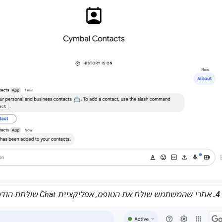
אחרי שהמשתמש שולח את הטופס, אפליקציית Chat שולחת הודעת טקסט פרטית כדי לאשר את השליחה.