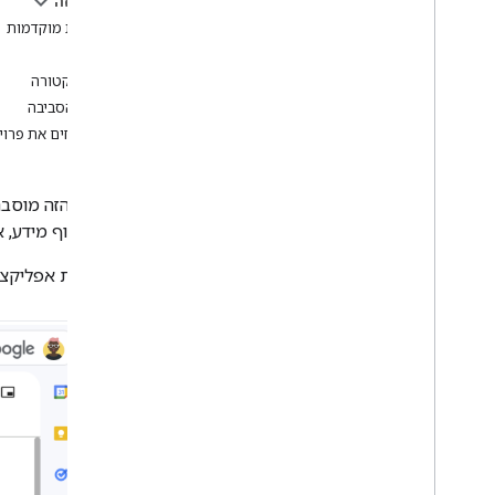
בדף הזה
יצירת אפליקציות ל-Google Chat עם
Gemini
דרישות מוקדמות
סקר אינטראקטיבי
מטרות
ארכיטקטורה
Git
Hub
הכנת הסביבה
קריאה ל-Chat API
פותחים את פרויקט בענן ב-le
איך יוצרים אפליקציית Chat
אינטראקטיבית
כדי לאסוף מידע, אפליקציית Chat מבקשת מהמשתמשים למלא טופס ליצי
כך נראית אפליקציית Chat בפ