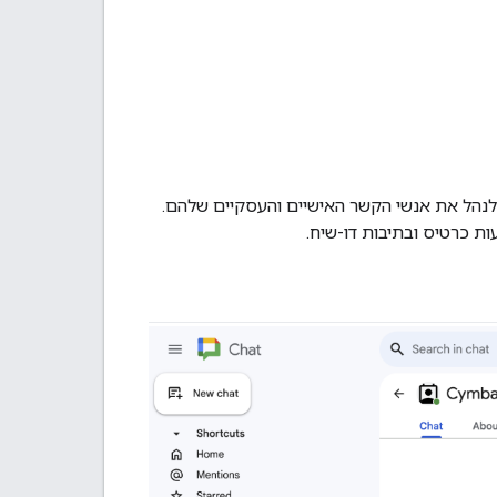
דריך הזה מוסבר איך ליצור אפליקציית Google Chat שתעזור למשתמשי Google Chat לנהל את אנשי הקשר האישיים והעסקיים שלהם.