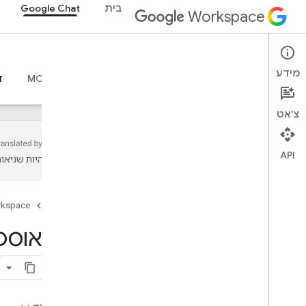
בית
Google Chat
Workspace
Google Chat
מידע
סקירה כללית
מדריכים
חומרי עזר
שרת MCP
ד
צ'אט
API
עשויות להיות שגיאות
סקירה כללית
דף הבית
rkspace
מערכי שיעור
תגובה לתקריות (אימות אפליקציות)
איך אוספים 
איסוף וניהול של אנשי קשר
זימון פגישות
Codelabs