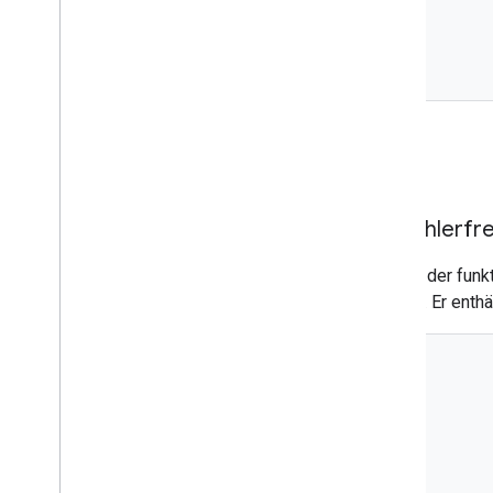
Ein fehlerfr
Hier ist der fun
werden. Er enthä