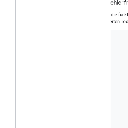
Eine fehlerf
Im Google Workspace Marketplace
Hier ist die fun
veröffentlichen
formatierten Tex
Chat-Apps im Google Workspace
Marketplace veröffentlichen
Anforderungen für öffentliche Chat-
Apps verarbeiten und überprüfen
Veröffentlichte Chat-Apps verwalten
App deaktivieren oder löschen
Google Chat als Google Workspace-
Administrator verwalten
Übersicht
Gruppenbereiche in Ihrer Organisation
suchen und verwalten
Gruppenbereiche für bestimmte Nutzer
sichtbar machen
Organisation zu Google Chat migrieren