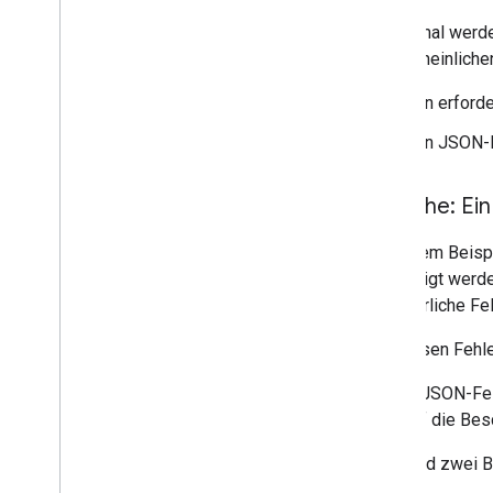
Manchmal werden 
wahrscheinliche
Ein erford
Ein JSON-F
Ursache: Ein
In diesem Beisp
angezeigt werde
erforderliche F
Um diesen Fehle
Ob ein JSON-Feld
sich auf die Be
Hier sind zwei B