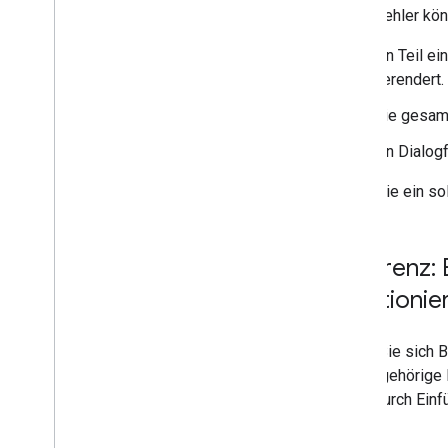
Verfügbarkeitsstatus von Nutzern
Kartenfehler kön
verwalten
Umsetzbare Fehlermeldungen
Ein Teil e
schreiben
gerendert.
Beispiele und Anleitungen für die Chat
App
Die gesamt
Bereitstellen
,
Testen und
Ein Dialog
Fehlerbehebung
Bereitstellungen erstellen und verwalten
Wenn Sie ein sol
Interaktive Funktionen testen
Logfehler
Fehler beheben
Referenz: 
Übersicht
funktioni
Fehler in der Chat App beheben
Karten- und Dialogfeldfehler
beheben
Bevor Sie sich B
Fehler in Chat-Apps beheben
das zugehörige 
Karte durch Einf
Interaktive Chat-App in ein Google
Workspace-Add‑on umwandeln