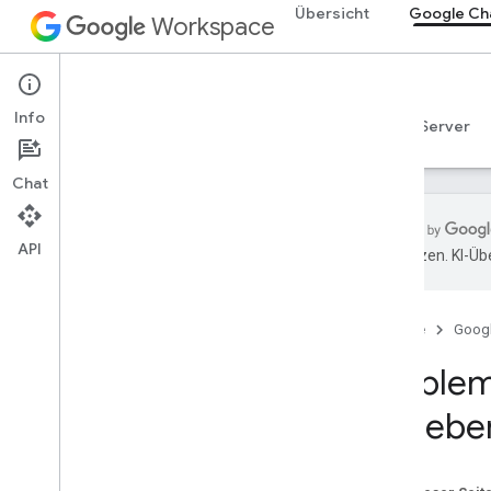
Übersicht
Google Ch
Workspace
Google Chat
Info
Übersicht
Leitfäden
Referenzen
MCP-Server
Chat
API
übersetzen. KI-Üb
Los gehts
Entwickeln mit Google Chat
Startseite
Goog
In Google Workspace entwickeln
Kurzanleitungen
Problem
Authentifizieren und autorisieren
behebe
Chat API aufrufen
Plan