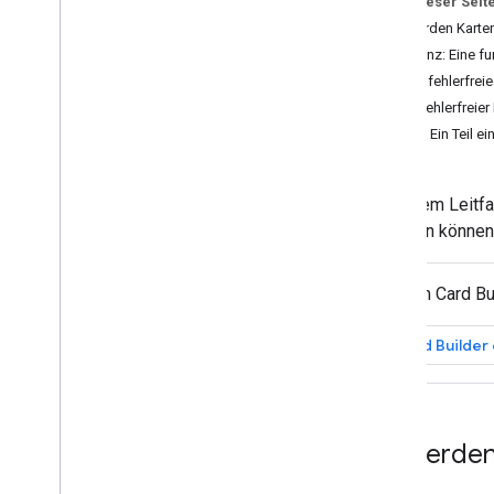
Auf dieser Seit
Anforderungen der Nutzenden
identifizieren
So werden Karten
Alle User Journeys definieren
Referenz: Eine fu
Architektur einer Chat-App auswählen
Eine fehlerfrei
Interaktionen von Nutzenden gestalten
Ein fehlerfreier
Fehler: Ein Teil e
Build
Nachrichten senden und verwalten
In diesem Leitf
Mit Gruppenbereichen arbeiten
beheben können
Gruppenbereiche in Abschnitte
unterteilen
Mitglieder in Gruppenbereichen
Mit dem Card Bu
verwalten
Auf Nachrichten reagieren
Card Builder
Mit benutzerdefinierten Emojis arbeiten
Anhänge hoch- und herunterladen
Mit Nutzern interagieren
Mit Terminen aus Google Chat arbeiten
So werden
Google Chat-Nutzer identifizieren und
spezifizieren