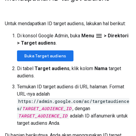
Untuk mendapatkan ID target audiens, lakukan hal berikut:
menu
Di konsol Google Admin, buka
Menu
>
Direktori
>
Target audiens
.
Buka Target audiens
Di tabel
Target audiens
, klik kolom
Nama
target
audiens.
Temukan ID target audiens di URL halaman. Format
URL-nya adalah
https://admin.google.com/ac/targetaudience
s/
TARGET_AUDIENCE_ID
, dengan
TARGET_AUDIENCE_ID
adalah ID alfanumerik untuk
target audiens Anda.
Di bagian berikutnya, Anda akan menggunakan ID target