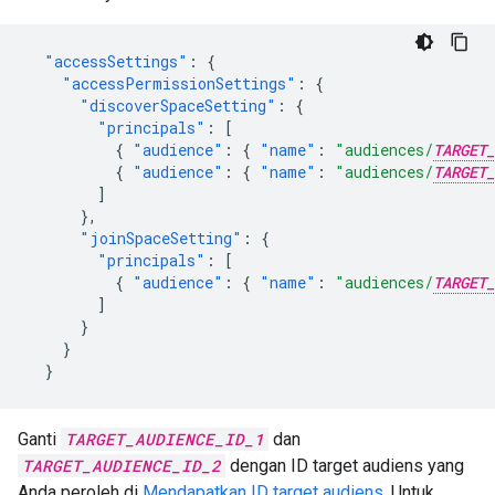
"accessSettings"
:
{
"accessPermissionSettings"
:
{
"discoverSpaceSetting"
:
{
"principals"
:
[
{
"audience"
:
{
"name"
:
"audiences/
TARGET_
{
"audience"
:
{
"name"
:
"audiences/
TARGET_
]
},
"joinSpaceSetting"
:
{
"principals"
:
[
{
"audience"
:
{
"name"
:
"audiences/
TARGET_
]
}
}
}
Ganti
TARGET_AUDIENCE_ID_1
dan
TARGET_AUDIENCE_ID_2
dengan ID target audiens yang
Anda peroleh di
Mendapatkan ID target audiens
. Untuk