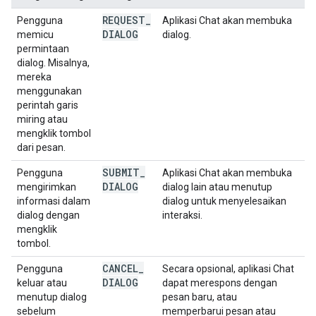
REQUEST
_
Pengguna
Aplikasi Chat akan membuka
DIALOG
memicu
dialog.
permintaan
dialog. Misalnya,
mereka
menggunakan
perintah garis
miring atau
mengklik tombol
dari pesan.
SUBMIT
_
Pengguna
Aplikasi Chat akan membuka
DIALOG
mengirimkan
dialog lain atau menutup
informasi dalam
dialog untuk menyelesaikan
dialog dengan
interaksi.
mengklik
tombol.
CANCEL
_
Pengguna
Secara opsional, aplikasi Chat
DIALOG
keluar atau
dapat merespons dengan
menutup dialog
pesan baru, atau
sebelum
memperbarui pesan atau