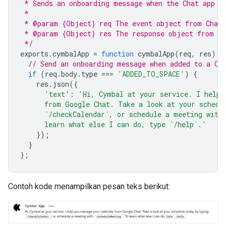
 * Sends an onboarding message when the Chat app i
 *
 * @param {Object} req The event object from Chat
 * @param {Object} res The response object from th
 */
exports
.
cymbalApp
=
function
cymbalApp
(
req
,
res
)
{
// Send an onboarding message when added to a Ch
if
(
req
.
body
.
type
===
'ADDED_TO_SPACE'
)
{
res
.
json
({
'text'
:
'Hi, Cymbal at your service. I help 
      from Google Chat. Take a look at your schedu
      `/checkCalendar`, or schedule a meeting with
      learn what else I can do, type `/help`.'
});
}
};
Contoh kode menampilkan pesan teks berikut: