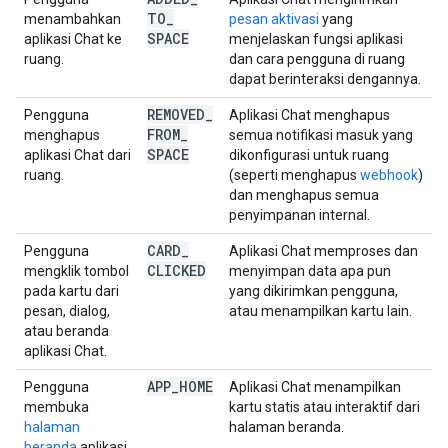
TO
_
menambahkan
pesan aktivasi
yang
SPACE
aplikasi Chat ke
menjelaskan fungsi aplikasi
ruang.
dan cara pengguna di ruang
dapat berinteraksi dengannya.
REMOVED
_
Pengguna
Aplikasi Chat menghapus
FROM
_
menghapus
semua notifikasi masuk yang
SPACE
aplikasi Chat dari
dikonfigurasi untuk ruang
ruang.
(seperti menghapus
webhook
)
dan menghapus semua
penyimpanan internal.
CARD
_
Pengguna
Aplikasi Chat memproses dan
CLICKED
mengklik tombol
menyimpan data apa pun
pada kartu dari
yang dikirimkan pengguna,
pesan, dialog,
atau menampilkan kartu lain.
atau beranda
aplikasi Chat.
APP
_
HOME
Pengguna
Aplikasi Chat menampilkan
membuka
kartu statis atau interaktif dari
halaman
halaman beranda.
beranda
aplikasi