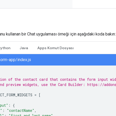
unu kullanan bir Chat uygulaması örneği için aşağıdaki koda bakın:
Python
Java
Apps Komut Dosyası
form-app/index.js
ion of the contact card that contains the form input wi
nd preview widgets, use the Card Builder: https://addon
CT_FORM_WIDGETS
=
[
put"
:
{
e"
:
"contactName"
,
l"
:
"First and last name"
,