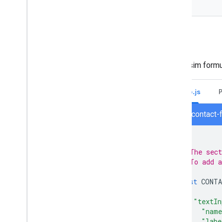
Bu iletişim form
Node.js
node/contact-
/**
 * The sect
 * To add a
 */
const
CONTA
{
"textIn
"nam
"labe