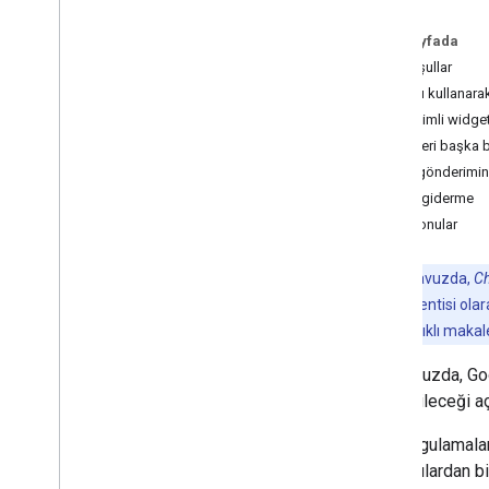
Plan
Kullanıcılarınızın ihtiyaçlarını belirleyin
Bu sayfada
Tüm kullanıcı yolculuklarını tanımlayın
Ön koşullar
Chat uygulaması mimarisi seçin
Kartları kullanar
Kullanıcı etkileşimlerini tasarlama
Etkileşimli widge
Verileri başka 
Derleme
Form gönderimin
Mesaj gönderme ve yönetme
Sorun giderme
Alanlarla çalışma
İlgili konular
Alanları bölümler halinde düzenleme
Alanlarda üyeleri yönetme
Not:
Bu kılavuzda,
Ch
Mesajlara tepki verme
Workspace eklentisi olara
Özel emojilerle çalışma
oluşturma
başlıklı makale
Ekleri yükleme ve indirme
Bu kılavuzda, Goo
Kullanıcılarla etkileşim kurma
işleyebileceği a
Genel bakış
Google Workspace eklentisi
Chat uygulamalar
olarak etkileşimli bir Chat
uygulaması oluşturma
kullanıcılardan bi