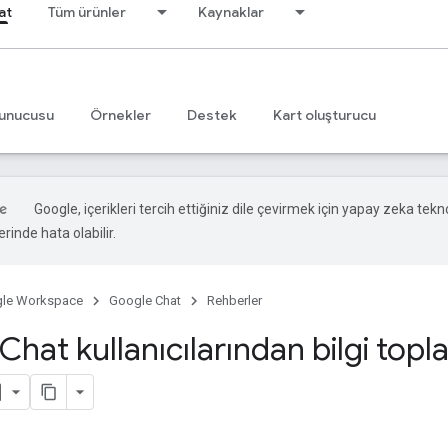
at
Tüm ürünler
Kaynaklar
unucusu
Örnekler
Destek
Kart oluşturucu
Google, içerikleri tercih ettiğiniz dile çevirmek için yapay zeka teknol
rinde hata olabilir.
le Workspace
Google Chat
Rehberler
hat kullanıcılarından bilgi top