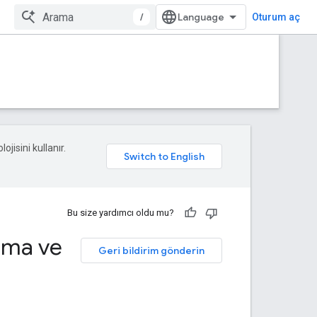
/
Oturum aç
ojisini kullanır.
Bu size yardımcı oldu mu?
lama ve
Geri bildirim gönderin