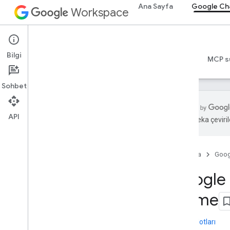
Ana Sayfa
Google Ch
Workspace
Google Chat
Bilgi
Genel bakış
Rehberler
Başvuru Kaynakları
MCP s
Sohbet
API
Yapay zeka çevirile
Başlama
Google Chat ile geliştirme sürecine
genel bakış
Ana Sayfa
Goog
Google Workspace'te geliştirme
Google C
Hızlı başlangıç kılavuzları
Kimlik doğrulaması yapma ve
işleme
yetkilendirme
Chat API'yi çağırma
Sürüm Notları