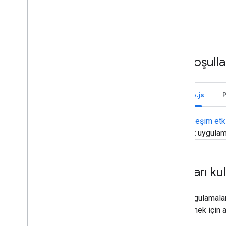
Dağıtma
,
test etme ve sorun
giderme
Dağıtım oluşturma ve yönetme
Etkileşimli özellikleri test etme
Ön koşulla
Günlük hataları
Sorun giderme
Node.js
Etkileşimli bir Chat uygulamasını
Google Workspace eklentisine
dönüştürme
Etkileşim etki
Chat uygulam
Google Workspace Marketplace'te
yayınlama
Chat uygulamalarını Google
Workspace Marketplace'te
Kartları k
yayınlama
Herkese açık Chat uygulamaları için
işlem ve inceleme şartları
Chat uygulamaları,
Yayınlanan Chat uygulamalarını
göstermek için aş
sürdürme