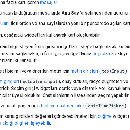
aha fazla kart içeren
mesajlar
.
lamasıyla doğrudan mesajlarda
Ana Sayfa
sekmesinden görünen b
uları
: İletilerden ve ana sayfalardan yeni bir pencerede açılan kartl
, aşağıdaki widget'ları kullanarak kart oluşturabilir:
rdan bilgi isteyen form girişi widget'ları. İsteğe bağlı olarak, kullan
rmesini sağlamak için form girişi widget'larına
doğrulama
ekleyeb
t'larını kullanabilir:
st biçimli veya önerilen metin için
metin girişleri
(
textInput
).
 girişleri
(
selectionInput
), onay kutuları, radyo düğmeleri ve 
ridir. Seçim girişi widget'ları, statik veya dinamik veri kaynakları
nıcılar üyesi oldukları Chat alanlarının listesinden seçim yapabilir.
 ve saat girişleri için
tarih ve saat seçiciler
(
dateTimePicker
)
rın karta girdikleri değerleri gönderebilmeleri için
düğme
widget'ı.
ı
aldığı bilgileri işleyebilir
.