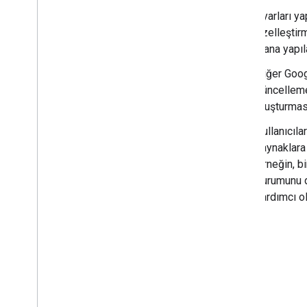
Etkileşim etkinliklerini kullanarak
Chat uygulaması oluşturma
Ayarları yap
Kullanıcı etkileşimlerini alın ve
özelleştir
yanıtlayın
alana yapı
Komutları yanıtlama
Diğer Goog
Etkileşimli iletişim kutuları
oluşturma
güncelleme
Önizleme bağlantıları
oluşturması
Chat uygulamanız için ana sayfa
oluşturma
Kullanıcıl
Kullanıcılardan bilgi toplama ve
kaynaklara
işleme
Örneğin, bi
Harici sistemlere ve araçlara
durumunu d
bağlanma
yardımcı ola
Google Chat'teki etkinliklerle çalışma
Google Chat kullanıcılarını belirleme ve
belirtme
Kullanıcıların müsaitlik durumunu
yönetme
Uygulanabilir hata mesajları yazın
Chat uygulaması örneklerini ve
eğitimlerini keşfedin