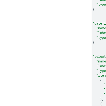
"type
}
},
{
"dateT
"nam
"labe
"type
}
},
{
"select
"nam
"labe
"type
"ite
{
"
"
"
},
{