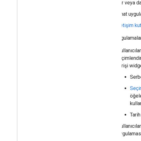
Bir uygulamayı devre dışı bırakma veya
Bir veya d
silme
Chat uygu
Google Workspace yöneticisi olarak
İletişim kut
Chat'i yönetme
Genel bakış
Chat uygulamaları
Kuruluşunuzda alan arama ve yönetme
Bir alanı belirli kullanıcılar tarafından
Kullanıcıla
bulunabilir hale getirme
biçimlendi
Kuruluşunuzu Chat'e taşıyın
girişi widge
Serbe
Seçim
öğele
kulla
Tarih
Kullanıcıla
uygulamas