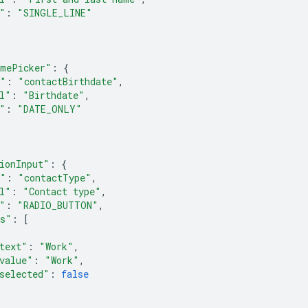
"
:
"SINGLE_LINE"
imePicker"
:
{
e"
:
"contactBirthdate"
,
l"
:
"Birthdate"
,
"
:
"DATE_ONLY"
ionInput"
:
{
e"
:
"contactType"
,
l"
:
"Contact type"
,
"
:
"RADIO_BUTTON"
,
ms"
:
[
text"
:
"Work"
,
value"
:
"Work"
,
selected"
:
false