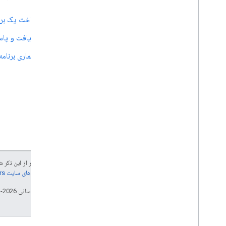
ساخت یک برن
دریافت و پاس
معماری برنام
جز در مواردی که غیر از این ذک
جزئیات، به
خطمشی‌های سایت Google Developers‏
تاریخ آخرین به‌روزرسانی 2026-03-24 به‌وقت ساعت هماهنگ جهانی.