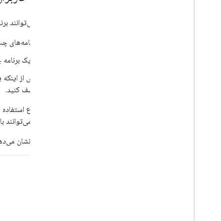
یک برنامه Chat تعاملی به عنوان یک
افزودنی Google Workspace- در
کاربران می‌توانند بر
با استفاده از رویدادهای تعامل، یک برنامه چت
بسازید
برنامه‌های چت را از Google Chat یا ketplace
با رویدادهای Google Chat کار کنید
کاربران چت گوگل را شناسایی و مشخص کنید
با یک برنامه
مدیریت وضعیت در دسترس بودن کاربران
پیام های خطای عملی بنویسید
کشف کنید.
نمونه‌ها و آموزش‌های برنامه چت را کاوش کنید
برای شروع استفاده ا
استقرار، آزمایش و عیب یابی
همچنین می‌توانند با @mention کردن برنامه چت، آن را اضافه کنند. برای اطلاعات ب
ایجاد و مدیریت استقرار
تست ویژگی های تعاملی، تست ویژگی های تعاملی
مثال زیر نشان می‌دهد که چگونه یک کاربر با @
خطاهای ثبت نام
عیب یابی
تبدیل یک برنامه چت تعاملی به افزونه
Google Workspace
در Google Workspace Marketplace