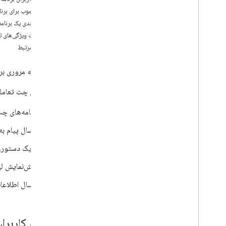
نیازهای کاربران خود را شناسایی کنید
یک چارچوب برای برنا
تمام سفرهای کاربر را تعریف کنید
پیکربندی یک برنام
معماری برنامه چت را انتخاب کنید
ساخت ویژگی‌های تع
طراحی تعاملات کاربر
مباحث مرتبط
ساختن
این صفحه مروری بر 
ارسال و مدیریت پیام ها
با فضاها کار کنید
برنامه‌های چت تعاملی
فضاها را به بخش‌هایی تقسیم کنید
مدیریت اعضا در فضاها
برنامه‌های چ
به پیام ها واکنش نشان دهید
ارسال پیام به
با ایموجی های سفارشی کار کنید
فایل های پیوست را آپلود و دانلود کنید
با یک دستور، 
با کاربران تعامل داشته باشید
پیش‌نمایش لی
نمای کلی
ایجاد یک برنامه چت تعاملی به عنوان یک
ارسال اطلاعات
افزونه Google Workspace، ساخت
یک برنامه چت تعاملی به عنوان یک
افزونه Google Workspace، ساخت
یک برنامه Chat تعاملی به عنوان یک
چگونه کاربران
افزونه Google Workspace، ساخت