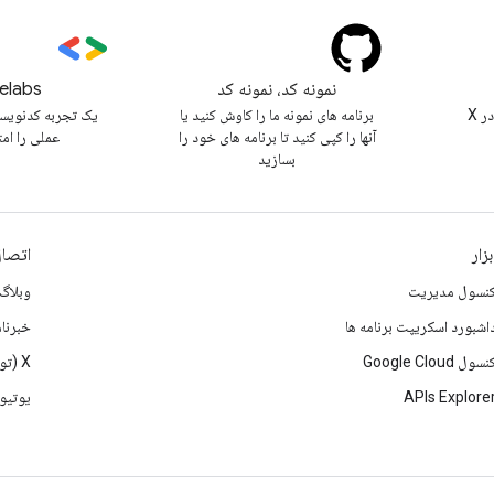
نمونه کد، نمونه کد
elabs
@workspacedevs را در X
برنامه های نمونه ما را کاوش کنید یا
یک تجربه کدنویس
آنها را کپی کنید تا برنامه های خود را
عملی را ام
بسازید
بزار
اتصال
نسول مدیریت
وبلاگ
اشبورد اسکریپت برنامه ها
خبرنام
نسول Google Cloud
X (تویتر)
APIs Explore
یوتیو