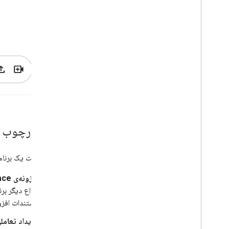
منتشر کنید
برنامه‌های چت را در Google
Workspace Marketplace منتشر کنید
الزامات پردازش و بررسی برنامه‌های چت
عمومی
برنامه‌های چت منتشر شده را حفظ کنید
یک برنامه را خاموش یا حذف کنید
Chat را به عنوان سرپرست Google
Workspace مدیریت کنید
نمای کلی
فضاهای سازمان خود را جستجو و مدیریت کنید
یک چارچوب بر
یک فضای قابل کشف برای کاربران خاص ایجاد
کنید
برای ساخت یک برنامه 
سازمان خود را به چت منتقل کنید
افزونه‌ی Google Workspace
انواع دیگر برنامه‌ها در بازار gle Workspace
مستندات افزونه‌ی Google Workspace
رویداد تعاملی API 