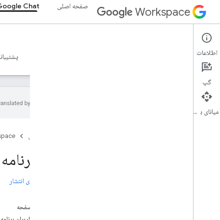
صفحه اصلی
Google Chat
Workspace
Google Chat
اطلاعات
نمای کلی
راهنما
مرجع
سرور MCP
نمونه ها
پشتیبان
گپ
میانای برنامه‌سازی کاربردی
شروع به کار
صفحه اصلی
space
مرور کلی با Google Chat توسعه دهید
در Google Workspace توسعه دهید
یک برنامه Google Chat تعاملی بسازی
شروع سریع
احراز هویت و مجوز
یادداشت‌های انتشار
با Chat API تماس بگیرید
در این صفحه
طرح
چگونه کاربران برنامه