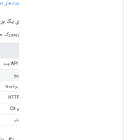
رویدادهای تع
پیکربندی یک برن
برای هر فریم‌ورک، ج
پیکربندی
پیکربندی API چت
شروع سریع
اسکریپت برنامه‌ها
سرویس HTTP
دیالوگ فلو CX
میخانه/ساب
ساخت ویژگی‌های