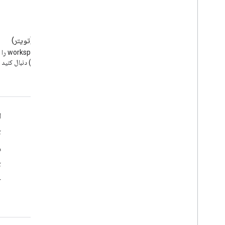
وبلاگ
X (تویتر)
وبلاگ Google Workspace
Developers را بخوانید
(توئیتر) دنبال کنید
Google Workspace برای توسعه دهندگان
ا
نمای کلی پلتفرم
ک
محصولات توسعه دهنده
د
یادداشت های انتشار
ک
پشتیبانی از توسعه دهندگان
r
شرایط خدمات