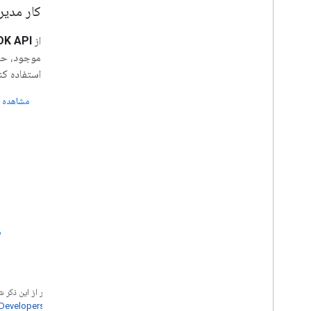
کار مدیر
از
DK API
موجود، حس
استفاده کن
مشاهده 
ه
جز در مواردی که غیر از این ذک
خطمشی‌های سایت Google Developers‏