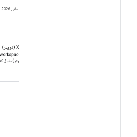
تاریخ آخرین به‌روزرسانی 2026-05-19 به‌وقت ساعت هماهنگ جهانی.
وبلاگ
X (تویتر)
وبلاگ Google Workspace
Developers را بخوانید
(توئیتر) دنبال کن
Google Workspace برای توسعه دهندگان
نمای کلی پلتفرم
محصولات توسعه دهنده
یادداشت های انتشار
پشتیبانی از توسعه دهندگان