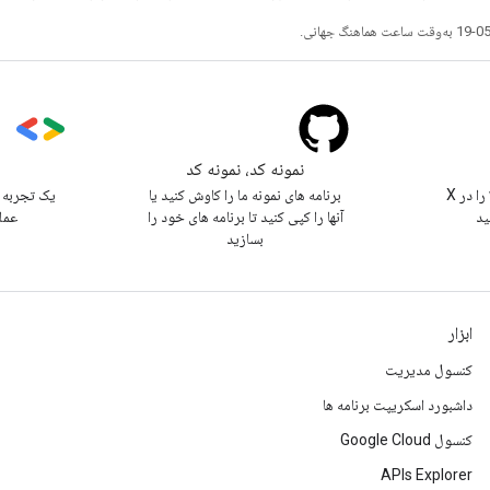
نمونه کد، نمونه کد
s
@workspacedevs را در X
برنامه های نمونه ما را کاوش کنید یا
یک تجربه 
ید
آنها را کپی کنید تا برنامه های خود را
عمل
بسازید
ابزار
کنسول مدیریت
داشبورد اسکریپت برنامه ها
کنسول Google Cloud
APIs Explorer