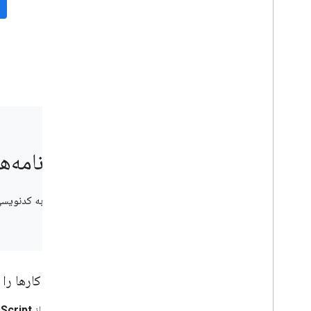
جستجوی ابری
جیمیل
Google Calendar
Google Chat
Google Classroom
Google Docs
Google Drive
Google Forms
Google Keep
Google Meet
برنامه‌های Google Workspace را
Google Sheets
Google Sites
تجربه کدنویسی شما هرچ
Google Slides
Google Tasks
Google Vault
در رویدادهای Google Workspace مشترک
کارها را
شوید
از
Script