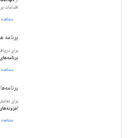
گسترش، خودکار و به اشتراک گذاری
اقدامات بر
نمای کلی
افزونه ها
مشاهده 
Apps Script
برنامه های چت
برنامه ه
درایو برنامه ها
بازار
برای دریاف
برنامه‌های oogle Chat
یادداشت های انتشار
تغییرات اخیر محصول
مشاهده 
فهرست یادداشت های انتشار
برنامه‌های Google Workspace را گس
در جریان باشید
مشترک شدن در خبرنامه ما
برای نمایش
به برنامه پیش نمایش برنامه نویس بپیوندید
افزونه‌های Google Workspace
کانال یوتیوب ما را کاوش کنید
با Google Workspace شریک شوید
مشاهده 
در رویدادهای Google Developers شرکت
کنید