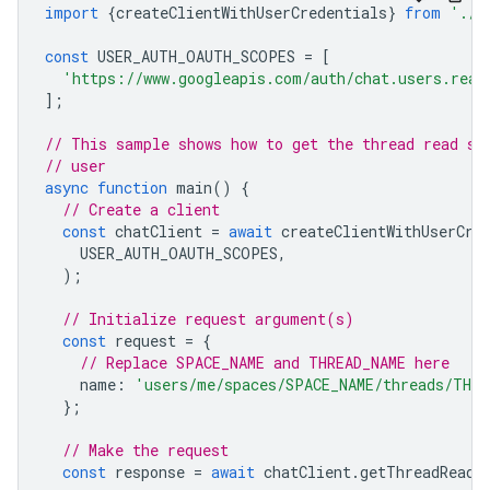
import
{
createClientWithUserCredentials
}
from
'./a
const
USER_AUTH_OAUTH_SCOPES
=
[
'https://www.googleapis.com/auth/chat.users.read
];
// This sample shows how to get the thread read st
// user
async
function
main
()
{
// Create a client
const
chatClient
=
await
createClientWithUserCre
USER_AUTH_OAUTH_SCOPES
,
);
// Initialize request argument(s)
const
request
=
{
// Replace SPACE_NAME and THREAD_NAME here
name
:
'users/me/spaces/SPACE_NAME/threads/THRE
};
// Make the request
const
response
=
await
chatClient
.
getThreadReadS