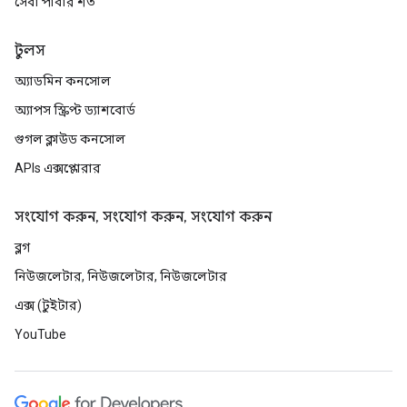
সেবা পাবার শর্ত
টুলস
অ্যাডমিন কনসোল
অ্যাপস স্ক্রিপ্ট ড্যাশবোর্ড
গুগল ক্লাউড কনসোল
APIs এক্সপ্লোরার
সংযোগ করুন, সংযোগ করুন, সংযোগ করুন
ব্লগ
নিউজলেটার, নিউজলেটার, নিউজলেটার
এক্স (টুইটার)
YouTube