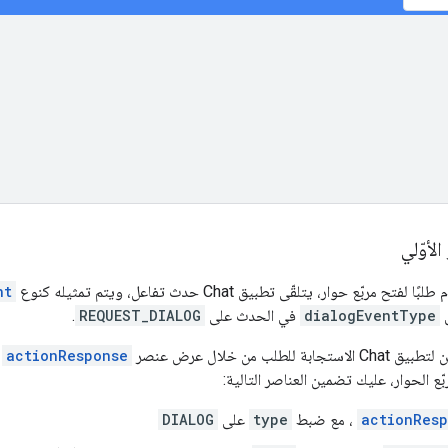
لأوّلي
بّع حوار، يتلقّى تطبيق Chat حدث تفاعل، ويتم تمثيله كنوع
nt
ل
dialogEventType
في الحدث على
REQUEST_DIALOG
.
للطلب من خلال عرض عنصر
actionResponse
م
ع الحوار، عليك تضمين العناصر التالية:
actionRes
، مع ضبط
type
على
DIALOG