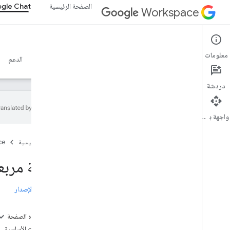
الصفحة الرئيسية
gle Chat
Workspace
Google Chat
معلومات
نظرة عامة
الأدلة
المرجع
خادم MCP
نماذج
الدعم
دردشة
واجهة برمجة التطبيقات
البدء
الصفحة الرئيسية
ce
نظرة عامة على التطوير باستخدام Google
Chat
إتاحة مربع
التطوير على Google Workspace
البدء السريع
ملاحظات الإصدار
المصادقة والتفويض
طلب Chat API
على هذه الصفحة
تَصْميم
المتطلبات الأساسية