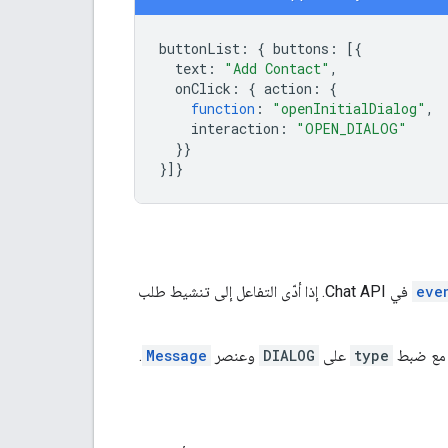
buttonList
:
{
buttons
:
[{
text
:
"Add Contact"
,
onClick
:
{
action
:
{
function
:
"openInitialDialog"
,
interaction
:
"OPEN_DIALOG"
}}
}]}
eve
في Chat API. إذا أدّى التفاعل إلى تنشيط طلب
ع ضبط
type
على
DIALOG
وعنصر
Message
.