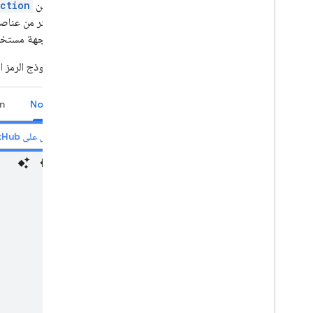
كائن
ction
أكثر من عناص
واجهة مستخدم
يوضّح نموذج الرمز البرمجي ال
n
Node.js
عرض على GitHub