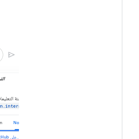
الش
توضح عينة التعليمات
n.interaction
n
Node.js
عرض على GitHub