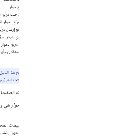
تحديد احتياجات المستخدمين
فتح مربّع حوار
تحديد جميع رحلات المستخدم
إطلاق طلب مربّع ح
اختيار بنية تطبيق Chat
فتح مربّع الحوار الأ
تصميم تفاعلات المستخدم
التعامل مع إرسال مربّ
اختياري: عرض مربّ
الإصدار
إغلاق مربّع الحوار
إرسال الرسائل وإدارتها
تحديد المشاكل وحلّها
العمل باستخدام المساحات
تنظيم المساحات في أقسام
ملاحظة:
يوضّح هذا الدليل كيفي
إدارة الأعضاء في المساحات
العمل الذي يجب استخدامه، يُرج
التفاعل مع الرسائل
العمل باستخدام رموز الإيموجي المخصّصة
توضّح هذه الصفحة كيف يمكن لتطبيق Chat ف
تحميل المرفقات وتنزيلها
التفاعل مع المستخدمين
مربّعات الحوار
نظرة عامة
فتحه.
إنشاء تطبيق Chat تفاعلي كإضافة في
Google Workspace
إنشاء تطبيق Chat باستخدام أحداث التفاعل
التفاصيل حول إنشاء 
تلقّي تفاعلات المستخدمين والاستجابة لها