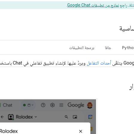
ثلة، راجِع
نماذج من تطبيقات Google Chat
.
ساسية
Pytho
جافا
برمجة التطبيقات
أحداث التفاعل
ويردّ عليها. لإنشاء تطبيق تفاعلي في Chat باستخدام خدمة HTTP، أكمِل هذا
ر