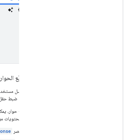
فتح مربّع الحوار ا
عندما يرسل مستخدم طلبًا لفتح مر
حوار، يتم ضبط حق
لفتح مربّع حوار، يمكن لتطبيق Chat الاستجابة 
لتحديد محتويات مربّ
عنصر
ponse