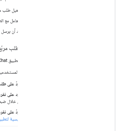
تفعيل طلب مر
التعامل مع ال
بعد أن يرسل ا
إطلاق طلب مربّع
لا يمكن لتطبيق Chat فتح مربّعات حوار إلا للردّ على تفاعل المستخدم، مثل أمر أو نقرة على زر من رسالة في بطاقة.
للردّ على المستخدمين باستخدام مربّع 
الردّ على طل
الرد على نقر
من خلال ضب
الردّ على نقرة
رئيسية لتطبيق le Chat