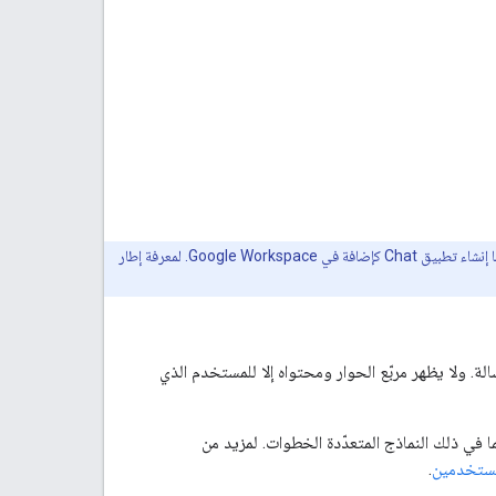
. يمكنك أيضًا إنشاء تطبيق Chat كإضافة في Google Workspace. لمعرفة إطار
تندة إلى البطاقات ومفتوحة في نوافذ، وتظهر من مساحة Chat أو رسالة. ولا يظهر مربّع الحوار ومحتواه إلا للمستخدم الذي
بيقات المحادثات استخدام مربّعات الحوار لطلب المعلومات وجمعها من مستخدمي Chat، بما في ذلك النماذج المتعدّدة الخطوات. لمزيد من
مستخدمين
.