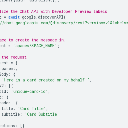
lize the Chat API with Developer Preview labels
t
=
await
google
.
discoverAPI
(
//chat.googleapis.com/$discovery/rest?version=v1&labels
ace to create the message in.
ent
=
'spaces/SPACE_NAME'
;
 the request
uest
=
{
parent
,
Body
:
{
'Here is a card created on my behalf:'
,
V2
:
[{
dId
:
'unique-card-id'
,
d
:
{
eader
:
{
title
:
'Card Title'
,
subtitle
:
'Card Subtitle'
,
ections
:
[{