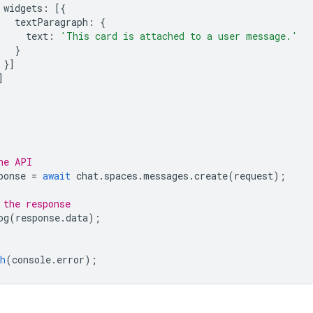
widgets
:
[{
textParagraph
:
{
text
:
'This card is attached to a user message.'
}
}]
]
he API
ponse
=
await
chat
.
spaces
.
messages
.
create
(
request
);
 the response
og
(
response
.
data
);
h
(
console
.
error
);