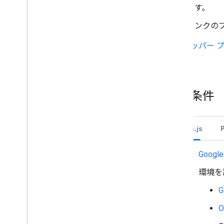
メッセージにリアクションする
ます。
カスタム絵文字を使用する
リンクの
添付ファイルのアップロードとダウン
ロード
デベロッパー 
ユーザーとやり取りを行う
きます。
Google Chat からの予定を管理する
Google Chat ユーザーを特定して指定
する
前提条件
ユーザーの空き状況を管理する
実用的なエラー メッセージを作成する
Chat アプリのサンプルとチュートリア
ルを確認する
Node.js
デプロイ、テスト、トラブルシューテ
Google
ィング
デプロイの作成と管理
環境を
インタラクティブ機能をテストする
ログのエラー
トラブルシューティング