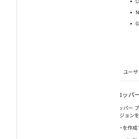
インタラクティブな Chat 用アプリ
を Google Workspace アドオンに
N
変換する
Google Workspace Marketplace に
公開する
Chat アプリを Google Workspace
Marketplace に公開する
公開 Chat アプリのプロセスと審査
要件
公開済みの Chat アプリを維持する
ユーザ
アプリをオフにする、削除する
Google Workspace 管理者として
Chat を管理する
デベロッパー
概要
組織内のスペースを検索、管理する
デベロッパー プ
特定のユーザーがスペースを検索でき
ー バージョン
るようにする
組織を Chat に移行する
API キーを作