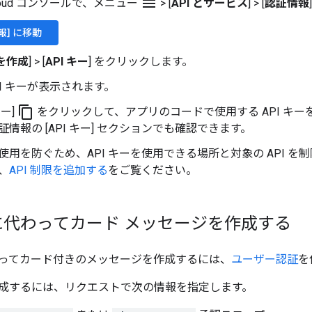
menu
 Cloud コンソールで、メニュー
>
[
API とサービス
]
>
[
認証情報
報] に移動
を作成
]
>
[
API キー
] をクリックします。
PI キーが表示されます。
content_copy
ピー]
をクリックして、アプリのコードで使用する API キー
証情報の [API キー] セクションでも確認できます。
使用を防ぐため、API キーを使用できる場所と対象の API 
、
API 制限を追加する
をご覧ください。
に代わってカード メッセージを作成する
ってカード付きのメッセージを作成するには、
ユーザー認証
を
成するには、リクエストで次の情報を指定します。