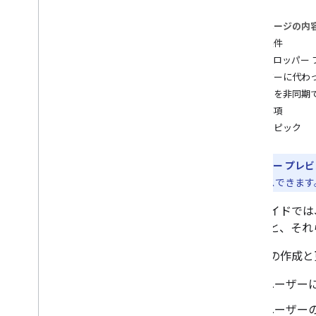
ユーザーのニーズを特定する
すべてのユーザー ジャーニーを定義す
このページの内
る
前提条件
Chat アプリのアーキテクチャを選択す
る
デベロッパー 
ユーザー操作を設計する
ユーザーに代わ
カードを非同期
Build
制限事項
メッセージの送信と管理
関連トピック
概要
メッセージを送信する
デベロッパー プレビ
ユーザーカードの作成と更新
に早期アクセスできます
形式メッセージ
このガイドでは、
ユーザー インターフェースを作成す
る
る方法と、それ
メッセージを管理する
カードの作成と
メッセージの既読状況を確認する
スペースで作業する
ユーザー
スペースをセクションに整理する
スペースのメンバーを管理する
ユーザー