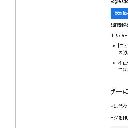
Google
[認証情
[
認証情報
新しい A
[コ
の認
不正
ては
ユーザー
ユーザーに代わ
メッセージを作