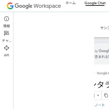
ホーム
Google Chat
Workspace
Google Chat
情報
概要
ガイド
リファレンス
MCP サーバー
サン
チャット
API
は誤りが含まれる
使ってみる
Google Chat での開発の概要
ホーム
Google 
Google Workspace での開発
クイックスタート
インタ
認証と認可
る
Chat API を呼び出す
計画
リリースノート