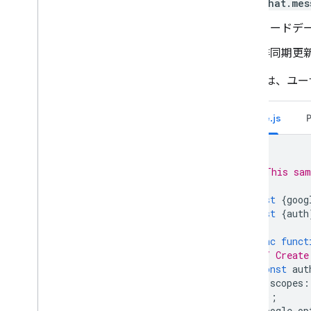
chat.mes
カードデ
非同期更
次の例は、ユー
Node.js
/**
 * This sam
 */
const
{
goog
const
{
auth
async
funct
// Create
const
aut
scopes
:
});
google
.
op