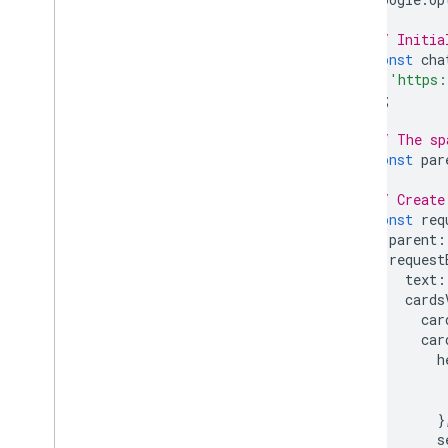
// Initia
const
cha
'https:
);
// The sp
const
par
// Create
const
req
parent
:
request
text
:
cards
car
car
h
}
s