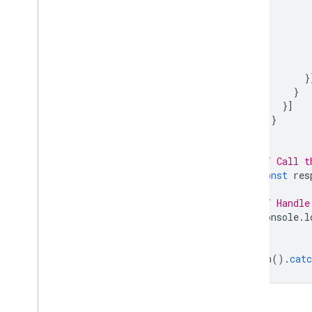
}
}
}]
}
};
// Call t
const
res
// Handle
console
.
l
}
main
().
catc