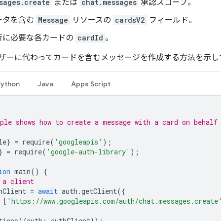
sages.create
または
chat.messages
承認スコープ。
ータを含む
Message
リソースの
cardsV2
フィールド。
新に必要な各カードの
cardId
。
ザーに代わってカードを含むメッセージを作成する方法を示し
Python
Java
Apps Script
ple shows how to create a message with a card on behalf
le
}
=
require
(
'googleapis'
);
}
=
require
(
'google-auth-library'
);
ion
main
()
{
 a client
hClient
=
await
auth
.
getClient
({
[
'https://www.googleapis.com/auth/chat.messages.create
tions
({
auth
:
authClient
});