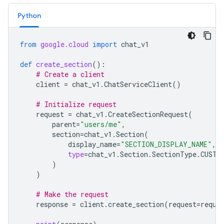
Python
from
google.cloud
import
chat_v1
def
create_section
():
# Create a client
client
=
chat_v1
.
ChatServiceClient
()
# Initialize request
request
=
chat_v1
.
CreateSectionRequest
(
parent
=
"users/me"
,
section
=
chat_v1
.
Section
(
display_name
=
"SECTION_DISPLAY_NAME"
,
type
=
chat_v1
.
Section
.
SectionType
.
CUSTO
)
)
# Make the request
response
=
client
.
create_section
(
request
=
reque