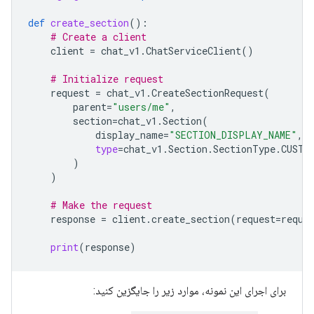
def
create_section
():
# Create a client
client
=
chat_v1
.
ChatServiceClient
()
# Initialize request
request
=
chat_v1
.
CreateSectionRequest
(
parent
=
"users/me"
,
section
=
chat_v1
.
Section
(
display_name
=
"SECTION_DISPLAY_NAME"
,
type
=
chat_v1
.
Section
.
SectionType
.
CUSTO
)
)
# Make the request
response
=
client
.
create_section
(
request
=
reque
print
(
response
)
برای اجرای این نمونه، موارد زیر را جایگزین کنید: